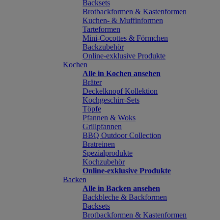
Backsets
Brotbackformen & Kastenformen
Kuchen- & Muffinformen
Tarteformen
Mini-Cocottes & Förmchen
Backzubehör
Online-exklusive Produkte
Kochen
Alle in Kochen ansehen
Bräter
Deckelknopf Kollektion
Kochgeschirr-Sets
Töpfe
Pfannen & Woks
Grillpfannen
BBQ Outdoor Collection
Bratreinen
Spezialprodukte
Kochzubehör
Online-exklusive Produkte
Backen
Alle in Backen ansehen
Backbleche & Backformen
Backsets
Brotbackformen & Kastenformen