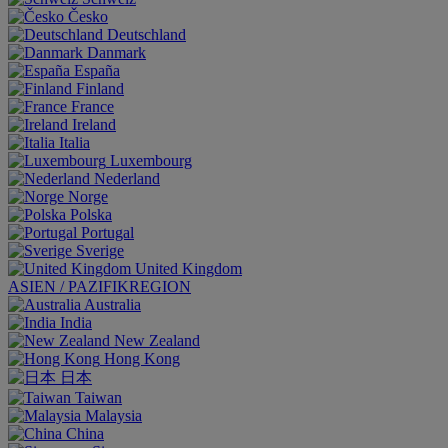
Česko
Deutschland
Danmark
España
Finland
France
Ireland
Italia
Luxembourg
Nederland
Norge
Polska
Portugal
Sverige
United Kingdom
ASIEN / PAZIFIKREGION
Australia
India
New Zealand
Hong Kong
日本
Taiwan
Malaysia
China