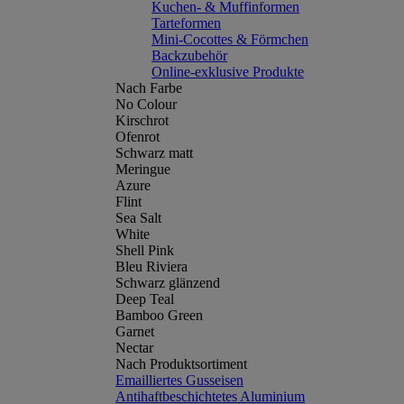
Kuchen- & Muffinformen
Tarteformen
Mini-Cocottes & Förmchen
Backzubehör
Online-exklusive Produkte
Nach Farbe
No Colour
Kirschrot
Ofenrot
Schwarz matt
Meringue
Azure
Flint
Sea Salt
White
Shell Pink
Bleu Riviera
Schwarz glänzend
Deep Teal
Bamboo Green
Garnet
Nectar
Nach Produktsortiment
Emailliertes Gusseisen
Antihaftbeschichtetes Aluminium