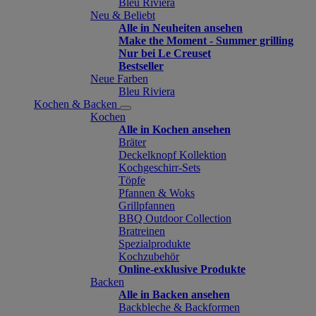
Bleu Riviera
Neu & Beliebt
Alle in Neuheiten ansehen
Make the Moment - Summer grilling
Nur bei Le Creuset
Bestseller
Neue Farben
Bleu Riviera
Kochen & Backen
Kochen
Alle in Kochen ansehen
Bräter
Deckelknopf Kollektion
Kochgeschirr-Sets
Töpfe
Pfannen & Woks
Grillpfannen
BBQ Outdoor Collection
Bratreinen
Spezialprodukte
Kochzubehör
Online-exklusive Produkte
Backen
Alle in Backen ansehen
Backbleche & Backformen