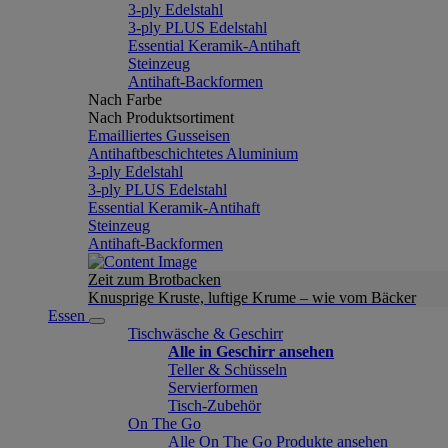
3-ply Edelstahl
3-ply PLUS Edelstahl
Essential Keramik-Antihaft
Steinzeug
Antihaft-Backformen
Nach Farbe
Nach Produktsortiment
Emailliertes Gusseisen
Antihaftbeschichtetes Aluminium
3-ply Edelstahl
3-ply PLUS Edelstahl
Essential Keramik-Antihaft
Steinzeug
Antihaft-Backformen
Zeit zum Brotbacken
Knusprige Kruste, luftige Krume – wie vom Bäcker
Essen
Tischwäsche & Geschirr
Alle in Geschirr ansehen
Teller & Schüsseln
Servierformen
Tisch-Zubehör
On The Go
Alle On The Go Produkte ansehen