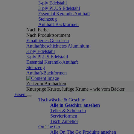
3-ply Edelstahl
3-ply PLUS Edelstahl
Essential Keramik-Antihaft
Steinzeug
Antihaft-Backformen
Nach Farbe
Nach Produktsortiment
Emailliertes Gusseisen
Antihaftbeschichtetes Aluminium
3-ply Edelstahl
3-ply PLUS Edelstahl
Essential Keramik-Antihaft
Steinzeug
Antihaft-Backformen
Zeit zum Brotbacken
Knusprige Kruste, luftige Krume – wie vom Bäcker
Essen
Tischwäsche & Geschirr
Alle in Geschirr ansehen
Teller & Schüsseln
Servierformen
Tisch-Zubehör
On The Go
Alle On The Go Produkte ansehen