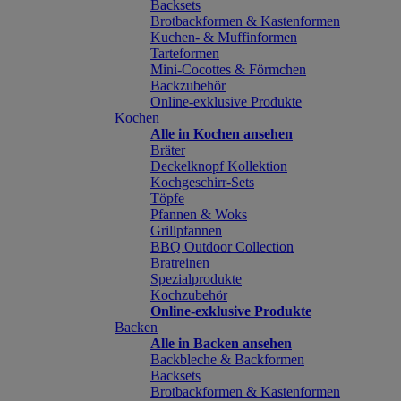
Backsets
Brotbackformen & Kastenformen
Kuchen- & Muffinformen
Tarteformen
Mini-Cocottes & Förmchen
Backzubehör
Online-exklusive Produkte
Kochen
Alle in Kochen ansehen
Bräter
Deckelknopf Kollektion
Kochgeschirr-Sets
Töpfe
Pfannen & Woks
Grillpfannen
BBQ Outdoor Collection
Bratreinen
Spezialprodukte
Kochzubehör
Online-exklusive Produkte
Backen
Alle in Backen ansehen
Backbleche & Backformen
Backsets
Brotbackformen & Kastenformen