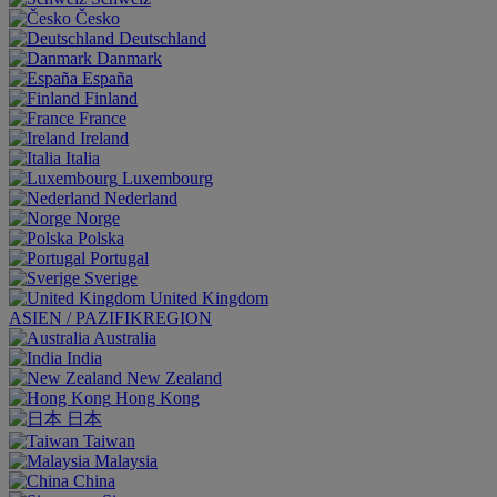
Česko
Deutschland
Danmark
España
Finland
France
Ireland
Italia
Luxembourg
Nederland
Norge
Polska
Portugal
Sverige
United Kingdom
ASIEN / PAZIFIKREGION
Australia
India
New Zealand
Hong Kong
日本
Taiwan
Malaysia
China