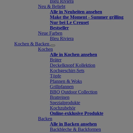
Bleu Riviera
Neu & Beliebt
Alle in Neuheiten ansehen
Make the Moment - Summer grilling
Nur bei Le Creuset
Bestseller
Neue Farben
Bleu Riviera
Kochen & Backen
Kochen
Alle in Kochen ansehen
Bräter
Deckelknopf Kollektion
Kochgeschirr-Sets
Töpfe
Pfannen & Woks
Grillpfannen
BBQ Outdoor Collection
Bratreinen
Spezialprodukte
Kochzubehör
Online-exklusive Produkte
Backen
Alle in Backen ansehen
Backbleche & Backformen