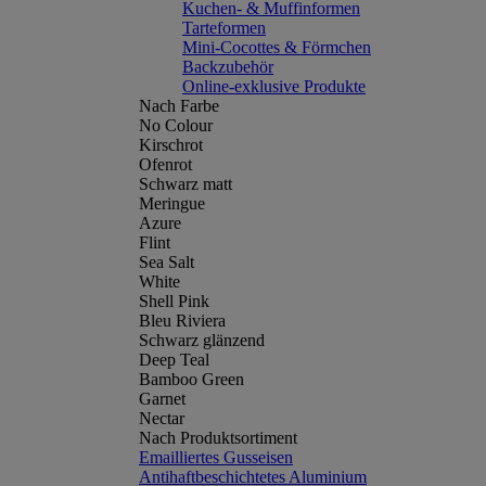
Kuchen- & Muffinformen
Tarteformen
Mini-Cocottes & Förmchen
Backzubehör
Online-exklusive Produkte
Nach Farbe
No Colour
Kirschrot
Ofenrot
Schwarz matt
Meringue
Azure
Flint
Sea Salt
White
Shell Pink
Bleu Riviera
Schwarz glänzend
Deep Teal
Bamboo Green
Garnet
Nectar
Nach Produktsortiment
Emailliertes Gusseisen
Antihaftbeschichtetes Aluminium