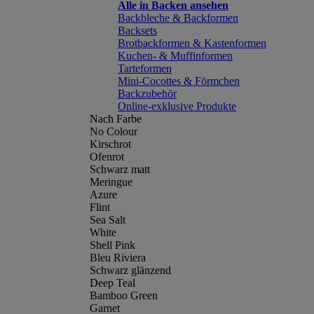
Alle in Backen ansehen
Backbleche & Backformen
Backsets
Brotbackformen & Kastenformen
Kuchen- & Muffinformen
Tarteformen
Mini-Cocottes & Förmchen
Backzubehör
Online-exklusive Produkte
Nach Farbe
No Colour
Kirschrot
Ofenrot
Schwarz matt
Meringue
Azure
Flint
Sea Salt
White
Shell Pink
Bleu Riviera
Schwarz glänzend
Deep Teal
Bamboo Green
Garnet