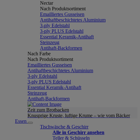
Nectar
Nach Produktsortiment
Emailliertes Gusseisen
Antihaftbeschichtetes Aluminium
3-ply Edelstahl
3-ply PLUS Edelstahl
Essential Keramik-Antihaft
Steinzeug
Antihaft-Backformen
Nach Farbe
Nach Produktsortiment
Emailliertes Gusseisen
Antihaftbeschichtetes Aluminium
3-ply Edelstahl
3-ply PLUS Edelstahl
Essential Keramik-Antihaft
Steinzeug
Antihaft-Backformen
Zeit zum Brotbacken
Knusprige Kruste, luftige Krume – wie vom Bäcker
Essen
Tischwäsche & Geschirr
Alle in Geschirr ansehen
Teller & Schüsseln