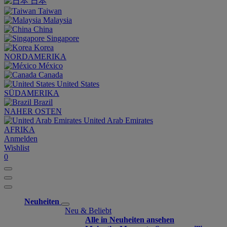
日本
Taiwan
Malaysia
China
Singapore
Korea
NORDAMERIKA
México
Canada
United States
SÜDAMERIKA
Brazil
NAHER OSTEN
United Arab Emirates
AFRIKA
Anmelden
Wishlist
0
Neuheiten
Neu & Beliebt
Alle in Neuheiten ansehen