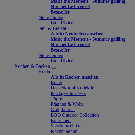
Make the Moment - Summer grilling
Nur bei Le Creuset
Bestseller
Neue Farben
Bleu Riviera
Neu & Beliebt
Alle in Neuheiten ansehen
Make the Moment - Summer grilling
Nur bei Le Creuset
Bestseller
Neue Farben
Bleu Riviera
Kochen & Backen
Kochen
Alle in Kochen ansehen
Bräter
Deckelknopf Kollektion
Kochgeschirr-Sets
Töpfe
Pfannen & Woks
Grillpfannen
BBQ Outdoor Collection
Bratreinen
Spezialprodukte
Kochzubehör