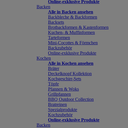
Online-exklusive Produkte
Backen
Alle in Backen ansehen
Backbleche & Backformen
Backsets
Brotbackformen & Kastenformen
Kuchen- & Muffinformen
Tarteformen
Mini-Cocottes & Förmchen
Backzubehör
Online-exklusive Produkte
Kochen
Alle in Kochen ansehen
Bräter
Deckelknopf Kollektion
Kochgeschirr-Sets
Töpfe
Pfannen & Woks
Grillpfannen
BBQ Outdoor Collection
Bratreinen
Spezialprodukte
Kochzubehör
Online-exklusive Produkte
Backen