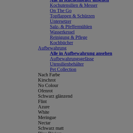
Kochutensilien & Messer
On The Go
Topflappen & Schürzen
Untersetzer
Salz- & Pfeffermühlen
Wasserkessel
Reinigung & Pflege
Kochbücher
Aufbewahrung
Alle in Aufbewahrung ansehen
Aufbewahrungsgefässe
Utensilienbehälter
Pet Collection
Nach Farbe
Kirschrot
No Colour
Ofenrot
Schwarz glänzend
Flint
Azure
White
Meringue
Nectar
Schwarz matt