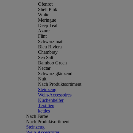
Ofenrot
Shell Pink
White
Meringue
Deep Teal
Azure
Flint
Schwarz matt
Bleu Riviera
Chambray
Sea Salt
Bamboo Green
Nectar
Schwarz glänzend
Nuit
Nach Produktsortiment
Steinzeug
Wein-Accessoires
Küchenhelfer
Textilien
kettles
Nach Farbe
Nach Produktsortiment
Steinzeug
Wein-Accessoires