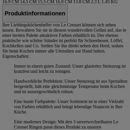
16.9 CM
14.5 CM
15.5 CM
16.9 CM
13.8 CM
2.3 L
1.45 KG
Produktinformationen
Ihre Lieblingsküchenhelfer von Le Creuset können sich sehen
lassen. Bewahren Sie sie in diesem wundervollen Gefäss auf, das in
einer breiten Palette attraktiver Farben erhältlich ist. Der ebenso
praktische wie schöne Ständer ist perfekt für Schneebesen, Löffel,
Kochkellen und Co. Stellen Sie ihn direkt neben den Herd, sodass
Sie beim Kochen immer alle Utensilien zur Hand haben.
Eigenschaften:
Immer in einem guten Zustand: Unser glasiertes Steinzeug ist
kratzfest und leicht zu reinigen.
Handwerkliche Perfektion: Unser Steinzeug ist aus Spezialton
hergestellt, hält eine gleichmässige Temperatur beim Kochen
und ist aussergewöhnlich robust.
Eine bunte Farbpalette: Unser Sortiment ist in einer Vielzahl
von Farben erhältlich und bringt lebendige Nuancen in Ihre
Küche.
Eine modernes Design: Mit den 3 unverwechselbaren Le
Creuset Ringen passt dieses Produkt zu unseren