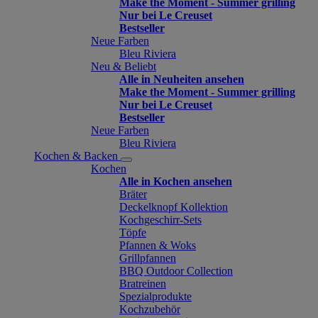
Make the Moment - Summer grilling
Nur bei Le Creuset
Bestseller
Neue Farben
Bleu Riviera
Neu & Beliebt
Alle in Neuheiten ansehen
Make the Moment - Summer grilling
Nur bei Le Creuset
Bestseller
Neue Farben
Bleu Riviera
Kochen & Backen
Kochen
Alle in Kochen ansehen
Bräter
Deckelknopf Kollektion
Kochgeschirr-Sets
Töpfe
Pfannen & Woks
Grillpfannen
BBQ Outdoor Collection
Bratreinen
Spezialprodukte
Kochzubehör