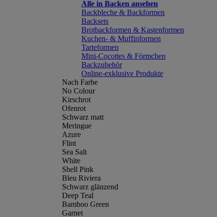
Alle in Backen ansehen
Backbleche & Backformen
Backsets
Brotbackformen & Kastenformen
Kuchen- & Muffinformen
Tarteformen
Mini-Cocottes & Förmchen
Backzubehör
Online-exklusive Produkte
Nach Farbe
No Colour
Kirschrot
Ofenrot
Schwarz matt
Meringue
Azure
Flint
Sea Salt
White
Shell Pink
Bleu Riviera
Schwarz glänzend
Deep Teal
Bamboo Green
Garnet