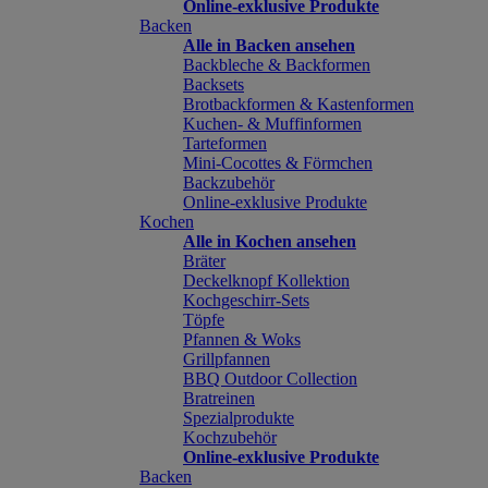
Online-exklusive Produkte
Backen
Alle in Backen ansehen
Backbleche & Backformen
Backsets
Brotbackformen & Kastenformen
Kuchen- & Muffinformen
Tarteformen
Mini-Cocottes & Förmchen
Backzubehör
Online-exklusive Produkte
Kochen
Alle in Kochen ansehen
Bräter
Deckelknopf Kollektion
Kochgeschirr-Sets
Töpfe
Pfannen & Woks
Grillpfannen
BBQ Outdoor Collection
Bratreinen
Spezialprodukte
Kochzubehör
Online-exklusive Produkte
Backen