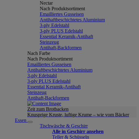
Nectar
Nach Produktsortiment
Emailliertes Gusseisen
Antihaftbeschichtetes Aluminium
3-ply Edelstahl
3-ply PLUS Edelstahl
Essential Keramik-Antihaft
Steinzeug
Antihaft-Backformen
Nach Farbe
Nach Produktsortiment
Emailliertes Gusseisen
Antihaftbeschichtetes Aluminium
3-ply Edelstahl
3-ply PLUS Edelstahl
Essential Keramik-Antihaft
Steinzeug
Antihaft-Backformen
Zeit zum Brotbacken
Knusprige Kruste, luftige Krume – wie vom Bäcker
Essen
Tischwäsche & Geschirr
Alle in Geschirr ansehen
Teller & Schüsseln