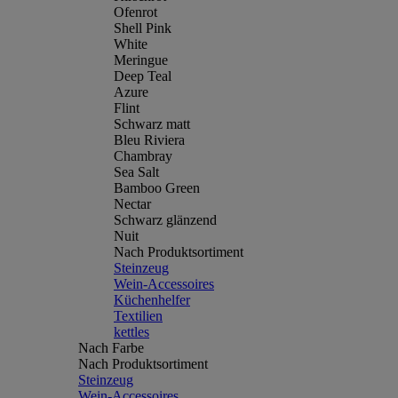
Ofenrot
Shell Pink
White
Meringue
Deep Teal
Azure
Flint
Schwarz matt
Bleu Riviera
Chambray
Sea Salt
Bamboo Green
Nectar
Schwarz glänzend
Nuit
Nach Produktsortiment
Steinzeug
Wein-Accessoires
Küchenhelfer
Textilien
kettles
Nach Farbe
Nach Produktsortiment
Steinzeug
Wein-Accessoires