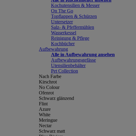
Kochutensilien & Messer
On The Go
Topflappen & Schürzen
Untersetzer
Salz- & Pfeffermühlen
Wasserkessel
Reinigung & Pflege
Kochbücher
Aufbewahrung
Alle in Aufbewahrung ansehen
Aufbewahrungsgefässe
Utensilienbehälter
Pet Collection
Nach Farbe
Kirschrot
No Colour
Ofenrot
Schwarz glänzend
Flint
Azure
White
Meringue
Nectar
Schwarz matt