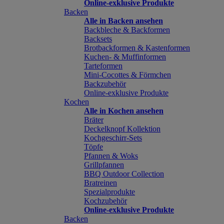
Online-exklusive Produkte
Backen
Alle in Backen ansehen
Backbleche & Backformen
Backsets
Brotbackformen & Kastenformen
Kuchen- & Muffinformen
Tarteformen
Mini-Cocottes & Förmchen
Backzubehör
Online-exklusive Produkte
Kochen
Alle in Kochen ansehen
Bräter
Deckelknopf Kollektion
Kochgeschirr-Sets
Töpfe
Pfannen & Woks
Grillpfannen
BBQ Outdoor Collection
Bratreinen
Spezialprodukte
Kochzubehör
Online-exklusive Produkte
Backen