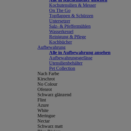
Kochutensilien & Messer
On The Go
Topflappen & Schürzen
Untersetzer
Salz- & Pfeffermühlen
Wasserkessel
Reinigung & Pflege
Kochbücher
Aufbewahrung
Alle in Aufbewahrung ansehen
Aufbewahrungsgefässe
Utensilienbehälter
Pet Collection
Nach Farbe
Kirschrot
No Colour
Ofenrot
Schwarz glänzend
Flint
Azure
White
Meringue
Nectar
Schwarz matt