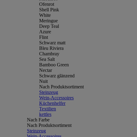
Ofenrot
Shell Pink
White
Meringue
Deep Teal
Azure
Flint
Schwarz matt
Bleu Riviera
Chambray
Sea Salt
Bamboo Green
Nectar
Schwarz glänzend
Nuit
Nach Produktsortiment
Steinzeug
Wein-Accessoires
Küchenhelfer
Textilien
kettles
Nach Farbe
Nach Produktsortiment
Steinzeug
Wein-Accessoires