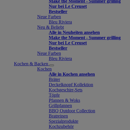
Make the Moment - Summer grilling
Nur bei Le Creuset
Bestseller
Neue Farben
Bleu Riviera
Neu & Beliebt
Alle in Neuheiten ansehen
Make the Moment - Summer grilling
Nur bei Le Creuset
Bestseller
Neue Farben
Bleu Riviera
Kochen & Backen
Kochen
Alle in Kochen ansehen
Bräter
Deckelknopf Kollektion
Kochgeschirr-Sets
Töpfe
Pfannen & Woks
Grillpfannen
BBQ Outdoor Collection
Bratreinen
Spezialprodukte
Kochzubehör