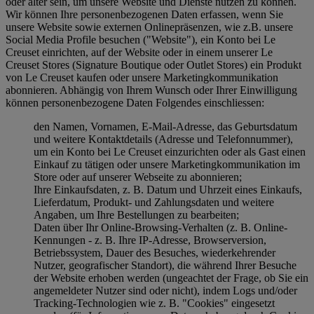
oder älter sein, um unsere Website und Dienste nutzen zu können.
Wir können Ihre personenbezogenen Daten erfassen, wenn Sie
unsere Website sowie externen Onlinepräsenzen, wie z.B. unsere
Social Media Profile besuchen ("
Website
"), ein Konto bei Le
Creuset einrichten, auf der Website oder in einem unserer Le
Creuset Stores (Signature Boutique oder Outlet Stores) ein Produkt
von Le Creuset kaufen oder unsere Marketingkommunikation
abonnieren. Abhängig von Ihrem Wunsch oder Ihrer Einwilligung
können personenbezogene Daten Folgendes einschliessen:
den Namen, Vornamen, E-Mail-Adresse, das Geburtsdatum
und weitere Kontaktdetails (Adresse und Telefonnummer),
um ein Konto bei Le Creuset einzurichten oder als Gast einen
Einkauf zu tätigen oder unsere Marketingkommunikation im
Store oder auf unserer Webseite zu abonnieren;
Ihre Einkaufsdaten, z. B. Datum und Uhrzeit eines Einkaufs,
Lieferdatum, Produkt- und Zahlungsdaten und weitere
Angaben, um Ihre Bestellungen zu bearbeiten;
Daten über Ihr Online-Browsing-Verhalten (z. B. Online-
Kennungen - z. B. Ihre IP-Adresse, Browserversion,
Betriebssystem, Dauer des Besuches, wiederkehrender
Nutzer, geografischer Standort), die während Ihrer Besuche
der Website erhoben werden (ungeachtet der Frage, ob Sie ein
angemeldeter Nutzer sind oder nicht), indem Logs und/oder
Tracking-Technologien wie z. B. "Cookies" eingesetzt