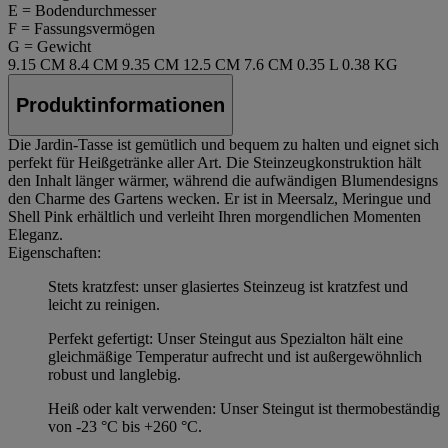
E = Bodendurchmesser
F = Fassungsvermögen
G = Gewicht
9.15 CM
8.4 CM
9.35 CM
12.5 CM
7.6 CM
0.35 L
0.38 KG
Produktinformationen
Die Jardin-Tasse ist gemütlich und bequem zu halten und eignet sich
perfekt für Heißgetränke aller Art. Die Steinzeugkonstruktion hält
den Inhalt länger wärmer, während die aufwändigen Blumendesigns
den Charme des Gartens wecken. Er ist in Meersalz, Meringue und
Shell Pink erhältlich und verleiht Ihren morgendlichen Momenten
Eleganz.
Eigenschaften:
Stets kratzfest: unser glasiertes Steinzeug ist kratzfest und
leicht zu reinigen.
Perfekt gefertigt: Unser Steingut aus Spezialton hält eine
gleichmäßige Temperatur aufrecht und ist außergewöhnlich
robust und langlebig.
Heiß oder kalt verwenden: Unser Steingut ist thermobeständig
von -23 °C bis +260 °C.