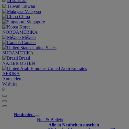
日本
Taiwan
Malaysia
China
Singapore
Korea
NORDAMERIKA
México
Canada
United States
SÜDAMERIKA
Brazil
NAHER OSTEN
United Arab Emirates
AFRIKA
Anmelden
Wishlist
0
Neuheiten
Neu & Beliebt
Alle in Neuheiten ansehen