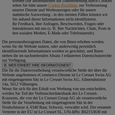
werden (für Informationen zur Datenerhebung durch Cookies
sehen Sie bitte unsere
Cookie-Richtlinie
, zur Verbesserung
unserer Dienste und Werbeanzeigen oder für unsere
statistische Auswertung - in den meisten Fällen können wir
Sie anhand dieser Informationen nicht identifizieren.
Ihr Feedback, Ihre Anfragen, Beschwerden, Fragen oder
Interaktionen mit uns (z. B. Ihre Nachrichten, Chats, Posts in
den sozialen Medien, E-Mails oder Telefonanrufe).
Die personenbezogenen Daten, die von Ihnen erhoben werden,
wenn Sie die Website nutzen, oder anderweitig persönlich
identifizierende Informationen werden so geschützt, und Ihnen
stehen die im nachstehenden
Absatz J
erläuterten Datenschutzrechte
zur Verfügung.
B. WER ERHEBT IHRE INFORMATIONEN?
Die für die Datenverarbeitung verantwortliche Stelle der über die
Website angebotenen eCommerce-Dienste ist Le Creuset Swiss AG
mit eingetragenem Sitz in Le Creuset Swiss AG, Allmendstrasse
14a, 5612 Villmergen.
Wenn Sie sich für den Erhalt von Werbung von uns entscheiden,
werden Sie Teil der Verbraucherdatenbank des Le Creuset-
Konzerns, die von der Le Creuset Group AG als verantwortliche
Stelle für die Verarbeitung mit eingetragenem Sitz in der
Neuhofstrasse 4, 6340 Baar, Schweiz, verwaltet wird. Der ernannte
Vertreter in der EU ist Le Creuset SL, USt-IdNr. B62153630 mit