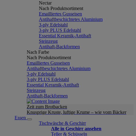
Nectar
Nach Produktsortiment
Emailliertes Gusseisen
Antihaftbeschichtetes Aluminium
3-ply Edelstahl
3-ply PLUS Edelstahl
Essential Keramik-Antihaft
Steinzeug
Antihaft-Backformen
Nach Farbe
Nach Produktsortiment
Emailliertes Gusseisen
Antihaftbeschichtetes Aluminium
3-ply Edelstahl
3-ply PLUS Edelstahl
Essential Keramik-Antihaft
Steinzeug
Antihaft-Backformen
Zeit zum Brotbacken
Knusprige Kruste, luftige Krume – wie vom Bäcker
Essen
Tischwäsche & Geschirr
Alle in Geschirr ansehen
Teller & Schüsseln