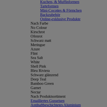
Kuchen- & Muffinformen
Tarteformen
Mini-Cocottes & Förmchen
Backzubehör
Online-exklusive Produkte
Nach Farbe
No Colour
Kirschrot
Ofenrot
Schwarz matt
Meringue
Azure
Flint
Sea Salt
White
Shell Pink
Bleu Riviera
Schwarz glänzend
Deep Teal
Bamboo Green
Garnet
Nectar
Nach Produktsortiment
Emailliertes Gusseisen
Antihaftbeschichtetes Aluminium