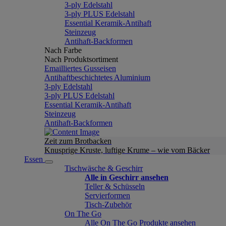
3-ply Edelstahl
3-ply PLUS Edelstahl
Essential Keramik-Antihaft
Steinzeug
Antihaft-Backformen
Nach Farbe
Nach Produktsortiment
Emailliertes Gusseisen
Antihaftbeschichtetes Aluminium
3-ply Edelstahl
3-ply PLUS Edelstahl
Essential Keramik-Antihaft
Steinzeug
Antihaft-Backformen
Zeit zum Brotbacken
Knusprige Kruste, luftige Krume – wie vom Bäcker
Essen
Tischwäsche & Geschirr
Alle in Geschirr ansehen
Teller & Schüsseln
Servierformen
Tisch-Zubehör
On The Go
Alle On The Go Produkte ansehen