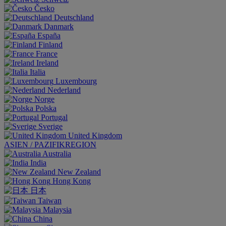
Česko
Deutschland
Danmark
España
Finland
France
Ireland
Italia
Luxembourg
Nederland
Norge
Polska
Portugal
Sverige
United Kingdom
ASIEN / PAZIFIKREGION
Australia
India
New Zealand
Hong Kong
日本
Taiwan
Malaysia
China