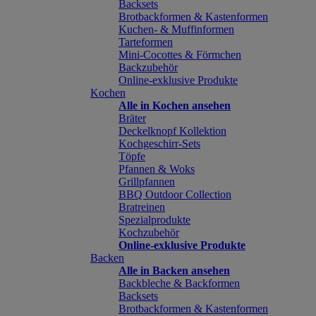
Backsets
Brotbackformen & Kastenformen
Kuchen- & Muffinformen
Tarteformen
Mini-Cocottes & Förmchen
Backzubehör
Online-exklusive Produkte
Kochen
Alle in Kochen ansehen
Bräter
Deckelknopf Kollektion
Kochgeschirr-Sets
Töpfe
Pfannen & Woks
Grillpfannen
BBQ Outdoor Collection
Bratreinen
Spezialprodukte
Kochzubehör
Online-exklusive Produkte
Backen
Alle in Backen ansehen
Backbleche & Backformen
Backsets
Brotbackformen & Kastenformen