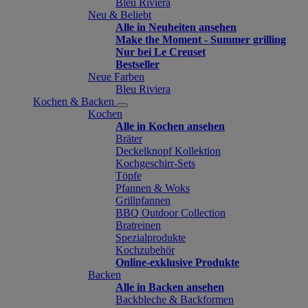
Bleu Riviera
Neu & Beliebt
Alle in Neuheiten ansehen
Make the Moment - Summer grilling
Nur bei Le Creuset
Bestseller
Neue Farben
Bleu Riviera
Kochen & Backen
Kochen
Alle in Kochen ansehen
Bräter
Deckelknopf Kollektion
Kochgeschirr-Sets
Töpfe
Pfannen & Woks
Grillpfannen
BBQ Outdoor Collection
Bratreinen
Spezialprodukte
Kochzubehör
Online-exklusive Produkte
Backen
Alle in Backen ansehen
Backbleche & Backformen