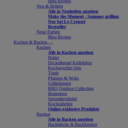
Bleu Riviera
Neu & Beliebt
Alle in Neuheiten ansehen
Make the Moment - Summer grilling
Nur bei Le Creuset
Bestseller
Neue Farben
Bleu Riviera
Kochen & Backen
Kochen
Alle in Kochen ansehen
Bräter
Deckelknopf Kollektion
Kochgeschirr-Sets
Töpfe
Pfannen & Woks
Grillpfannen
BBQ Outdoor Collection
Bratreinen
Spezialprodukte
Kochzubehör
Online-exklusive Produkte
Backen
Alle in Backen ansehen
Backbleche & Backformen