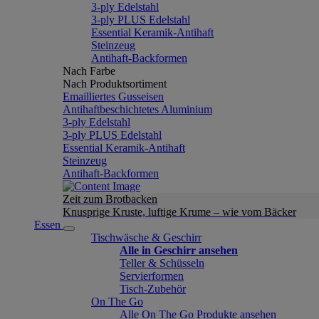
3-ply Edelstahl
3-ply PLUS Edelstahl
Essential Keramik-Antihaft
Steinzeug
Antihaft-Backformen
Nach Farbe
Nach Produktsortiment
Emailliertes Gusseisen
Antihaftbeschichtetes Aluminium
3-ply Edelstahl
3-ply PLUS Edelstahl
Essential Keramik-Antihaft
Steinzeug
Antihaft-Backformen
Zeit zum Brotbacken
Knusprige Kruste, luftige Krume – wie vom Bäcker
Essen
Tischwäsche & Geschirr
Alle in Geschirr ansehen
Teller & Schüsseln
Servierformen
Tisch-Zubehör
On The Go
Alle On The Go Produkte ansehen