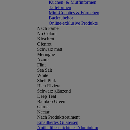
Kuchen- & Muffinformen
Tarteformen
Mini-Cocottes & Förmchen
Backzubehör
Online-exklusive Produkte
Nach Farbe
No Colour
Kirschrot
Ofenrot
Schwarz matt
Meringue
Azure
Flint
Sea Salt
White
Shell Pink
Bleu Riviera
Schwarz glänzend
Deep Teal
Bamboo Green
Garnet
Nectar
Nach Produktsortiment
Emailliertes Gusseisen
Antihaftbeschichtetes Aluminium