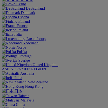
Česko
Deutschland
Danmark
España
Finland
France
Ireland
Italia
Luxembourg
Nederland
Norge
Polska
Portugal
Sverige
United Kingdom
ASIEN / PAZIFIKREGION
Australia
India
New Zealand
Hong Kong
日本
Taiwan
Malaysia
China