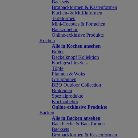
Backsets
Brotbackformen & Kastenformen
Kuchen- & Muffinformen
Tarteformen
Mini-Cocottes & Förmchen
Backzubehör
Online-exklusive Produkte
Kochen
Alle in Kochen ansehen
Bräter
Deckelknopf Kollektion
Kochgeschirr-Sets
Töpfe
Pfannen & Woks
Grillpfannen
BBQ Outdoor Collection
Bratreinen
Spezialprodukte
Kochzubehör
Online-exklusive Produkte
Backen
Alle in Backen ansehen
Backbleche & Backformen
Backsets
Brotbackformen & Kastenformen