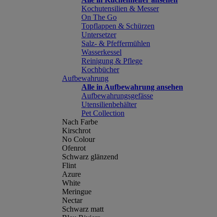
Kochutensilien & Messer
On The Go
Topflappen & Schürzen
Untersetzer
Salz- & Pfeffermühlen
Wasserkessel
Reinigung & Pflege
Kochbücher
Aufbewahrung
Alle in Aufbewahrung ansehen
Aufbewahrungsgefässe
Utensilienbehälter
Pet Collection
Nach Farbe
Kirschrot
No Colour
Ofenrot
Schwarz glänzend
Flint
Azure
White
Meringue
Nectar
Schwarz matt