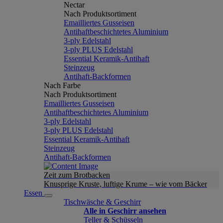
Nectar
Nach Produktsortiment
Emailliertes Gusseisen
Antihaftbeschichtetes Aluminium
3-ply Edelstahl
3-ply PLUS Edelstahl
Essential Keramik-Antihaft
Steinzeug
Antihaft-Backformen
Nach Farbe
Nach Produktsortiment
Emailliertes Gusseisen
Antihaftbeschichtetes Aluminium
3-ply Edelstahl
3-ply PLUS Edelstahl
Essential Keramik-Antihaft
Steinzeug
Antihaft-Backformen
Zeit zum Brotbacken
Knusprige Kruste, luftige Krume – wie vom Bäcker
Essen
Tischwäsche & Geschirr
Alle in Geschirr ansehen
Teller & Schüsseln