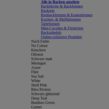
Alle in Backen ansehen
Backbleche & Backformen
Backsets
Brotbackformen & Kastenformen
Kuchen- & Muffinformen
Tarteformen
Mini-Cocottes & Förmchen
Backzubehör
Online-exklusive Produkte
Nach Farbe
No Colour
Kirschrot
Ofenrot
Schwarz matt
Meringue
Azure
Flint
Sea Salt
White
Shell Pink
Bleu Riviera
Schwarz glänzend
Deep Teal
Bamboo Green
Garnet