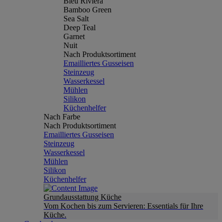
Bleu Riviera
Bamboo Green
Sea Salt
Deep Teal
Garnet
Nuit
Nach Produktsortiment
Emailliertes Gusseisen
Steinzeug
Wasserkessel
Mühlen
Silikon
Küchenhelfer
Nach Farbe
Nach Produktsortiment
Emailliertes Gusseisen
Steinzeug
Wasserkessel
Mühlen
Silikon
Küchenhelfer
Grundausstattung Küche
Vom Kochen bis zum Servieren: Essentials für Ihre
Küche.