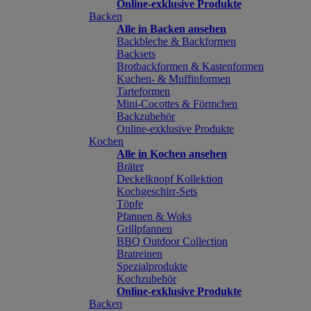
Online-exklusive Produkte
Backen
Alle in Backen ansehen
Backbleche & Backformen
Backsets
Brotbackformen & Kastenformen
Kuchen- & Muffinformen
Tarteformen
Mini-Cocottes & Förmchen
Backzubehör
Online-exklusive Produkte
Kochen
Alle in Kochen ansehen
Bräter
Deckelknopf Kollektion
Kochgeschirr-Sets
Töpfe
Pfannen & Woks
Grillpfannen
BBQ Outdoor Collection
Bratreinen
Spezialprodukte
Kochzubehör
Online-exklusive Produkte
Backen