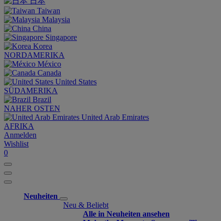
日本
Taiwan
Malaysia
China
Singapore
Korea
NORDAMERIKA
México
Canada
United States
SÜDAMERIKA
Brazil
NAHER OSTEN
United Arab Emirates
AFRIKA
Anmelden
Wishlist
0
Neuheiten
Neu & Beliebt
Alle in Neuheiten ansehen