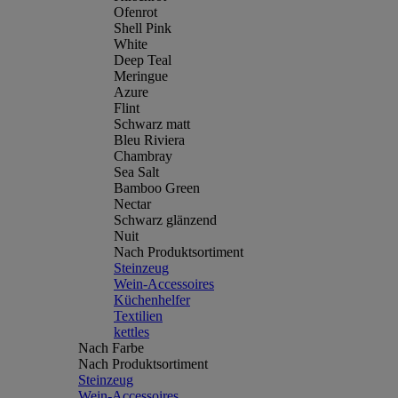
Ofenrot
Shell Pink
White
Deep Teal
Meringue
Azure
Flint
Schwarz matt
Bleu Riviera
Chambray
Sea Salt
Bamboo Green
Nectar
Schwarz glänzend
Nuit
Nach Produktsortiment
Steinzeug
Wein-Accessoires
Küchenhelfer
Textilien
kettles
Nach Farbe
Nach Produktsortiment
Steinzeug
Wein-Accessoires