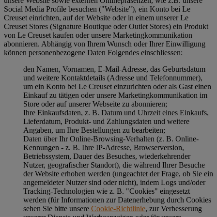
unsere Website sowie externen Onlinepräsenzen, wie z.B. unsere
Social Media Profile besuchen ("
Website
"), ein Konto bei Le
Creuset einrichten, auf der Website oder in einem unserer Le
Creuset Stores (Signature Boutique oder Outlet Stores) ein Produkt
von Le Creuset kaufen oder unsere Marketingkommunikation
abonnieren. Abhängig von Ihrem Wunsch oder Ihrer Einwilligung
können personenbezogene Daten Folgendes einschliessen:
den Namen, Vornamen, E-Mail-Adresse, das Geburtsdatum
und weitere Kontaktdetails (Adresse und Telefonnummer),
um ein Konto bei Le Creuset einzurichten oder als Gast einen
Einkauf zu tätigen oder unsere Marketingkommunikation im
Store oder auf unserer Webseite zu abonnieren;
Ihre Einkaufsdaten, z. B. Datum und Uhrzeit eines Einkaufs,
Lieferdatum, Produkt- und Zahlungsdaten und weitere
Angaben, um Ihre Bestellungen zu bearbeiten;
Daten über Ihr Online-Browsing-Verhalten (z. B. Online-
Kennungen - z. B. Ihre IP-Adresse, Browserversion,
Betriebssystem, Dauer des Besuches, wiederkehrender
Nutzer, geografischer Standort), die während Ihrer Besuche
der Website erhoben werden (ungeachtet der Frage, ob Sie ein
angemeldeter Nutzer sind oder nicht), indem Logs und/oder
Tracking-Technologien wie z. B. "Cookies" eingesetzt
werden (für Informationen zur Datenerhebung durch Cookies
sehen Sie bitte unsere
Cookie-Richtlinie
, zur Verbesserung