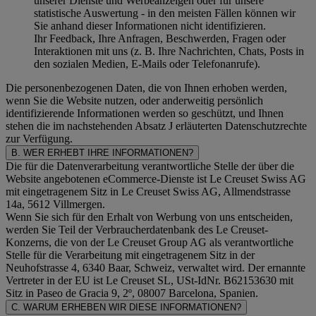
unserer Dienste und Werbeanzeigen oder für unsere
statistische Auswertung - in den meisten Fällen können wir
Sie anhand dieser Informationen nicht identifizieren.
Ihr Feedback, Ihre Anfragen, Beschwerden, Fragen oder
Interaktionen mit uns (z. B. Ihre Nachrichten, Chats, Posts in
den sozialen Medien, E-Mails oder Telefonanrufe).
Die personenbezogenen Daten, die von Ihnen erhoben werden,
wenn Sie die Website nutzen, oder anderweitig persönlich
identifizierende Informationen werden so geschützt, und Ihnen
stehen die im nachstehenden
Absatz J
erläuterten Datenschutzrechte
zur Verfügung.
B. WER ERHEBT IHRE INFORMATIONEN?
Die für die Datenverarbeitung verantwortliche Stelle der über die
Website angebotenen eCommerce-Dienste ist Le Creuset Swiss AG
mit eingetragenem Sitz in Le Creuset Swiss AG, Allmendstrasse
14a, 5612 Villmergen.
Wenn Sie sich für den Erhalt von Werbung von uns entscheiden,
werden Sie Teil der Verbraucherdatenbank des Le Creuset-
Konzerns, die von der Le Creuset Group AG als verantwortliche
Stelle für die Verarbeitung mit eingetragenem Sitz in der
Neuhofstrasse 4, 6340 Baar, Schweiz, verwaltet wird. Der ernannte
Vertreter in der EU ist Le Creuset SL, USt-IdNr. B62153630 mit
Sitz in Paseo de Gracia 9, 2º, 08007 Barcelona, Spanien.
C. WARUM ERHEBEN WIR DIESE INFORMATIONEN?