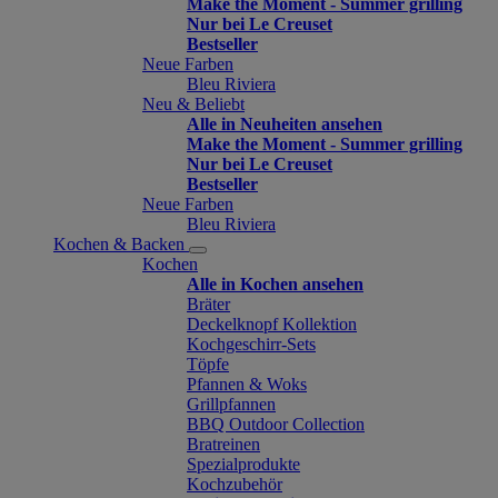
Make the Moment - Summer grilling
Nur bei Le Creuset
Bestseller
Neue Farben
Bleu Riviera
Neu & Beliebt
Alle in Neuheiten ansehen
Make the Moment - Summer grilling
Nur bei Le Creuset
Bestseller
Neue Farben
Bleu Riviera
Kochen & Backen
Kochen
Alle in Kochen ansehen
Bräter
Deckelknopf Kollektion
Kochgeschirr-Sets
Töpfe
Pfannen & Woks
Grillpfannen
BBQ Outdoor Collection
Bratreinen
Spezialprodukte
Kochzubehör