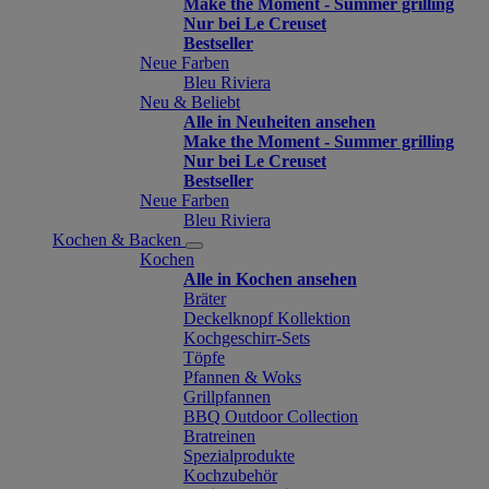
Make the Moment - Summer grilling
Nur bei Le Creuset
Bestseller
Neue Farben
Bleu Riviera
Neu & Beliebt
Alle in Neuheiten ansehen
Make the Moment - Summer grilling
Nur bei Le Creuset
Bestseller
Neue Farben
Bleu Riviera
Kochen & Backen
Kochen
Alle in Kochen ansehen
Bräter
Deckelknopf Kollektion
Kochgeschirr-Sets
Töpfe
Pfannen & Woks
Grillpfannen
BBQ Outdoor Collection
Bratreinen
Spezialprodukte
Kochzubehör