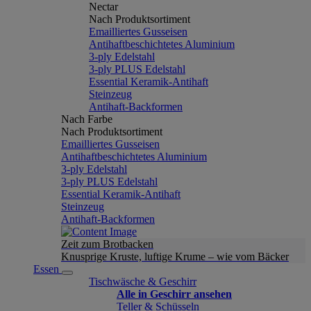
Nectar
Nach Produktsortiment
Emailliertes Gusseisen
Antihaftbeschichtetes Aluminium
3-ply Edelstahl
3-ply PLUS Edelstahl
Essential Keramik-Antihaft
Steinzeug
Antihaft-Backformen
Nach Farbe
Nach Produktsortiment
Emailliertes Gusseisen
Antihaftbeschichtetes Aluminium
3-ply Edelstahl
3-ply PLUS Edelstahl
Essential Keramik-Antihaft
Steinzeug
Antihaft-Backformen
Zeit zum Brotbacken
Knusprige Kruste, luftige Krume – wie vom Bäcker
Essen
Tischwäsche & Geschirr
Alle in Geschirr ansehen
Teller & Schüsseln