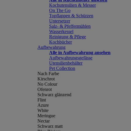
Kochutensilien & Messer
On The Go
Topflappen & Schürzen
Untersetzer
Salz- & Pfeffermühlen
Wasserkessel
Reinigung & Pflege
Kochbücher
Aufbewahrung
Alle in Aufbewahrung ansehen
Aufbewahrungsgefässe
Utensilienbehälter
Pet Collection
Nach Farbe
Kirschrot
No Colour
Ofenrot
Schwarz glänzend
Flint
Azure
White
Meringue
Nectar
Schwarz matt