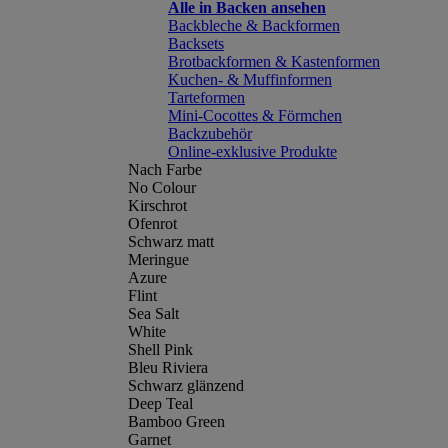
Alle in Backen ansehen
Backbleche & Backformen
Backsets
Brotbackformen & Kastenformen
Kuchen- & Muffinformen
Tarteformen
Mini-Cocottes & Förmchen
Backzubehör
Online-exklusive Produkte
Nach Farbe
No Colour
Kirschrot
Ofenrot
Schwarz matt
Meringue
Azure
Flint
Sea Salt
White
Shell Pink
Bleu Riviera
Schwarz glänzend
Deep Teal
Bamboo Green
Garnet