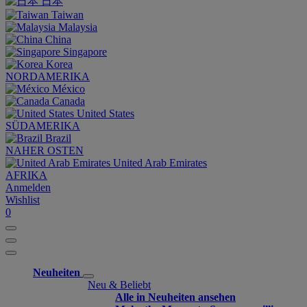
日本
Taiwan
Malaysia
China
Singapore
Korea
NORDAMERIKA
México
Canada
United States
SÜDAMERIKA
Brazil
NAHER OSTEN
United Arab Emirates
AFRIKA
Anmelden
Wishlist
0
Neuheiten
Neu & Beliebt
Alle in Neuheiten ansehen