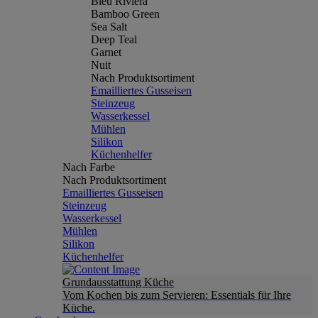
Bleu Riviera
Bamboo Green
Sea Salt
Deep Teal
Garnet
Nuit
Nach Produktsortiment
Emailliertes Gusseisen
Steinzeug
Wasserkessel
Mühlen
Silikon
Küchenhelfer
Nach Farbe
Nach Produktsortiment
Emailliertes Gusseisen
Steinzeug
Wasserkessel
Mühlen
Silikon
Küchenhelfer
Grundausstattung Küche
Vom Kochen bis zum Servieren: Essentials für Ihre
Küche.