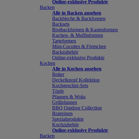
Online-exklusive Produkte
Backen
Alle in Backen ansehen
Backbleche & Backformen
Backsets
Brotbackformen & Kastenformen
Kuchen- & Muffinformen
Tarteformen
Mini-Cocottes & Förmchen
Backzubehör
Online-exklusive Produkte
Kochen
Alle in Kochen ansehen
Bräter
Deckelknopf Kollektion
Kochgeschirr-Sets
Töpfe
Pfannen & Woks
Grillpfannen
BBQ Outdoor Collection
Bratreinen
Spezialprodukte
Kochzubehör
Online-exklusive Produkte
Backen