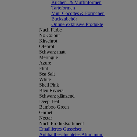
Kuchen- & Muffinformen
Tarteformen
Mini-Cocottes & Förmchen
Backzubehör
Online-exklusive Produkte
Nach Farbe
No Colour
Kirschrot
Ofenrot
Schwarz matt
Meringue
Azure
Flint
Sea Salt
White
Shell Pink
Bleu Riviera
Schwarz glänzend
Deep Teal
Bamboo Green
Garnet
Nectar
Nach Produktsortiment
Emailliertes Gusseisen
Antihaftbeschichtetes Aluminium