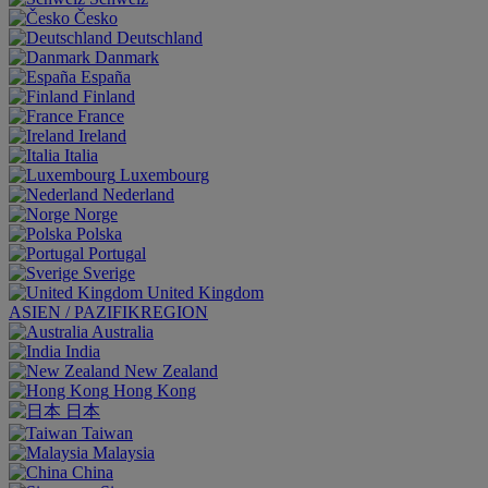
Česko
Deutschland
Danmark
España
Finland
France
Ireland
Italia
Luxembourg
Nederland
Norge
Polska
Portugal
Sverige
United Kingdom
ASIEN / PAZIFIKREGION
Australia
India
New Zealand
Hong Kong
日本
Taiwan
Malaysia
China