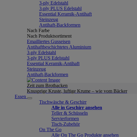
3-ply Edelstahl
3-ply PLUS Edelstahl
Essential Keramik-Antihaft
Steinzeug
Antihaft-Backformen
Nach Farbe
Nach Produktsortiment
Emailliertes Gusseisen
Antihaftbeschichtetes Aluminium
3-ply Edelstahl
3-ply PLUS Edelstahl
Essential Keramik-Antihaft
Steinzeug
Antihaft-Backformen
Zeit zum Brotbacken
Knusprige Kruste, luftige Krume – wie vom Bäcker
Essen
Tischwäsche & Geschirr
Alle in Geschirr ansehen
Teller & Schüsseln
Servierformen
Tisch-Zubehör
On The Go
Alle On The Go Produkte ansehen