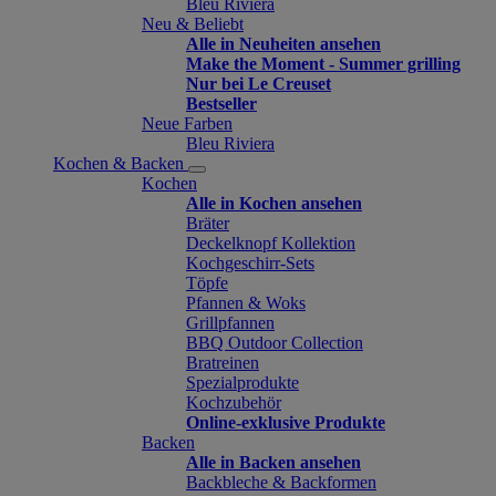
Bleu Riviera
Neu & Beliebt
Alle in Neuheiten ansehen
Make the Moment - Summer grilling
Nur bei Le Creuset
Bestseller
Neue Farben
Bleu Riviera
Kochen & Backen
Kochen
Alle in Kochen ansehen
Bräter
Deckelknopf Kollektion
Kochgeschirr-Sets
Töpfe
Pfannen & Woks
Grillpfannen
BBQ Outdoor Collection
Bratreinen
Spezialprodukte
Kochzubehör
Online-exklusive Produkte
Backen
Alle in Backen ansehen
Backbleche & Backformen