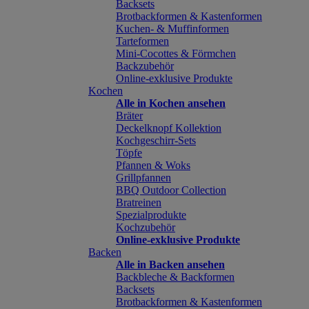
Backsets
Brotbackformen & Kastenformen
Kuchen- & Muffinformen
Tarteformen
Mini-Cocottes & Förmchen
Backzubehör
Online-exklusive Produkte
Kochen
Alle in Kochen ansehen
Bräter
Deckelknopf Kollektion
Kochgeschirr-Sets
Töpfe
Pfannen & Woks
Grillpfannen
BBQ Outdoor Collection
Bratreinen
Spezialprodukte
Kochzubehör
Online-exklusive Produkte
Backen
Alle in Backen ansehen
Backbleche & Backformen
Backsets
Brotbackformen & Kastenformen