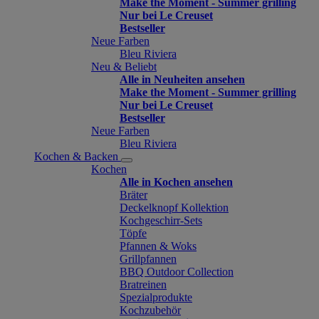
Make the Moment - Summer grilling
Nur bei Le Creuset
Bestseller
Neue Farben
Bleu Riviera
Neu & Beliebt
Alle in Neuheiten ansehen
Make the Moment - Summer grilling
Nur bei Le Creuset
Bestseller
Neue Farben
Bleu Riviera
Kochen & Backen
Kochen
Alle in Kochen ansehen
Bräter
Deckelknopf Kollektion
Kochgeschirr-Sets
Töpfe
Pfannen & Woks
Grillpfannen
BBQ Outdoor Collection
Bratreinen
Spezialprodukte
Kochzubehör