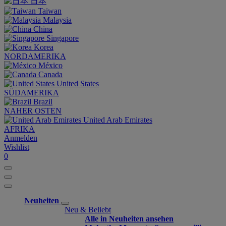
日本
Taiwan
Malaysia
China
Singapore
Korea
NORDAMERIKA
México
Canada
United States
SÜDAMERIKA
Brazil
NAHER OSTEN
United Arab Emirates
AFRIKA
Anmelden
Wishlist
0
Neuheiten
Neu & Beliebt
Alle in Neuheiten ansehen