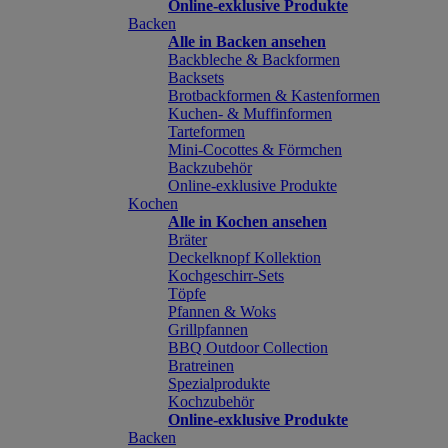
Online-exklusive Produkte
Backen
Alle in Backen ansehen
Backbleche & Backformen
Backsets
Brotbackformen & Kastenformen
Kuchen- & Muffinformen
Tarteformen
Mini-Cocottes & Förmchen
Backzubehör
Online-exklusive Produkte
Kochen
Alle in Kochen ansehen
Bräter
Deckelknopf Kollektion
Kochgeschirr-Sets
Töpfe
Pfannen & Woks
Grillpfannen
BBQ Outdoor Collection
Bratreinen
Spezialprodukte
Kochzubehör
Online-exklusive Produkte
Backen