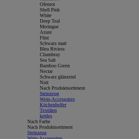
Ofenrot
Shell Pink
White
Deep Teal
Meringue
Azure
Flint
Schwarz matt
Bleu Riviera
Chambray
Sea Salt
Bamboo Green
Nectar
Schwarz glänzend
Nuit
Nach Produktsortiment
Steinzeug
Wein-Accessoires
Küchenhelfer
Textilien
kettles
Nach Farbe
Nach Produktsortiment
Steinzeug
Wein-Accessoires