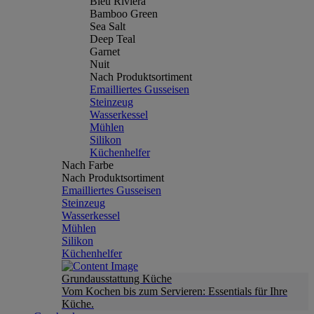
Bleu Riviera
Bamboo Green
Sea Salt
Deep Teal
Garnet
Nuit
Nach Produktsortiment
Emailliertes Gusseisen
Steinzeug
Wasserkessel
Mühlen
Silikon
Küchenhelfer
Nach Farbe
Nach Produktsortiment
Emailliertes Gusseisen
Steinzeug
Wasserkessel
Mühlen
Silikon
Küchenhelfer
Grundausstattung Küche
Vom Kochen bis zum Servieren: Essentials für Ihre
Küche.