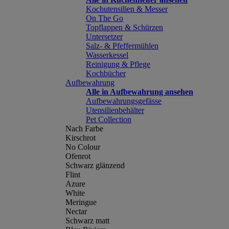
Kochutensilien & Messer
On The Go
Topflappen & Schürzen
Untersetzer
Salz- & Pfeffermühlen
Wasserkessel
Reinigung & Pflege
Kochbücher
Aufbewahrung
Alle in Aufbewahrung ansehen
Aufbewahrungsgefässe
Utensilienbehälter
Pet Collection
Nach Farbe
Kirschrot
No Colour
Ofenrot
Schwarz glänzend
Flint
Azure
White
Meringue
Nectar
Schwarz matt