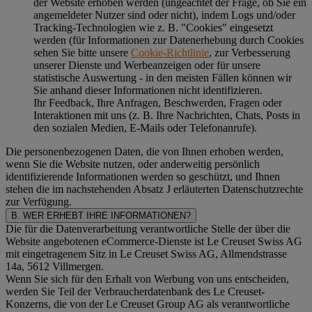
der Website erhoben werden (ungeachtet der Frage, ob Sie ein
angemeldeter Nutzer sind oder nicht), indem Logs und/oder
Tracking-Technologien wie z. B. "Cookies" eingesetzt
werden (für Informationen zur Datenerhebung durch Cookies
sehen Sie bitte unsere
Cookie-Richtlinie
, zur Verbesserung
unserer Dienste und Werbeanzeigen oder für unsere
statistische Auswertung - in den meisten Fällen können wir
Sie anhand dieser Informationen nicht identifizieren.
Ihr Feedback, Ihre Anfragen, Beschwerden, Fragen oder
Interaktionen mit uns (z. B. Ihre Nachrichten, Chats, Posts in
den sozialen Medien, E-Mails oder Telefonanrufe).
Die personenbezogenen Daten, die von Ihnen erhoben werden,
wenn Sie die Website nutzen, oder anderweitig persönlich
identifizierende Informationen werden so geschützt, und Ihnen
stehen die im nachstehenden
Absatz J
erläuterten Datenschutzrechte
zur Verfügung.
B. WER ERHEBT IHRE INFORMATIONEN?
Die für die Datenverarbeitung verantwortliche Stelle der über die
Website angebotenen eCommerce-Dienste ist Le Creuset Swiss AG
mit eingetragenem Sitz in Le Creuset Swiss AG, Allmendstrasse
14a, 5612 Villmergen.
Wenn Sie sich für den Erhalt von Werbung von uns entscheiden,
werden Sie Teil der Verbraucherdatenbank des Le Creuset-
Konzerns, die von der Le Creuset Group AG als verantwortliche