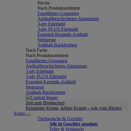
Nectar
Nach Produktsortiment
Emailliertes Gusseisen
Antihaftbeschichtetes Aluminium
3-ply Edelstahl
3-ply PLUS Edelstahl
Essential Keramik-Antihaft
Steinzeug
Antihaft-Backformen
Nach Farbe
Nach Produktsortiment
Emailliertes Gusseisen
Antihaftbeschichtetes Aluminium
3-ply Edelstahl
3-ply PLUS Edelstahl
Essential Keramik-Antihaft
Steinzeug
Antihaft-Backformen
Zeit zum Brotbacken
Knusprige Kruste, luftige Krume – wie vom Bäcker
Essen
Tischwäsche & Geschirr
Alle in Geschirr ansehen
Teller & Schüsseln