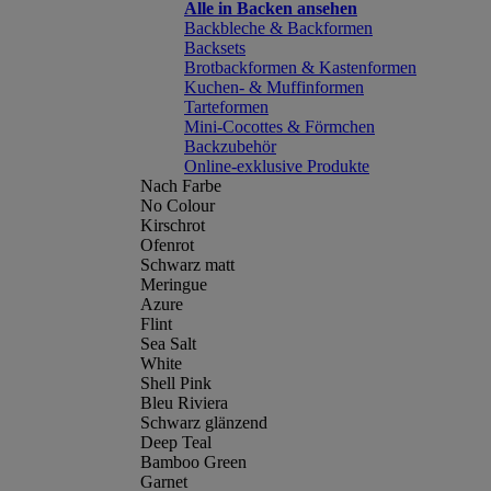
Alle in Backen ansehen
Backbleche & Backformen
Backsets
Brotbackformen & Kastenformen
Kuchen- & Muffinformen
Tarteformen
Mini-Cocottes & Förmchen
Backzubehör
Online-exklusive Produkte
Nach Farbe
No Colour
Kirschrot
Ofenrot
Schwarz matt
Meringue
Azure
Flint
Sea Salt
White
Shell Pink
Bleu Riviera
Schwarz glänzend
Deep Teal
Bamboo Green
Garnet