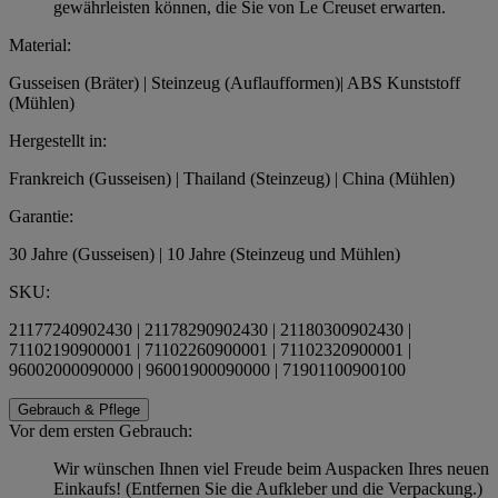
gewährleisten können, die Sie von Le Creuset erwarten.
Material:
Gusseisen (Bräter) | Steinzeug (Auflaufformen)| ABS Kunststoff
(Mühlen)
Hergestellt in:
Frankreich (Gusseisen) | Thailand (Steinzeug) | China (Mühlen)
Garantie:
30 Jahre (Gusseisen) | 10 Jahre (Steinzeug und Mühlen)
SKU:
21177240902430 | 21178290902430 | 21180300902430 |
71102190900001 | 71102260900001 | 71102320900001 |
96002000090000 | 96001900090000 | 71901100900100
Gebrauch & Pflege
Vor dem ersten Gebrauch:
Wir wünschen Ihnen viel Freude beim Auspacken Ihres neuen
Einkaufs! (Entfernen Sie die Aufkleber und die Verpackung.)