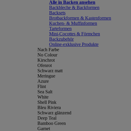
Alle in Backen ansehen
Backbleche & Backformen
Backsets
Brotbackformen & Kastenformen
Kuchen- & Muffinformen
Tarteformen
Mini-Cocottes & Förmchen
Backzubehör
Online-exklusive Produkte
Nach Farbe
No Colour
Kirschrot
Ofenrot
Schwarz matt
Meringue
Azure
Flint
Sea Salt
White
Shell Pink
Bleu Riviera
Schwarz glänzend
Deep Teal
Bamboo Green
Garnet