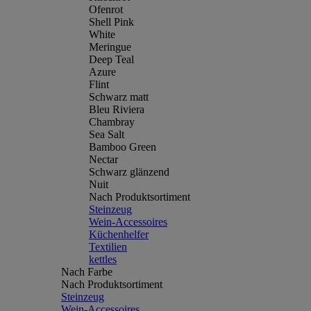
Ofenrot
Shell Pink
White
Meringue
Deep Teal
Azure
Flint
Schwarz matt
Bleu Riviera
Chambray
Sea Salt
Bamboo Green
Nectar
Schwarz glänzend
Nuit
Nach Produktsortiment
Steinzeug
Wein-Accessoires
Küchenhelfer
Textilien
kettles
Nach Farbe
Nach Produktsortiment
Steinzeug
Wein-Accessoires