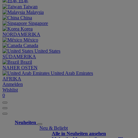
日本
Taiwan
Malaysia
China
Singapore
Korea
NORDAMERIKA
México
Canada
United States
SÜDAMERIKA
Brazil
NAHER OSTEN
United Arab Emirates
AFRIKA
Anmelden
Wishlist
0
Neuheiten
Neu & Beliebt
Alle in Neuheiten ansehen