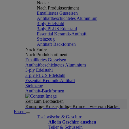
Nectar
Nach Produktsortiment
Emailliertes Gusseisen
Antihaftbeschichtetes Aluminium
3-ply Edelstahl
3-ply PLUS Edelstahl
Essential Keramik-Antihaft
Steinzeug
Antihaft-Backformen
Nach Farbe
Nach Produktsortiment
Emailliertes Gusseisen
Antihaftbeschichtetes Aluminium
3-ply Edelstahl
3-ply PLUS Edelstahl
Essential Keramik-Antihaft
Steinzeug
Antihaft-Backformen
Zeit zum Brotbacken
Knusprige Kruste, luftige Krume – wie vom Bäcker
Essen
Tischwäsche & Geschirr
Alle in Geschirr ansehen
Teller & Schüsseln