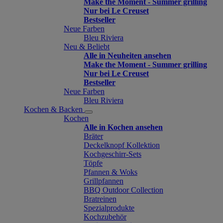
Make the Moment - Summer grilling
Nur bei Le Creuset
Bestseller
Neue Farben
Bleu Riviera
Neu & Beliebt
Alle in Neuheiten ansehen
Make the Moment - Summer grilling
Nur bei Le Creuset
Bestseller
Neue Farben
Bleu Riviera
Kochen & Backen
Kochen
Alle in Kochen ansehen
Bräter
Deckelknopf Kollektion
Kochgeschirr-Sets
Töpfe
Pfannen & Woks
Grillpfannen
BBQ Outdoor Collection
Bratreinen
Spezialprodukte
Kochzubehör