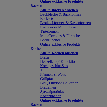
Online-exklusive Produkte
Backen
Alle in Backen ansehen
Backbleche & Backformen
Backsets
Brotbackformen & Kastenformen
Kuchen- & Muffinformen
Tarteformen
Mini-Cocottes & Förmchen
Backzubehör
Online-exklusive Produkte
Kochen
Alle in Kochen ansehen
Bräter
Deckelknopf Kollektion
Kochgeschirr-Sets
Töpfe
Pfannen & Woks
Grillpfannen
BBQ Outdoor Collection
Bratreinen
Spezialprodukte
Kochzubehör
Online-exklusive Produkte
Backen