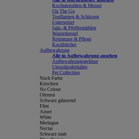
Kochutensilien & Messer
On The Go
Topflappen & Schürzen
Untersetzer
Salz- & Pfeffermühlen
Wasserkessel
Reinigung & Pflege
Kochbücher
Aufbewahrung
Alle in Aufbewahrung ansehen
Aufbewahrungsgefässe
Utensilienbehälter
Pet Collection
Nach Farbe
Kirschrot
No Colour
Ofenrot
Schwarz glänzend
Flint
Azure
White
Meringue
Nectar
Schwarz matt