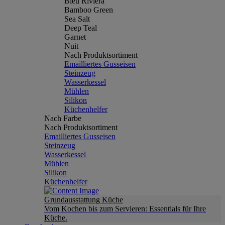
Bleu Riviera
Bamboo Green
Sea Salt
Deep Teal
Garnet
Nuit
Nach Produktsortiment
Emailliertes Gusseisen
Steinzeug
Wasserkessel
Mühlen
Silikon
Küchenhelfer
Nach Farbe
Nach Produktsortiment
Emailliertes Gusseisen
Steinzeug
Wasserkessel
Mühlen
Silikon
Küchenhelfer
Grundausstattung Küche
Vom Kochen bis zum Servieren: Essentials für Ihre
Küche.