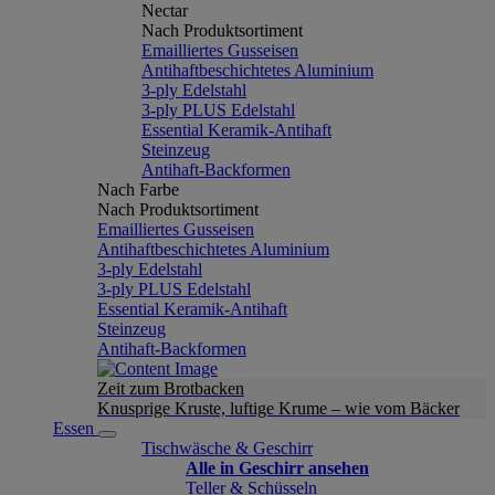
Nectar
Nach Produktsortiment
Emailliertes Gusseisen
Antihaftbeschichtetes Aluminium
3-ply Edelstahl
3-ply PLUS Edelstahl
Essential Keramik-Antihaft
Steinzeug
Antihaft-Backformen
Nach Farbe
Nach Produktsortiment
Emailliertes Gusseisen
Antihaftbeschichtetes Aluminium
3-ply Edelstahl
3-ply PLUS Edelstahl
Essential Keramik-Antihaft
Steinzeug
Antihaft-Backformen
Zeit zum Brotbacken
Knusprige Kruste, luftige Krume – wie vom Bäcker
Essen
Tischwäsche & Geschirr
Alle in Geschirr ansehen
Teller & Schüsseln