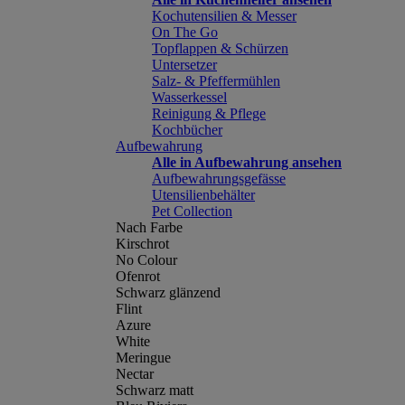
Kochutensilien & Messer
On The Go
Topflappen & Schürzen
Untersetzer
Salz- & Pfeffermühlen
Wasserkessel
Reinigung & Pflege
Kochbücher
Aufbewahrung
Alle in Aufbewahrung ansehen
Aufbewahrungsgefässe
Utensilienbehälter
Pet Collection
Nach Farbe
Kirschrot
No Colour
Ofenrot
Schwarz glänzend
Flint
Azure
White
Meringue
Nectar
Schwarz matt