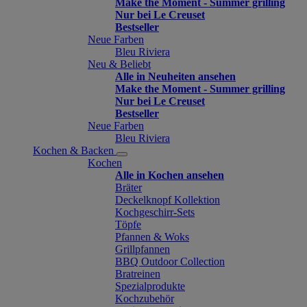
Make the Moment - Summer grilling
Nur bei Le Creuset
Bestseller
Neue Farben
Bleu Riviera
Neu & Beliebt
Alle in Neuheiten ansehen
Make the Moment - Summer grilling
Nur bei Le Creuset
Bestseller
Neue Farben
Bleu Riviera
Kochen & Backen
Kochen
Alle in Kochen ansehen
Bräter
Deckelknopf Kollektion
Kochgeschirr-Sets
Töpfe
Pfannen & Woks
Grillpfannen
BBQ Outdoor Collection
Bratreinen
Spezialprodukte
Kochzubehör