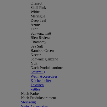
Ofenrot
Shell Pink
White
Meringue
Deep Teal
Azure
Flint
Schwarz matt
Bleu Riviera
Chambray
Sea Salt
Bamboo Green
Nectar
Schwarz glänzend
Nuit
Nach Produktsortiment
Steinzeug
Wein-Accessoires
Küchenhelfer
Textilien
kettles
Nach Farbe
Nach Produktsortiment
Steinzeug
Wein-Accessoires