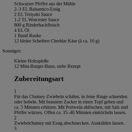
Schwarzer Pfeffer aus der Mühle
2–3 EL Balsamico-Essig
2 EL Teriyaki Sauce
1-2 TL Worcester Sauce
800 g Rinderhackfleisch
4 EL Öl
1 Bund Rauke
12 kleine Scheiben Cheddar Käse (à ca. 10 g)
Sonstiges:
Kleine Holzspieße
12 Mini-Burger-Buns, siehe Rezept
Zubereitungsart
1
Für das Chutney Zwiebeln schälen, in feine Ringe schneiden
oder hobeln. Mit braunem Zucker in einen Topf geben und
ca. 5 Minuten erhitzen. Mit Portwein ablöschen, mit Salz und
Pfeffer würzen. Offen ca. 35–40 Minuten einköcheln lassen.
2
Zwiebelchutney mit Essig abschmecken. Auskühlen lassen.
3