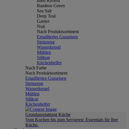
Bleu Riviera
Bamboo Green
Sea Salt
Deep Teal
Garnet
Nuit
Nach Produktsortiment
Emailliertes Gusseisen
Steinzeug
Wasserkessel
Mühlen
Silikon
Küchenhelfer
Nach Farbe
Nach Produktsortiment
Emailliertes Gusseisen
Steinzeug
Wasserkessel
Mühlen
Silikon
Küchenhelfer
Grundausstattung Küche
Vom Kochen bis zum Servieren: Essentials für Ihre
Küche.