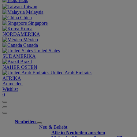
日本
Taiwan
Malaysia
China
Singapore
Korea
NORDAMERIKA
México
Canada
United States
SÜDAMERIKA
Brazil
NAHER OSTEN
United Arab Emirates
AFRIKA
Anmelden
Wishlist
0
Neuheiten
Neu & Beliebt
Alle in Neuheiten ansehen