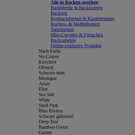
Alle in Backen ansehen
Backbleche & Backformen
Backsets
Brotbackformen & Kastenformen
Kuchen- & Muffinformen
Tarteformen
Mini-Cocottes & Förmchen
Backzubehör
Online-exklusive Produkte
Nach Farbe
No Colour
Kirschrot
Ofenrot
Schwarz matt
Meringue
Azure
Flint
Sea Salt
White
Shell Pink
Bleu Riviera
Schwarz glänzend
Deep Teal
Bamboo Green
Garnet