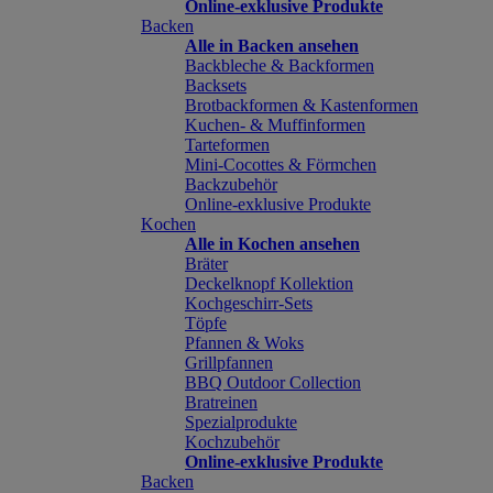
Online-exklusive Produkte
Backen
Alle in Backen ansehen
Backbleche & Backformen
Backsets
Brotbackformen & Kastenformen
Kuchen- & Muffinformen
Tarteformen
Mini-Cocottes & Förmchen
Backzubehör
Online-exklusive Produkte
Kochen
Alle in Kochen ansehen
Bräter
Deckelknopf Kollektion
Kochgeschirr-Sets
Töpfe
Pfannen & Woks
Grillpfannen
BBQ Outdoor Collection
Bratreinen
Spezialprodukte
Kochzubehör
Online-exklusive Produkte
Backen