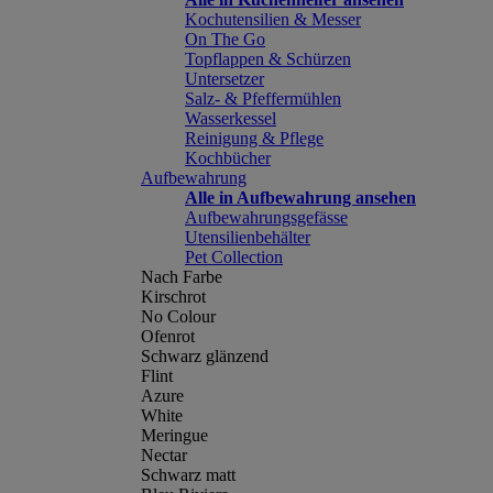
Kochutensilien & Messer
On The Go
Topflappen & Schürzen
Untersetzer
Salz- & Pfeffermühlen
Wasserkessel
Reinigung & Pflege
Kochbücher
Aufbewahrung
Alle in Aufbewahrung ansehen
Aufbewahrungsgefässe
Utensilienbehälter
Pet Collection
Nach Farbe
Kirschrot
No Colour
Ofenrot
Schwarz glänzend
Flint
Azure
White
Meringue
Nectar
Schwarz matt