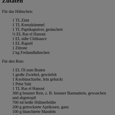
Zutaten
Für das Hähnchen:
1 TL Zimt
1 TL Kreuzkümmel
1 TL Paprikapulver, geräuchert
½ EL Ras el Hanout
1 EL süße Chilisauce
1 EL Rapsöl
1 Zitrone
2 kg Freilandhähnchen
Für den Reis:
1 EL Öl zum Braten
1 große Zwiebel, gewürfelt
1 Knoblauchzehe, fein gehackt
1 Prise Salz
1 TL Ras el Hanout
360 g brauner Reis, z. B. brauner Basmatireis, gewaschen
und abgetropft
700 ml heiße Hühnerbrühe
200 g getrocknete Aprikosen, ganz
100 g blanchierte Mandeln