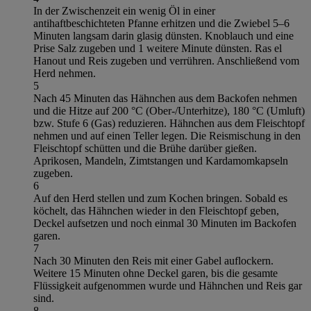
In der Zwischenzeit ein wenig Öl in einer
antihaftbeschichteten Pfanne erhitzen und die Zwiebel 5–6
Minuten langsam darin glasig dünsten. Knoblauch und eine
Prise Salz zugeben und 1 weitere Minute dünsten. Ras el
Hanout und Reis zugeben und verrühren. Anschließend vom
Herd nehmen.
5
Nach 45 Minuten das Hähnchen aus dem Backofen nehmen
und die Hitze auf 200 °C (Ober-/Unterhitze), 180 °C (Umluft)
bzw. Stufe 6 (Gas) reduzieren. Hähnchen aus dem Fleischtopf
nehmen und auf einen Teller legen. Die Reismischung in den
Fleischtopf schütten und die Brühe darüber gießen.
Aprikosen, Mandeln, Zimtstangen und Kardamomkapseln
zugeben.
6
Auf den Herd stellen und zum Kochen bringen. Sobald es
köchelt, das Hähnchen wieder in den Fleischtopf geben,
Deckel aufsetzen und noch einmal 30 Minuten im Backofen
garen.
7
Nach 30 Minuten den Reis mit einer Gabel auflockern.
Weitere 15 Minuten ohne Deckel garen, bis die gesamte
Flüssigkeit aufgenommen wurde und Hähnchen und Reis gar
sind.
8