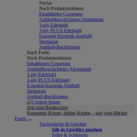
Nectar
Nach Produktsortiment
Emailliertes Gusseisen
Antihaftbeschichtetes Aluminium
3-ply Edelstahl
3-ply PLUS Edelstahl
Essential Keramik-Antihaft
Steinzeug
Antihaft-Backformen
Nach Farbe
Nach Produktsortiment
Emailliertes Gusseisen
Antihaftbeschichtetes Aluminium
3-ply Edelstahl
3-ply PLUS Edelstahl
Essential Keramik-Antihaft
Steinzeug
Antihaft-Backformen
Zeit zum Brotbacken
Knusprige Kruste, luftige Krume – wie vom Bäcker
Essen
Tischwäsche & Geschirr
Alle in Geschirr ansehen
Teller & Schüsseln