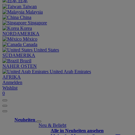
日本
Taiwan
Malaysia
China
Singapore
Korea
NORDAMERIKA
México
Canada
United States
SÜDAMERIKA
Brazil
NAHER OSTEN
United Arab Emirates
AFRIKA
Anmelden
Wishlist
0
Neuheiten
Neu & Beliebt
Alle in Neuheiten ansehen