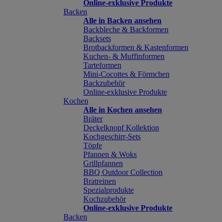
Online-exklusive Produkte
Backen
Alle in Backen ansehen
Backbleche & Backformen
Backsets
Brotbackformen & Kastenformen
Kuchen- & Muffinformen
Tarteformen
Mini-Cocottes & Förmchen
Backzubehör
Online-exklusive Produkte
Kochen
Alle in Kochen ansehen
Bräter
Deckelknopf Kollektion
Kochgeschirr-Sets
Töpfe
Pfannen & Woks
Grillpfannen
BBQ Outdoor Collection
Bratreinen
Spezialprodukte
Kochzubehör
Online-exklusive Produkte
Backen