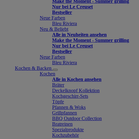
Make the Moment - Summer grilling
Nur bei Le Creuset
Bestseller
Neue Farben
Bleu Riviera
Neu & Beliebt
Alle in Neuheiten ansehen
Make the Moment - Summer grilling
Nur bei Le Creuset
Bestseller
Neue Farben
Bleu Riviera
Kochen & Backen
Kochen
Alle in Kochen ansehen
Bräter
Deckelknopf Kollektion
Kochgeschirr-Sets
Töpfe
Pfannen & Woks
Grillpfannen
BBQ Outdoor Collection
Bratreinen
Spezialprodukte
Kochzubehör