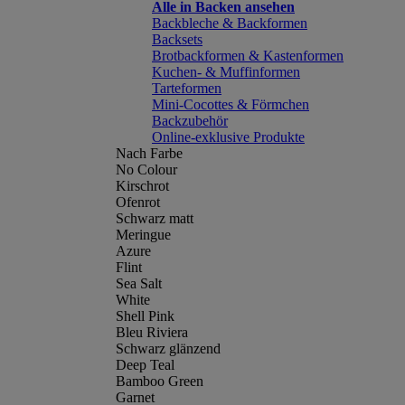
Alle in Backen ansehen
Backbleche & Backformen
Backsets
Brotbackformen & Kastenformen
Kuchen- & Muffinformen
Tarteformen
Mini-Cocottes & Förmchen
Backzubehör
Online-exklusive Produkte
Nach Farbe
No Colour
Kirschrot
Ofenrot
Schwarz matt
Meringue
Azure
Flint
Sea Salt
White
Shell Pink
Bleu Riviera
Schwarz glänzend
Deep Teal
Bamboo Green
Garnet