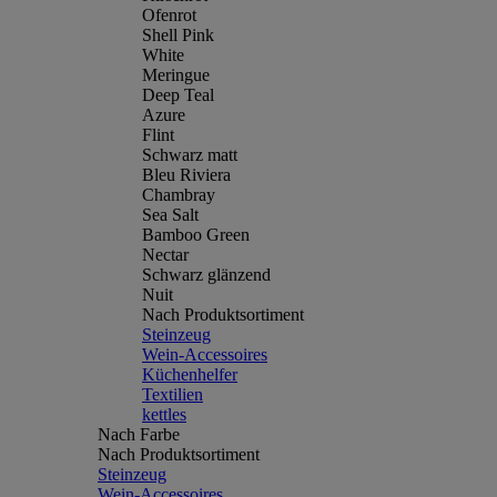
Ofenrot
Shell Pink
White
Meringue
Deep Teal
Azure
Flint
Schwarz matt
Bleu Riviera
Chambray
Sea Salt
Bamboo Green
Nectar
Schwarz glänzend
Nuit
Nach Produktsortiment
Steinzeug
Wein-Accessoires
Küchenhelfer
Textilien
kettles
Nach Farbe
Nach Produktsortiment
Steinzeug
Wein-Accessoires