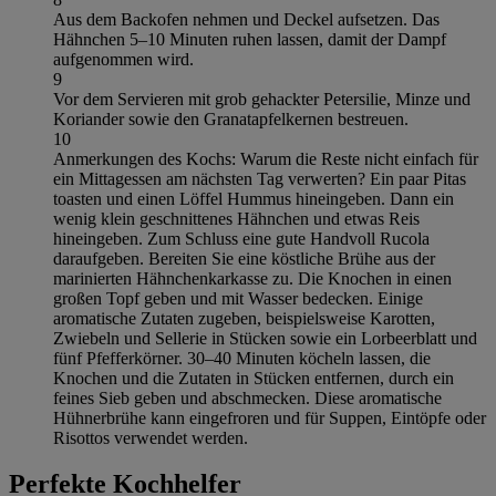
Aus dem Backofen nehmen und Deckel aufsetzen. Das
Hähnchen 5–10 Minuten ruhen lassen, damit der Dampf
aufgenommen wird.
9
Vor dem Servieren mit grob gehackter Petersilie, Minze und
Koriander sowie den Granatapfelkernen bestreuen.
10
Anmerkungen des Kochs: Warum die Reste nicht einfach für
ein Mittagessen am nächsten Tag verwerten? Ein paar Pitas
toasten und einen Löffel Hummus hineingeben. Dann ein
wenig klein geschnittenes Hähnchen und etwas Reis
hineingeben. Zum Schluss eine gute Handvoll Rucola
daraufgeben. Bereiten Sie eine köstliche Brühe aus der
marinierten Hähnchenkarkasse zu. Die Knochen in einen
großen Topf geben und mit Wasser bedecken. Einige
aromatische Zutaten zugeben, beispielsweise Karotten,
Zwiebeln und Sellerie in Stücken sowie ein Lorbeerblatt und
fünf Pfefferkörner. 30–40 Minuten köcheln lassen, die
Knochen und die Zutaten in Stücken entfernen, durch ein
feines Sieb geben und abschmecken. Diese aromatische
Hühnerbrühe kann eingefroren und für Suppen, Eintöpfe oder
Risottos verwendet werden.
Perfekte Kochhelfer