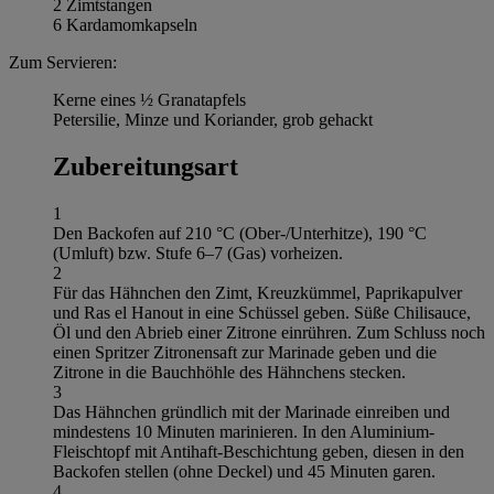
2 Zimtstangen
6 Kardamomkapseln
Zum Servieren:
Kerne eines ½ Granatapfels
Petersilie, Minze und Koriander, grob gehackt
Zubereitungsart
1
Den Backofen auf 210 °C (Ober-/Unterhitze), 190 °C
(Umluft) bzw. Stufe 6–7 (Gas) vorheizen.
2
Für das Hähnchen den Zimt, Kreuzkümmel, Paprikapulver
und Ras el Hanout in eine Schüssel geben. Süße Chilisauce,
Öl und den Abrieb einer Zitrone einrühren. Zum Schluss noch
einen Spritzer Zitronensaft zur Marinade geben und die
Zitrone in die Bauchhöhle des Hähnchens stecken.
3
Das Hähnchen gründlich mit der Marinade einreiben und
mindestens 10 Minuten marinieren. In den Aluminium-
Fleischtopf mit Antihaft-Beschichtung geben, diesen in den
Backofen stellen (ohne Deckel) und 45 Minuten garen.
4