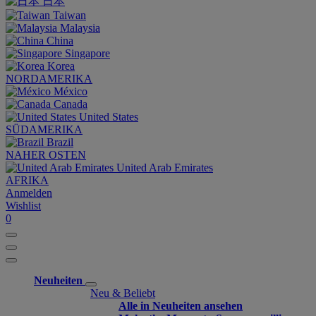
日本
Taiwan
Malaysia
China
Singapore
Korea
NORDAMERIKA
México
Canada
United States
SÜDAMERIKA
Brazil
NAHER OSTEN
United Arab Emirates
AFRIKA
Anmelden
Wishlist
0
Neuheiten
Neu & Beliebt
Alle in Neuheiten ansehen