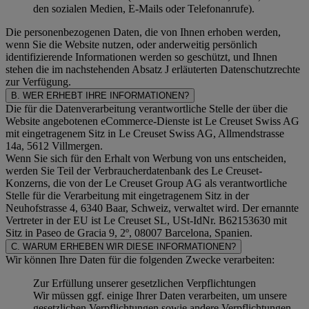
den sozialen Medien, E-Mails oder Telefonanrufe).
Die personenbezogenen Daten, die von Ihnen erhoben werden,
wenn Sie die Website nutzen, oder anderweitig persönlich
identifizierende Informationen werden so geschützt, und Ihnen
stehen die im nachstehenden
Absatz J
erläuterten Datenschutzrechte
zur Verfügung.
B. WER ERHEBT IHRE INFORMATIONEN?
Die für die Datenverarbeitung verantwortliche Stelle der über die
Website angebotenen eCommerce-Dienste ist Le Creuset Swiss AG
mit eingetragenem Sitz in Le Creuset Swiss AG, Allmendstrasse
14a, 5612 Villmergen.
Wenn Sie sich für den Erhalt von Werbung von uns entscheiden,
werden Sie Teil der Verbraucherdatenbank des Le Creuset-
Konzerns, die von der Le Creuset Group AG als verantwortliche
Stelle für die Verarbeitung mit eingetragenem Sitz in der
Neuhofstrasse 4, 6340 Baar, Schweiz, verwaltet wird. Der ernannte
Vertreter in der EU ist Le Creuset SL, USt-IdNr. B62153630 mit
Sitz in Paseo de Gracia 9, 2º, 08007 Barcelona, Spanien.
C. WARUM ERHEBEN WIR DIESE INFORMATIONEN?
Wir können Ihre Daten für die folgenden Zwecke verarbeiten:
Zur Erfüllung unserer gesetzlichen Verpflichtungen
Wir müssen ggf. einige Ihrer Daten verarbeiten, um unsere
gesetzlichen Verpflichtungen sowie andere Verpflichtungen