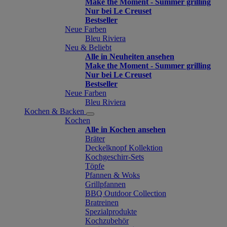
Make the Moment - Summer grilling
Nur bei Le Creuset
Bestseller
Neue Farben
Bleu Riviera
Neu & Beliebt
Alle in Neuheiten ansehen
Make the Moment - Summer grilling
Nur bei Le Creuset
Bestseller
Neue Farben
Bleu Riviera
Kochen & Backen
Kochen
Alle in Kochen ansehen
Bräter
Deckelknopf Kollektion
Kochgeschirr-Sets
Töpfe
Pfannen & Woks
Grillpfannen
BBQ Outdoor Collection
Bratreinen
Spezialprodukte
Kochzubehör