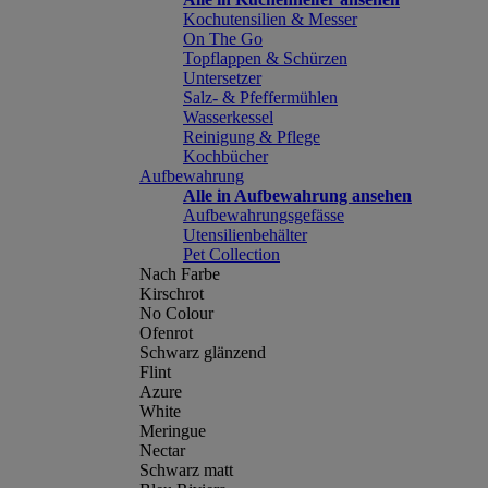
Kochutensilien & Messer
On The Go
Topflappen & Schürzen
Untersetzer
Salz- & Pfeffermühlen
Wasserkessel
Reinigung & Pflege
Kochbücher
Aufbewahrung
Alle in Aufbewahrung ansehen
Aufbewahrungsgefässe
Utensilienbehälter
Pet Collection
Nach Farbe
Kirschrot
No Colour
Ofenrot
Schwarz glänzend
Flint
Azure
White
Meringue
Nectar
Schwarz matt