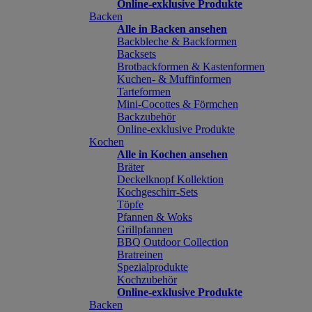
Online-exklusive Produkte
Backen
Alle in Backen ansehen
Backbleche & Backformen
Backsets
Brotbackformen & Kastenformen
Kuchen- & Muffinformen
Tarteformen
Mini-Cocottes & Förmchen
Backzubehör
Online-exklusive Produkte
Kochen
Alle in Kochen ansehen
Bräter
Deckelknopf Kollektion
Kochgeschirr-Sets
Töpfe
Pfannen & Woks
Grillpfannen
BBQ Outdoor Collection
Bratreinen
Spezialprodukte
Kochzubehör
Online-exklusive Produkte
Backen