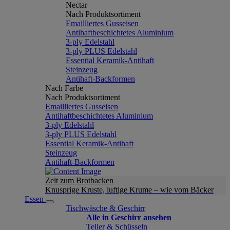
Nectar
Nach Produktsortiment
Emailliertes Gusseisen
Antihaftbeschichtetes Aluminium
3-ply Edelstahl
3-ply PLUS Edelstahl
Essential Keramik-Antihaft
Steinzeug
Antihaft-Backformen
Nach Farbe
Nach Produktsortiment
Emailliertes Gusseisen
Antihaftbeschichtetes Aluminium
3-ply Edelstahl
3-ply PLUS Edelstahl
Essential Keramik-Antihaft
Steinzeug
Antihaft-Backformen
Zeit zum Brotbacken
Knusprige Kruste, luftige Krume – wie vom Bäcker
Essen
Tischwäsche & Geschirr
Alle in Geschirr ansehen
Teller & Schüsseln