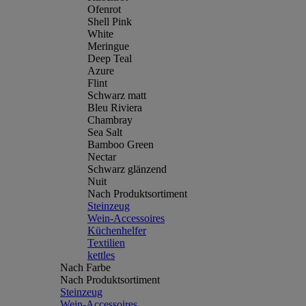
Ofenrot
Shell Pink
White
Meringue
Deep Teal
Azure
Flint
Schwarz matt
Bleu Riviera
Chambray
Sea Salt
Bamboo Green
Nectar
Schwarz glänzend
Nuit
Nach Produktsortiment
Steinzeug
Wein-Accessoires
Küchenhelfer
Textilien
kettles
Nach Farbe
Nach Produktsortiment
Steinzeug
Wein-Accessoires