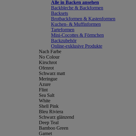
Alle in Backen ansehen
Backbleche & Backformen
Backsets
Brotbackformen & Kastenformen
Kuchen- & Muffinformen
Tarteformen
Mini-Cocottes & Förmchen
Backzubehör
Online-exklusive Produkte
Nach Farbe
No Colour
Kirschrot
Ofenrot
Schwarz matt
Meringue
Azure
Flint
Sea Salt
White
Shell Pink
Bleu Riviera
Schwarz glänzend
Deep Teal
Bamboo Green
Garnet