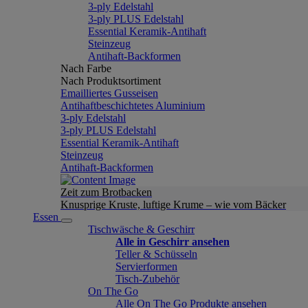
3-ply Edelstahl
3-ply PLUS Edelstahl
Essential Keramik-Antihaft
Steinzeug
Antihaft-Backformen
Nach Farbe
Nach Produktsortiment
Emailliertes Gusseisen
Antihaftbeschichtetes Aluminium
3-ply Edelstahl
3-ply PLUS Edelstahl
Essential Keramik-Antihaft
Steinzeug
Antihaft-Backformen
Zeit zum Brotbacken
Knusprige Kruste, luftige Krume – wie vom Bäcker
Essen
Tischwäsche & Geschirr
Alle in Geschirr ansehen
Teller & Schüsseln
Servierformen
Tisch-Zubehör
On The Go
Alle On The Go Produkte ansehen