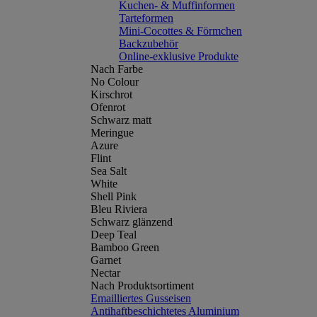
Kuchen- & Muffinformen
Tarteformen
Mini-Cocottes & Förmchen
Backzubehör
Online-exklusive Produkte
Nach Farbe
No Colour
Kirschrot
Ofenrot
Schwarz matt
Meringue
Azure
Flint
Sea Salt
White
Shell Pink
Bleu Riviera
Schwarz glänzend
Deep Teal
Bamboo Green
Garnet
Nectar
Nach Produktsortiment
Emailliertes Gusseisen
Antihaftbeschichtetes Aluminium