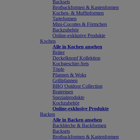
Backsets
Brotbackformen & Kastenformen
Kuchen- & Muffinformen
Tarteformen
Mini-Cocottes & Förmchen
Backzubehör
Online-exklusive Produkte
Kochen
Alle in Kochen ansehen
Bräter
Deckelknopf Kollektion
Kochgeschirr-Sets
Töpfe
Pfannen & Woks
Grillpfannen
BBQ Outdoor Collection
Bratreinen
Spezialprodukte
Kochzubehör
Online-exklusive Produkte
Backen
Alle in Backen ansehen
Backbleche & Backformen
Backsets
Brotbackformen & Kastenformen