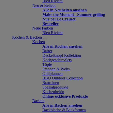
Bleu Riviera
Neu & Beliebt
Alle in Neuheiten ansehen
Make the Moment - Summer grilling
Nur bei Le Creuset
Bestseller
Neue Farben
Bleu Riviera
Kochen & Backen
Kochen
Alle in Kochen ansehen
Bräter
Deckelknopf Kollektion
Kochgeschirr-Sets
Töpfe
Pfannen & Woks
Grillpfannen
BBQ Outdoor Collection
Bratreinen
Spezialprodukte
Kochzubehör
Online-exklusive Produkte
Backen
Alle in Backen ansehen
Backbleche & Backformen