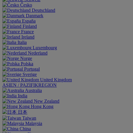
Česko
Deutschland
Danmark
España
Finland
France
Ireland
Italia
Luxembourg
Nederland
Norge
Polska
Portugal
Sverige
United Kingdom
ASIEN / PAZIFIKREGION
Australia
India
New Zealand
Hong Kong
日本
Taiwan
Malaysia
China