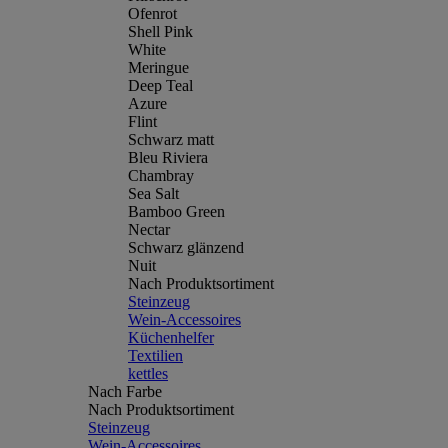
Ofenrot
Shell Pink
White
Meringue
Deep Teal
Azure
Flint
Schwarz matt
Bleu Riviera
Chambray
Sea Salt
Bamboo Green
Nectar
Schwarz glänzend
Nuit
Nach Produktsortiment
Steinzeug
Wein-Accessoires
Küchenhelfer
Textilien
kettles
Nach Farbe
Nach Produktsortiment
Steinzeug
Wein-Accessoires