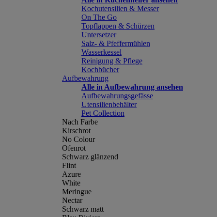
Kochutensilien & Messer
On The Go
Topflappen & Schürzen
Untersetzer
Salz- & Pfeffermühlen
Wasserkessel
Reinigung & Pflege
Kochbücher
Aufbewahrung
Alle in Aufbewahrung ansehen
Aufbewahrungsgefässe
Utensilienbehälter
Pet Collection
Nach Farbe
Kirschrot
No Colour
Ofenrot
Schwarz glänzend
Flint
Azure
White
Meringue
Nectar
Schwarz matt