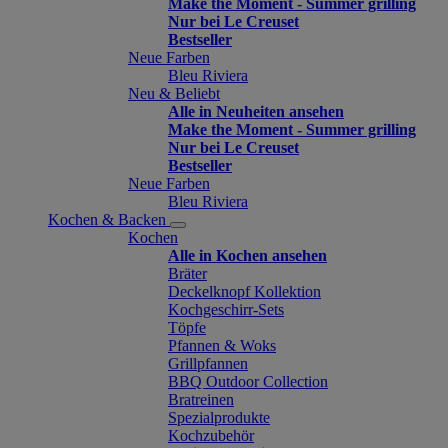
Make the Moment - Summer grilling
Nur bei Le Creuset
Bestseller
Neue Farben
Bleu Riviera
Neu & Beliebt
Alle in Neuheiten ansehen
Make the Moment - Summer grilling
Nur bei Le Creuset
Bestseller
Neue Farben
Bleu Riviera
Kochen & Backen
Kochen
Alle in Kochen ansehen
Bräter
Deckelknopf Kollektion
Kochgeschirr-Sets
Töpfe
Pfannen & Woks
Grillpfannen
BBQ Outdoor Collection
Bratreinen
Spezialprodukte
Kochzubehör