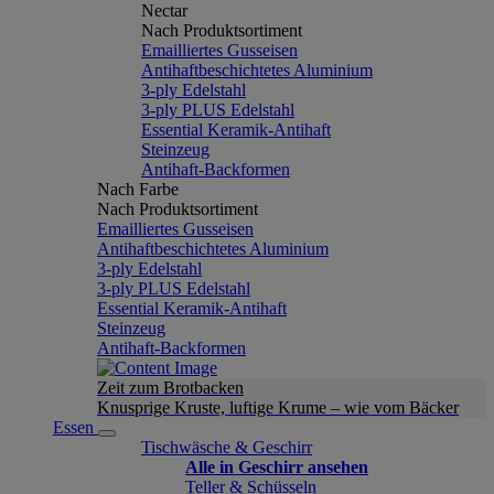
Nectar
Nach Produktsortiment
Emailliertes Gusseisen
Antihaftbeschichtetes Aluminium
3-ply Edelstahl
3-ply PLUS Edelstahl
Essential Keramik-Antihaft
Steinzeug
Antihaft-Backformen
Nach Farbe
Nach Produktsortiment
Emailliertes Gusseisen
Antihaftbeschichtetes Aluminium
3-ply Edelstahl
3-ply PLUS Edelstahl
Essential Keramik-Antihaft
Steinzeug
Antihaft-Backformen
Zeit zum Brotbacken
Knusprige Kruste, luftige Krume – wie vom Bäcker
Essen
Tischwäsche & Geschirr
Alle in Geschirr ansehen
Teller & Schüsseln