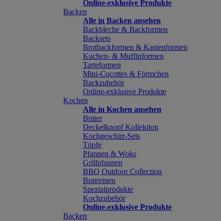
Online-exklusive Produkte
Backen
Alle in Backen ansehen
Backbleche & Backformen
Backsets
Brotbackformen & Kastenformen
Kuchen- & Muffinformen
Tarteformen
Mini-Cocottes & Förmchen
Backzubehör
Online-exklusive Produkte
Kochen
Alle in Kochen ansehen
Bräter
Deckelknopf Kollektion
Kochgeschirr-Sets
Töpfe
Pfannen & Woks
Grillpfannen
BBQ Outdoor Collection
Bratreinen
Spezialprodukte
Kochzubehör
Online-exklusive Produkte
Backen