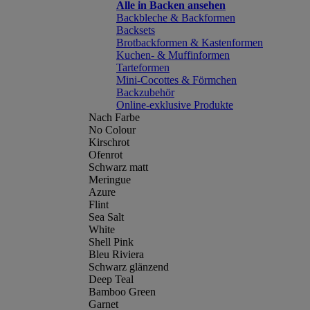
Alle in Backen ansehen
Backbleche & Backformen
Backsets
Brotbackformen & Kastenformen
Kuchen- & Muffinformen
Tarteformen
Mini-Cocottes & Förmchen
Backzubehör
Online-exklusive Produkte
Nach Farbe
No Colour
Kirschrot
Ofenrot
Schwarz matt
Meringue
Azure
Flint
Sea Salt
White
Shell Pink
Bleu Riviera
Schwarz glänzend
Deep Teal
Bamboo Green
Garnet