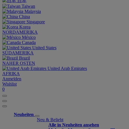
日本
Taiwan
Malaysia
China
Singapore
Korea
NORDAMERIKA
México
Canada
United States
SÜDAMERIKA
Brazil
NAHER OSTEN
United Arab Emirates
AFRIKA
Anmelden
Wishlist
0
Neuheiten
Neu & Beliebt
Alle in Neuheiten ansehen