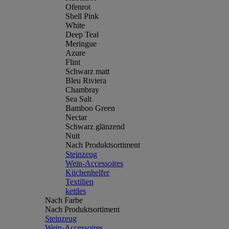
Ofenrot
Shell Pink
White
Deep Teal
Meringue
Azure
Flint
Schwarz matt
Bleu Riviera
Chambray
Sea Salt
Bamboo Green
Nectar
Schwarz glänzend
Nuit
Nach Produktsortiment
Steinzeug
Wein-Accessoires
Küchenhelfer
Textilien
kettles
Nach Farbe
Nach Produktsortiment
Steinzeug
Wein-Accessoires