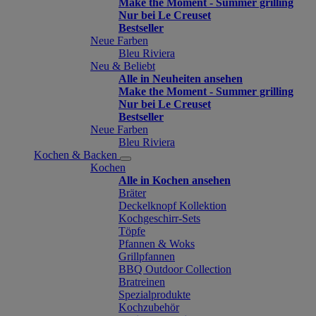
Make the Moment - Summer grilling
Nur bei Le Creuset
Bestseller
Neue Farben
Bleu Riviera
Neu & Beliebt
Alle in Neuheiten ansehen
Make the Moment - Summer grilling
Nur bei Le Creuset
Bestseller
Neue Farben
Bleu Riviera
Kochen & Backen
Kochen
Alle in Kochen ansehen
Bräter
Deckelknopf Kollektion
Kochgeschirr-Sets
Töpfe
Pfannen & Woks
Grillpfannen
BBQ Outdoor Collection
Bratreinen
Spezialprodukte
Kochzubehör