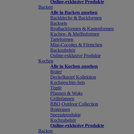
Online-exklusive Produkte
Backen
Alle in Backen ansehen
Backbleche & Backformen
Backsets
Brotbackformen & Kastenformen
Kuchen- & Muffinformen
Tarteformen
Mini-Cocottes & Förmchen
Backzubehör
Online-exklusive Produkte
Kochen
Alle in Kochen ansehen
Bräter
Deckelknopf Kollektion
Kochgeschirr-Sets
Töpfe
Pfannen & Woks
Grillpfannen
BBQ Outdoor Collection
Bratreinen
Spezialprodukte
Kochzubehör
Online-exklusive Produkte
Backen