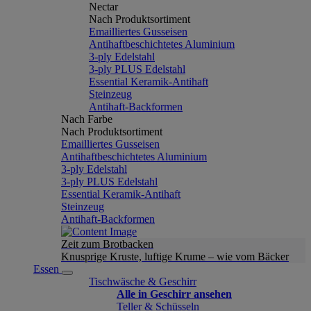
Nectar
Nach Produktsortiment
Emailliertes Gusseisen
Antihaftbeschichtetes Aluminium
3-ply Edelstahl
3-ply PLUS Edelstahl
Essential Keramik-Antihaft
Steinzeug
Antihaft-Backformen
Nach Farbe
Nach Produktsortiment
Emailliertes Gusseisen
Antihaftbeschichtetes Aluminium
3-ply Edelstahl
3-ply PLUS Edelstahl
Essential Keramik-Antihaft
Steinzeug
Antihaft-Backformen
Zeit zum Brotbacken
Knusprige Kruste, luftige Krume – wie vom Bäcker
Essen
Tischwäsche & Geschirr
Alle in Geschirr ansehen
Teller & Schüsseln