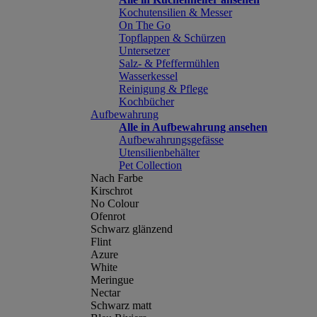
Kochutensilien & Messer
On The Go
Topflappen & Schürzen
Untersetzer
Salz- & Pfeffermühlen
Wasserkessel
Reinigung & Pflege
Kochbücher
Aufbewahrung
Alle in Aufbewahrung ansehen
Aufbewahrungsgefässe
Utensilienbehälter
Pet Collection
Nach Farbe
Kirschrot
No Colour
Ofenrot
Schwarz glänzend
Flint
Azure
White
Meringue
Nectar
Schwarz matt