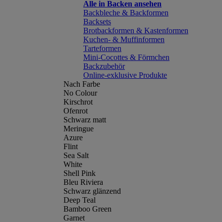
Alle in Backen ansehen
Backbleche & Backformen
Backsets
Brotbackformen & Kastenformen
Kuchen- & Muffinformen
Tarteformen
Mini-Cocottes & Förmchen
Backzubehör
Online-exklusive Produkte
Nach Farbe
No Colour
Kirschrot
Ofenrot
Schwarz matt
Meringue
Azure
Flint
Sea Salt
White
Shell Pink
Bleu Riviera
Schwarz glänzend
Deep Teal
Bamboo Green
Garnet