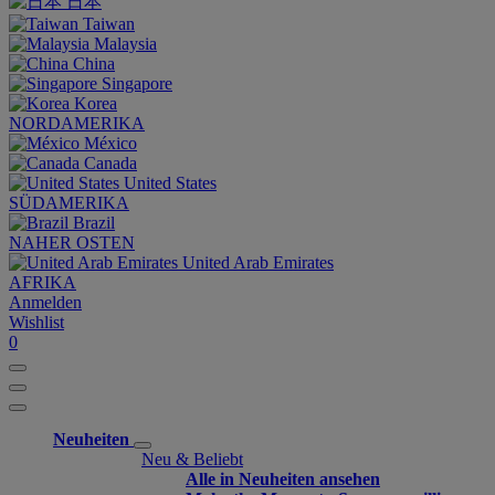
日本
Taiwan
Malaysia
China
Singapore
Korea
NORDAMERIKA
México
Canada
United States
SÜDAMERIKA
Brazil
NAHER OSTEN
United Arab Emirates
AFRIKA
Anmelden
Wishlist
0
Neuheiten
Neu & Beliebt
Alle in Neuheiten ansehen