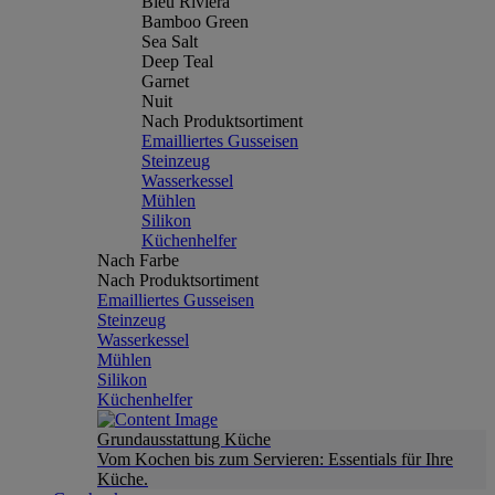
Bleu Riviera
Bamboo Green
Sea Salt
Deep Teal
Garnet
Nuit
Nach Produktsortiment
Emailliertes Gusseisen
Steinzeug
Wasserkessel
Mühlen
Silikon
Küchenhelfer
Nach Farbe
Nach Produktsortiment
Emailliertes Gusseisen
Steinzeug
Wasserkessel
Mühlen
Silikon
Küchenhelfer
Grundausstattung Küche
Vom Kochen bis zum Servieren: Essentials für Ihre
Küche.