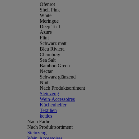
Ofenrot
Shell Pink
White
Meringue
Deep Teal
Azure
Flint
Schwarz matt
Bleu Riviera
Chambray
Sea Salt
Bamboo Green
Nectar
Schwarz glänzend
Nuit
Nach Produktsortiment
Steinzeug
Wein-Accessoires
Küchenhelfer
Textilien
kettles
Nach Farbe
Nach Produktsortiment
Steinzeug
Wein-Accessoires