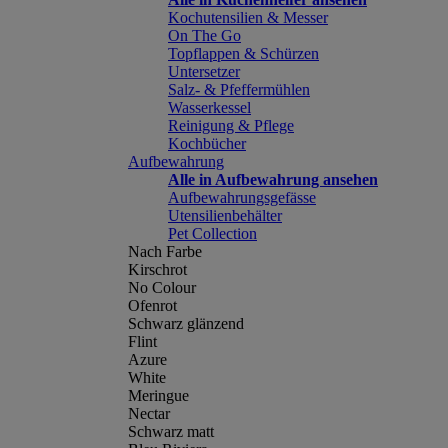
Kochutensilien & Messer
On The Go
Topflappen & Schürzen
Untersetzer
Salz- & Pfeffermühlen
Wasserkessel
Reinigung & Pflege
Kochbücher
Aufbewahrung
Alle in Aufbewahrung ansehen
Aufbewahrungsgefässe
Utensilienbehälter
Pet Collection
Nach Farbe
Kirschrot
No Colour
Ofenrot
Schwarz glänzend
Flint
Azure
White
Meringue
Nectar
Schwarz matt