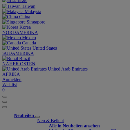
日本
Taiwan
Malaysia
China
Singapore
Korea
NORDAMERIKA
México
Canada
United States
SÜDAMERIKA
Brazil
NAHER OSTEN
United Arab Emirates
AFRIKA
Anmelden
Wishlist
0
Neuheiten
Neu & Beliebt
Alle in Neuheiten ansehen