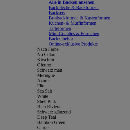
Alle in Backen ansehen
Backbleche & Backformen
Backsets
Brotbackformen & Kastenformen
Kuchen- & Muffinformen
Tarteformen
Mini-Cocottes & Förmchen
Backzubehör
Online-exklusive Produkte
Nach Farbe
No Colour
Kirschrot
Ofenrot
Schwarz matt
Meringue
Azure
Flint
Sea Salt
White
Shell Pink
Bleu Riviera
Schwarz glänzend
Deep Teal
Bamboo Green
Garnet