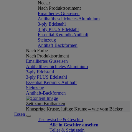
Nectar
Nach Produktsortiment
Emailliertes Gusseisen
Antihaftbeschichtetes Aluminium
3-ply Edelstahl
3-ply PLUS Edelstahl
Essential Keramik-Antihaft
Steinzeug
Antihaft-Backformen
Nach Farbe
Nach Produktsortiment
Emailliertes Gusseisen
Antihaftbeschichtetes Aluminium
3-ply Edelstahl
3-ply PLUS Edelstahl
Essential Keramik-Antihaft
Steinzeug
Antihaft-Backformen
Zeit zum Brotbacken
Knusprige Kruste, luftige Krume – wie vom Bäcker
Essen
Tischwäsche & Geschirr
Alle in Geschirr ansehen
Teller & Schüsseln