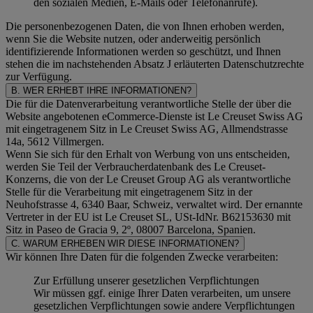
den sozialen Medien, E-Mails oder Telefonanrufe).
Die personenbezogenen Daten, die von Ihnen erhoben werden,
wenn Sie die Website nutzen, oder anderweitig persönlich
identifizierende Informationen werden so geschützt, und Ihnen
stehen die im nachstehenden
Absatz J
erläuterten Datenschutzrechte
zur Verfügung.
B. WER ERHEBT IHRE INFORMATIONEN?
Die für die Datenverarbeitung verantwortliche Stelle der über die
Website angebotenen eCommerce-Dienste ist Le Creuset Swiss AG
mit eingetragenem Sitz in Le Creuset Swiss AG, Allmendstrasse
14a, 5612 Villmergen.
Wenn Sie sich für den Erhalt von Werbung von uns entscheiden,
werden Sie Teil der Verbraucherdatenbank des Le Creuset-
Konzerns, die von der Le Creuset Group AG als verantwortliche
Stelle für die Verarbeitung mit eingetragenem Sitz in der
Neuhofstrasse 4, 6340 Baar, Schweiz, verwaltet wird. Der ernannte
Vertreter in der EU ist Le Creuset SL, USt-IdNr. B62153630 mit
Sitz in Paseo de Gracia 9, 2º, 08007 Barcelona, Spanien.
C. WARUM ERHEBEN WIR DIESE INFORMATIONEN?
Wir können Ihre Daten für die folgenden Zwecke verarbeiten:
Zur Erfüllung unserer gesetzlichen Verpflichtungen
Wir müssen ggf. einige Ihrer Daten verarbeiten, um unsere
gesetzlichen Verpflichtungen sowie andere Verpflichtungen