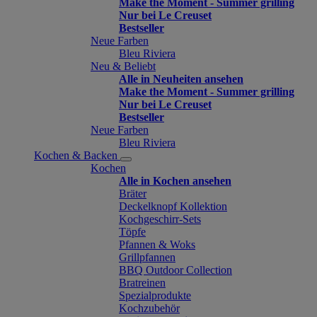
Make the Moment - Summer grilling
Nur bei Le Creuset
Bestseller
Neue Farben
Bleu Riviera
Neu & Beliebt
Alle in Neuheiten ansehen
Make the Moment - Summer grilling
Nur bei Le Creuset
Bestseller
Neue Farben
Bleu Riviera
Kochen & Backen
Kochen
Alle in Kochen ansehen
Bräter
Deckelknopf Kollektion
Kochgeschirr-Sets
Töpfe
Pfannen & Woks
Grillpfannen
BBQ Outdoor Collection
Bratreinen
Spezialprodukte
Kochzubehör