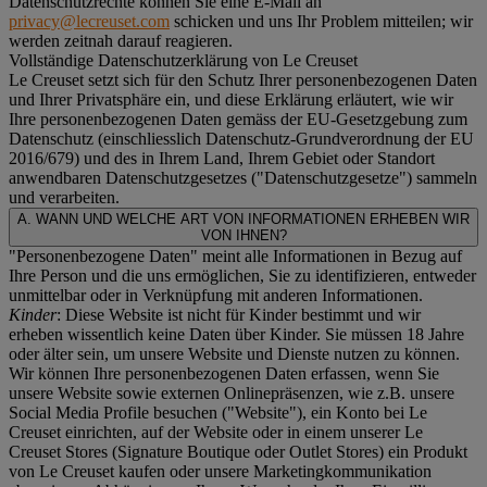
Datenschutzrechte können Sie eine E-Mail an
privacy@lecreuset.com
schicken und uns Ihr Problem mitteilen; wir
werden zeitnah darauf reagieren.
Vollständige Datenschutzerklärung von Le Creuset
Le Creuset setzt sich für den Schutz Ihrer personenbezogenen Daten
und Ihrer Privatsphäre ein, und diese Erklärung erläutert, wie wir
Ihre personenbezogenen Daten gemäss der EU-Gesetzgebung zum
Datenschutz (einschliesslich Datenschutz-Grundverordnung der EU
2016/679) und des in Ihrem Land, Ihrem Gebiet oder Standort
anwendbaren Datenschutzgesetzes ("
Datenschutzgesetze
") sammeln
und verarbeiten.
A. WANN UND WELCHE ART VON INFORMATIONEN ERHEBEN WIR
VON IHNEN?
"Personenbezogene Daten" meint alle Informationen in Bezug auf
Ihre Person und die uns ermöglichen, Sie zu identifizieren, entweder
unmittelbar oder in Verknüpfung mit anderen Informationen.
Kinder
: Diese Website ist nicht für Kinder bestimmt und wir
erheben wissentlich keine Daten über Kinder. Sie müssen 18 Jahre
oder älter sein, um unsere Website und Dienste nutzen zu können.
Wir können Ihre personenbezogenen Daten erfassen, wenn Sie
unsere Website sowie externen Onlinepräsenzen, wie z.B. unsere
Social Media Profile besuchen ("
Website
"), ein Konto bei Le
Creuset einrichten, auf der Website oder in einem unserer Le
Creuset Stores (Signature Boutique oder Outlet Stores) ein Produkt
von Le Creuset kaufen oder unsere Marketingkommunikation