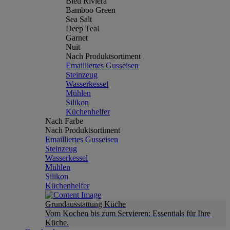
Bleu Riviera
Bamboo Green
Sea Salt
Deep Teal
Garnet
Nuit
Nach Produktsortiment
Emailliertes Gusseisen
Steinzeug
Wasserkessel
Mühlen
Silikon
Küchenhelfer
Nach Farbe
Nach Produktsortiment
Emailliertes Gusseisen
Steinzeug
Wasserkessel
Mühlen
Silikon
Küchenhelfer
Grundausstattung Küche
Vom Kochen bis zum Servieren: Essentials für Ihre
Küche.