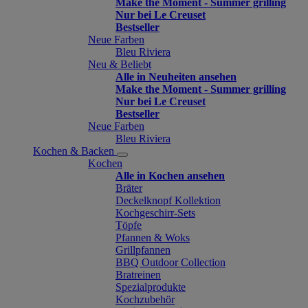
Make the Moment - Summer grilling
Nur bei Le Creuset
Bestseller
Neue Farben
Bleu Riviera
Neu & Beliebt
Alle in Neuheiten ansehen
Make the Moment - Summer grilling
Nur bei Le Creuset
Bestseller
Neue Farben
Bleu Riviera
Kochen & Backen
Kochen
Alle in Kochen ansehen
Bräter
Deckelknopf Kollektion
Kochgeschirr-Sets
Töpfe
Pfannen & Woks
Grillpfannen
BBQ Outdoor Collection
Bratreinen
Spezialprodukte
Kochzubehör