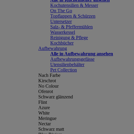
Kochutensilien & Messer
On The Go
Topflappen & Schürzen
Untersetzer
Salz- & Pfeffermühlen
Wasserkessel
Reinigung & Pflege
Kochbücher
Aufbewahrung
Alle in Aufbewahrung ansehen
Aufbewahrungsgefässe
Utensilienbehälter
Pet Collection
Nach Farbe
Kirschrot
No Colour
Ofenrot
Schwarz glänzend
Flint
Azure
White
Meringue
Nectar
Schwarz matt