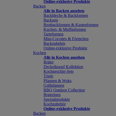
Online-exklusive Produkte
Backen
Alle in Backen ansehen
Backbleche & Backformen
Backsets
Brotbackformen & Kastenformen
Kuchen- & Muffinformen
Tarteformen
Mini-Cocottes & Förmchen
Backzubehör
Online-exklusive Produkte
Kochen
Alle in Kochen ansehen
Bräter
Deckelknopf Kollektion
Kochgeschirr-Sets
Töpfe
Pfannen & Woks
Grillpfannen
BBQ Outdoor Collection
Bratreinen
Spezialprodukte
Kochzubehör
Online-exklusive Produkte
Backen