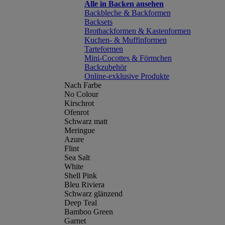
Alle in Backen ansehen
Backbleche & Backformen
Backsets
Brotbackformen & Kastenformen
Kuchen- & Muffinformen
Tarteformen
Mini-Cocottes & Förmchen
Backzubehör
Online-exklusive Produkte
Nach Farbe
No Colour
Kirschrot
Ofenrot
Schwarz matt
Meringue
Azure
Flint
Sea Salt
White
Shell Pink
Bleu Riviera
Schwarz glänzend
Deep Teal
Bamboo Green
Garnet