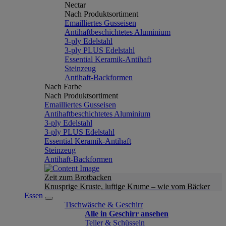
Nectar
Nach Produktsortiment
Emailliertes Gusseisen
Antihaftbeschichtetes Aluminium
3-ply Edelstahl
3-ply PLUS Edelstahl
Essential Keramik-Antihaft
Steinzeug
Antihaft-Backformen
Nach Farbe
Nach Produktsortiment
Emailliertes Gusseisen
Antihaftbeschichtetes Aluminium
3-ply Edelstahl
3-ply PLUS Edelstahl
Essential Keramik-Antihaft
Steinzeug
Antihaft-Backformen
Zeit zum Brotbacken
Knusprige Kruste, luftige Krume – wie vom Bäcker
Essen
Tischwäsche & Geschirr
Alle in Geschirr ansehen
Teller & Schüsseln