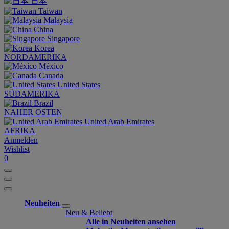
日本
Taiwan
Malaysia
China
Singapore
Korea
NORDAMERIKA
México
Canada
United States
SÜDAMERIKA
Brazil
NAHER OSTEN
United Arab Emirates
AFRIKA
Anmelden
Wishlist
0
Neuheiten
Neu & Beliebt
Alle in Neuheiten ansehen