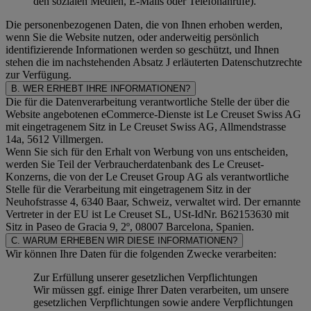
den sozialen Medien, E-Mails oder Telefonanrufe).
Die personenbezogenen Daten, die von Ihnen erhoben werden,
wenn Sie die Website nutzen, oder anderweitig persönlich
identifizierende Informationen werden so geschützt, und Ihnen
stehen die im nachstehenden
Absatz J
erläuterten Datenschutzrechte
zur Verfügung.
B. WER ERHEBT IHRE INFORMATIONEN?
Die für die Datenverarbeitung verantwortliche Stelle der über die
Website angebotenen eCommerce-Dienste ist Le Creuset Swiss AG
mit eingetragenem Sitz in Le Creuset Swiss AG, Allmendstrasse
14a, 5612 Villmergen.
Wenn Sie sich für den Erhalt von Werbung von uns entscheiden,
werden Sie Teil der Verbraucherdatenbank des Le Creuset-
Konzerns, die von der Le Creuset Group AG als verantwortliche
Stelle für die Verarbeitung mit eingetragenem Sitz in der
Neuhofstrasse 4, 6340 Baar, Schweiz, verwaltet wird. Der ernannte
Vertreter in der EU ist Le Creuset SL, USt-IdNr. B62153630 mit
Sitz in Paseo de Gracia 9, 2º, 08007 Barcelona, Spanien.
C. WARUM ERHEBEN WIR DIESE INFORMATIONEN?
Wir können Ihre Daten für die folgenden Zwecke verarbeiten:
Zur Erfüllung unserer gesetzlichen Verpflichtungen
Wir müssen ggf. einige Ihrer Daten verarbeiten, um unsere
gesetzlichen Verpflichtungen sowie andere Verpflichtungen