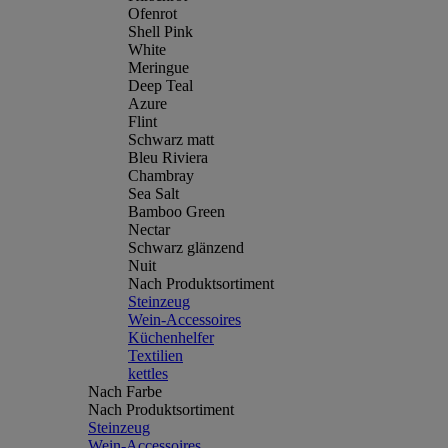
Ofenrot
Shell Pink
White
Meringue
Deep Teal
Azure
Flint
Schwarz matt
Bleu Riviera
Chambray
Sea Salt
Bamboo Green
Nectar
Schwarz glänzend
Nuit
Nach Produktsortiment
Steinzeug
Wein-Accessoires
Küchenhelfer
Textilien
kettles
Nach Farbe
Nach Produktsortiment
Steinzeug
Wein-Accessoires