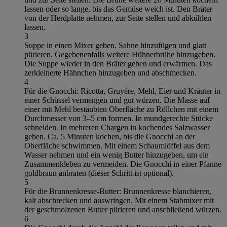
lassen oder so lange, bis das Gemüse weich ist. Den Bräter
von der Herdplatte nehmen, zur Seite stellen und abkühlen
lassen.
3
Suppe in einen Mixer geben. Sahne hinzufügen und glatt
pürieren. Gegebenenfalls weitere Hühnerbrühe hinzugeben.
Die Suppe wieder in den Bräter geben und erwärmen. Das
zerkleinerte Hähnchen hinzugeben und abschmecken.
4
Für die Gnocchi: Ricotta, Gruyère, Mehl, Eier und Kräuter in
einer Schüssel vermengen und gut würzen. Die Masse auf
einer mit Mehl bestäubten Oberfläche zu Röllchen mit einem
Durchmesser von 3–5 cm formen. In mundgerechte Stücke
schneiden. In mehreren Chargen in kochendes Salzwasser
geben. Ca. 5 Minuten kochen, bis die Gnocchi an der
Oberfläche schwimmen. Mit einem Schaumlöffel aus dem
Wasser nehmen und ein wenig Butter hinzugeben, um ein
Zusammenkleben zu vermeiden. Die Gnocchi in einer Pfanne
goldbraun anbraten (dieser Schritt ist optional).
5
Für die Brunnenkresse-Butter: Brunnenkresse blanchieren,
kalt abschrecken und auswringen. Mit einem Stabmixer mit
der geschmolzenen Butter pürieren und anschließend würzen.
6