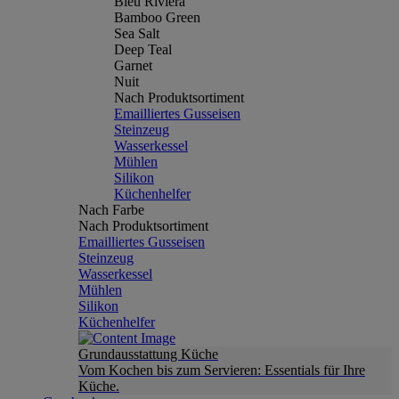
Bleu Riviera
Bamboo Green
Sea Salt
Deep Teal
Garnet
Nuit
Nach Produktsortiment
Emailliertes Gusseisen
Steinzeug
Wasserkessel
Mühlen
Silikon
Küchenhelfer
Nach Farbe
Nach Produktsortiment
Emailliertes Gusseisen
Steinzeug
Wasserkessel
Mühlen
Silikon
Küchenhelfer
Grundausstattung Küche
Vom Kochen bis zum Servieren: Essentials für Ihre
Küche.