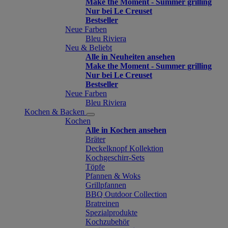
Make the Moment - Summer grilling
Nur bei Le Creuset
Bestseller
Neue Farben
Bleu Riviera
Neu & Beliebt
Alle in Neuheiten ansehen
Make the Moment - Summer grilling
Nur bei Le Creuset
Bestseller
Neue Farben
Bleu Riviera
Kochen & Backen
Kochen
Alle in Kochen ansehen
Bräter
Deckelknopf Kollektion
Kochgeschirr-Sets
Töpfe
Pfannen & Woks
Grillpfannen
BBQ Outdoor Collection
Bratreinen
Spezialprodukte
Kochzubehör