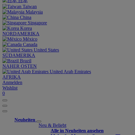
日本
Taiwan
Malaysia
China
Singapore
Korea
NORDAMERIKA
México
Canada
United States
SÜDAMERIKA
Brazil
NAHER OSTEN
United Arab Emirates
AFRIKA
Anmelden
Wishlist
0
Neuheiten
Neu & Beliebt
Alle in Neuheiten ansehen