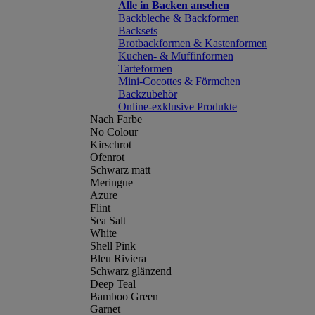
Alle in Backen ansehen
Backbleche & Backformen
Backsets
Brotbackformen & Kastenformen
Kuchen- & Muffinformen
Tarteformen
Mini-Cocottes & Förmchen
Backzubehör
Online-exklusive Produkte
Nach Farbe
No Colour
Kirschrot
Ofenrot
Schwarz matt
Meringue
Azure
Flint
Sea Salt
White
Shell Pink
Bleu Riviera
Schwarz glänzend
Deep Teal
Bamboo Green
Garnet