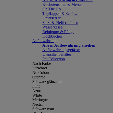
Kochutensilien & Messer
On The Go
Topflappen & Schürzen
Untersetzer
Salz- & Pfeffermühlen
Wasserkessel
Reinigung & Pflege
Kochbücher
Aufbewahrung
Alle in Aufbewahrung ansehen
Aufbewahrungsgefässe
Utensilienbehälter
Pet Collection
Nach Farbe
Kirschrot
No Colour
Ofenrot
Schwarz glänzend
Flint
Azure
White
Meringue
Nectar
Schwarz matt