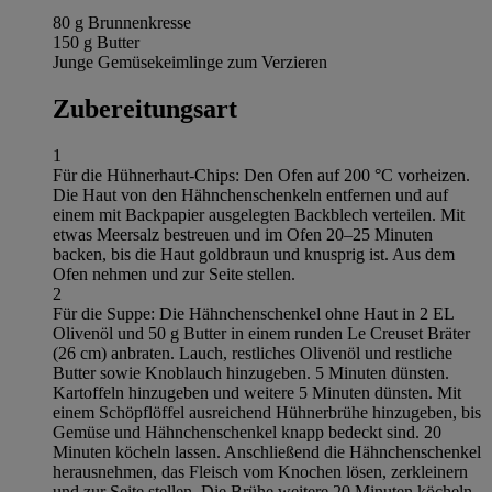
80 g Brunnenkresse
150 g Butter
Junge Gemüsekeimlinge zum Verzieren
Zubereitungsart
1
Für die Hühnerhaut-Chips: Den Ofen auf 200 °C vorheizen.
Die Haut von den Hähnchenschenkeln entfernen und auf
einem mit Backpapier ausgelegten Backblech verteilen. Mit
etwas Meersalz bestreuen und im Ofen 20–25 Minuten
backen, bis die Haut goldbraun und knusprig ist. Aus dem
Ofen nehmen und zur Seite stellen.
2
Für die Suppe: Die Hähnchenschenkel ohne Haut in 2 EL
Olivenöl und 50 g Butter in einem runden Le Creuset Bräter
(26 cm) anbraten. Lauch, restliches Olivenöl und restliche
Butter sowie Knoblauch hinzugeben. 5 Minuten dünsten.
Kartoffeln hinzugeben und weitere 5 Minuten dünsten. Mit
einem Schöpflöffel ausreichend Hühnerbrühe hinzugeben, bis
Gemüse und Hähnchenschenkel knapp bedeckt sind. 20
Minuten köcheln lassen. Anschließend die Hähnchenschenkel
herausnehmen, das Fleisch vom Knochen lösen, zerkleinern
und zur Seite stellen. Die Brühe weitere 20 Minuten köcheln