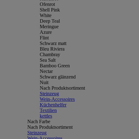
Ofenrot
Shell Pink
White
Deep Teal
Meringue
Azure
Flint
Schwarz matt
Bleu Riviera
Chambray
Sea Salt
Bamboo Green
Nectar
Schwarz glänzend
Nuit
Nach Produktsortiment
Steinzeug
Wein-Accessoires
Küchenhelfer
Textilien
kettles
Nach Farbe
Nach Produktsortiment
Steinzeug
Wein-Accessoires