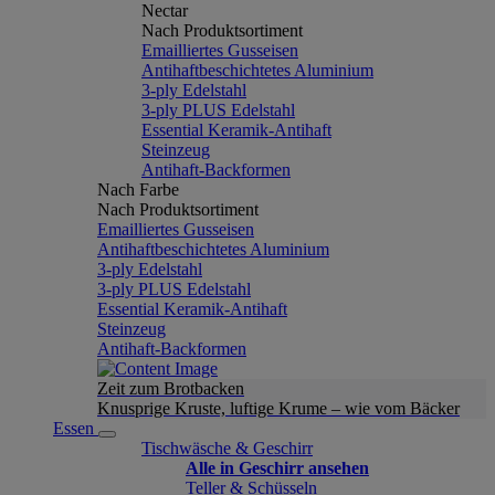
Nectar
Nach Produktsortiment
Emailliertes Gusseisen
Antihaftbeschichtetes Aluminium
3-ply Edelstahl
3-ply PLUS Edelstahl
Essential Keramik-Antihaft
Steinzeug
Antihaft-Backformen
Nach Farbe
Nach Produktsortiment
Emailliertes Gusseisen
Antihaftbeschichtetes Aluminium
3-ply Edelstahl
3-ply PLUS Edelstahl
Essential Keramik-Antihaft
Steinzeug
Antihaft-Backformen
Zeit zum Brotbacken
Knusprige Kruste, luftige Krume – wie vom Bäcker
Essen
Tischwäsche & Geschirr
Alle in Geschirr ansehen
Teller & Schüsseln