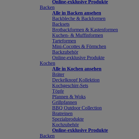
Online-exklusive Produkte
Backen
Alle in Backen ansehen
Backbleche & Backformen
Backsets
Brotbackformen & Kastenformen
Kuchen- & Muffinformen
Tarteformen
Mini-Cocottes & Förmchen
Backzubehör
Online-exklusive Produkte
Kochen
Alle in Kochen ansehen
Bräter
Deckelknopf Kollektion
Kochgeschirr-Sets
Töpfe
Pfannen & Woks
Grillpfannen
BBQ Outdoor Collection
Bratreinen
Spezialprodukte
Kochzubehör
Online-exklusive Produkte
Backen