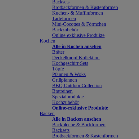
Backsets
Brotbackformen & Kastenformen
Kuchen- & Muffinformen
Tarteformen
Mini-Cocottes & Förmchen
Backzubehör
Online-exklusive Produkte
Kochen
Alle in Kochen ansehen
Bräter
Deckelknopf Kollektion
Kochgeschirr-Sets
Töpfe
Pfannen & Woks
Grillpfannen
BBQ Outdoor Collection
Bratreinen
Spezialprodukte
Kochzubehör
Online-exklusive Produkte
Backen
Alle in Backen ansehen
Backbleche & Backformen
Backsets
Brotbackformen & Kastenformen