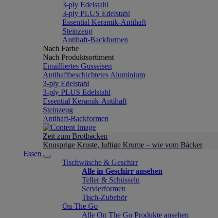
3-ply Edelstahl
3-ply PLUS Edelstahl
Essential Keramik-Antihaft
Steinzeug
Antihaft-Backformen
Nach Farbe
Nach Produktsortiment
Emailliertes Gusseisen
Antihaftbeschichtetes Aluminium
3-ply Edelstahl
3-ply PLUS Edelstahl
Essential Keramik-Antihaft
Steinzeug
Antihaft-Backformen
Zeit zum Brotbacken
Knusprige Kruste, luftige Krume – wie vom Bäcker
Essen
Tischwäsche & Geschirr
Alle in Geschirr ansehen
Teller & Schüsseln
Servierformen
Tisch-Zubehör
On The Go
Alle On The Go Produkte ansehen