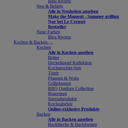
Bleu Riviera
Neu & Beliebt
Alle in Neuheiten ansehen
Make the Moment - Summer grilling
Nur bei Le Creuset
Bestseller
Neue Farben
Bleu Riviera
Kochen & Backen
Kochen
Alle in Kochen ansehen
Bräter
Deckelknopf Kollektion
Kochgeschirr-Sets
Töpfe
Pfannen & Woks
Grillpfannen
BBQ Outdoor Collection
Bratreinen
Spezialprodukte
Kochzubehör
Online-exklusive Produkte
Backen
Alle in Backen ansehen
Backbleche & Backformen