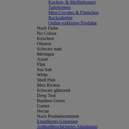
Kuchen- & Muffinformen
Tarteformen
Mini-Cocottes & Förmchen
Backzubehör
Online-exklusive Produkte
Nach Farbe
No Colour
Kirschrot
Ofenrot
Schwarz matt
Meringue
Azure
Flint
Sea Salt
White
Shell Pink
Bleu Riviera
Schwarz glänzend
Deep Teal
Bamboo Green
Garnet
Nectar
Nach Produktsortiment
Emailliertes Gusseisen
Antihaftbeschichtetes Aluminium