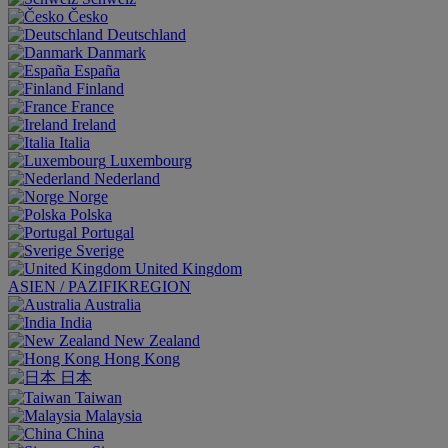
Česko
Deutschland
Danmark
España
Finland
France
Ireland
Italia
Luxembourg
Nederland
Norge
Polska
Portugal
Sverige
United Kingdom
ASIEN / PAZIFIKREGION
Australia
India
New Zealand
Hong Kong
日本
Taiwan
Malaysia
China