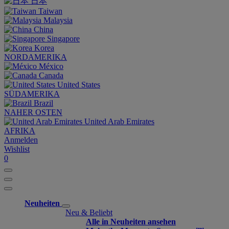
日本
Taiwan
Malaysia
China
Singapore
Korea
NORDAMERIKA
México
Canada
United States
SÜDAMERIKA
Brazil
NAHER OSTEN
United Arab Emirates
AFRIKA
Anmelden
Wishlist
0
Neuheiten
Neu & Beliebt
Alle in Neuheiten ansehen