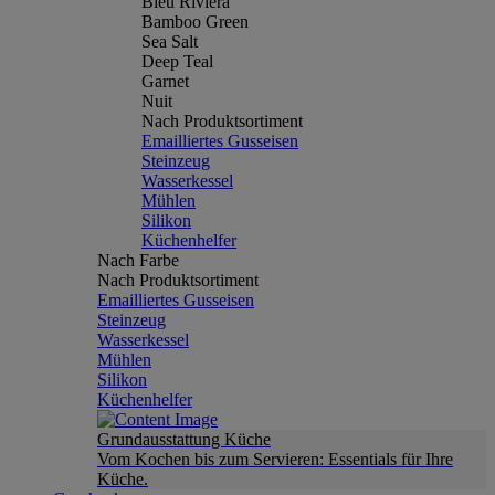
Bleu Riviera
Bamboo Green
Sea Salt
Deep Teal
Garnet
Nuit
Nach Produktsortiment
Emailliertes Gusseisen
Steinzeug
Wasserkessel
Mühlen
Silikon
Küchenhelfer
Nach Farbe
Nach Produktsortiment
Emailliertes Gusseisen
Steinzeug
Wasserkessel
Mühlen
Silikon
Küchenhelfer
Grundausstattung Küche
Vom Kochen bis zum Servieren: Essentials für Ihre
Küche.