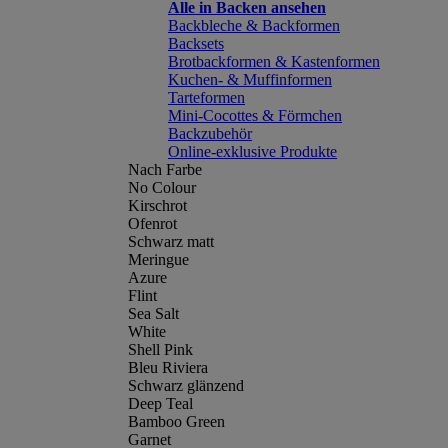
Alle in Backen ansehen
Backbleche & Backformen
Backsets
Brotbackformen & Kastenformen
Kuchen- & Muffinformen
Tarteformen
Mini-Cocottes & Förmchen
Backzubehör
Online-exklusive Produkte
Nach Farbe
No Colour
Kirschrot
Ofenrot
Schwarz matt
Meringue
Azure
Flint
Sea Salt
White
Shell Pink
Bleu Riviera
Schwarz glänzend
Deep Teal
Bamboo Green
Garnet