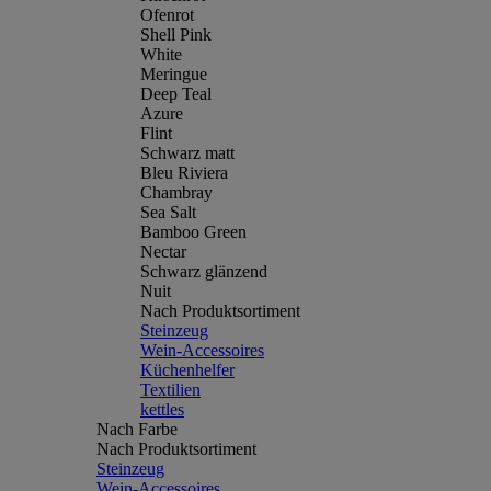
Ofenrot
Shell Pink
White
Meringue
Deep Teal
Azure
Flint
Schwarz matt
Bleu Riviera
Chambray
Sea Salt
Bamboo Green
Nectar
Schwarz glänzend
Nuit
Nach Produktsortiment
Steinzeug
Wein-Accessoires
Küchenhelfer
Textilien
kettles
Nach Farbe
Nach Produktsortiment
Steinzeug
Wein-Accessoires