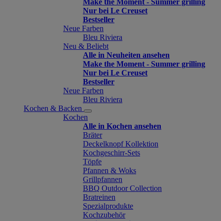
Make the Moment - Summer grilling
Nur bei Le Creuset
Bestseller
Neue Farben
Bleu Riviera
Neu & Beliebt
Alle in Neuheiten ansehen
Make the Moment - Summer grilling
Nur bei Le Creuset
Bestseller
Neue Farben
Bleu Riviera
Kochen & Backen
Kochen
Alle in Kochen ansehen
Bräter
Deckelknopf Kollektion
Kochgeschirr-Sets
Töpfe
Pfannen & Woks
Grillpfannen
BBQ Outdoor Collection
Bratreinen
Spezialprodukte
Kochzubehör