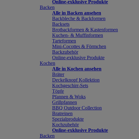
Online-exklusive Produkte
Backen
Alle in Backen ansehen
Backbleche & Backformen
Backsets
Brotbackformen & Kastenformen
Kuchen- & Muffinformen
Tarteformen
Mini-Cocottes & Förmchen
Backzubehör
Online-exklusive Produkte
Kochen
Alle in Kochen ansehen
Bräter
Deckelknopf Kollektion
Kochgeschirr-Sets
Töpfe
Pfannen & Woks
Grillpfannen
BBQ Outdoor Collection
Bratreinen
Spezialprodukte
Kochzubehör
Online-exklusive Produkte
Backen