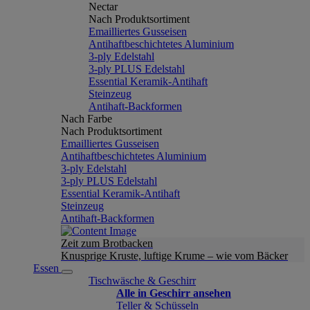
Nectar
Nach Produktsortiment
Emailliertes Gusseisen
Antihaftbeschichtetes Aluminium
3-ply Edelstahl
3-ply PLUS Edelstahl
Essential Keramik-Antihaft
Steinzeug
Antihaft-Backformen
Nach Farbe
Nach Produktsortiment
Emailliertes Gusseisen
Antihaftbeschichtetes Aluminium
3-ply Edelstahl
3-ply PLUS Edelstahl
Essential Keramik-Antihaft
Steinzeug
Antihaft-Backformen
Zeit zum Brotbacken
Knusprige Kruste, luftige Krume – wie vom Bäcker
Essen
Tischwäsche & Geschirr
Alle in Geschirr ansehen
Teller & Schüsseln