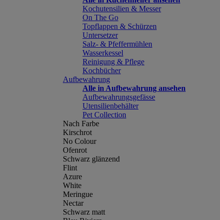
Kochutensilien & Messer
On The Go
Topflappen & Schürzen
Untersetzer
Salz- & Pfeffermühlen
Wasserkessel
Reinigung & Pflege
Kochbücher
Aufbewahrung
Alle in Aufbewahrung ansehen
Aufbewahrungsgefässe
Utensilienbehälter
Pet Collection
Nach Farbe
Kirschrot
No Colour
Ofenrot
Schwarz glänzend
Flint
Azure
White
Meringue
Nectar
Schwarz matt