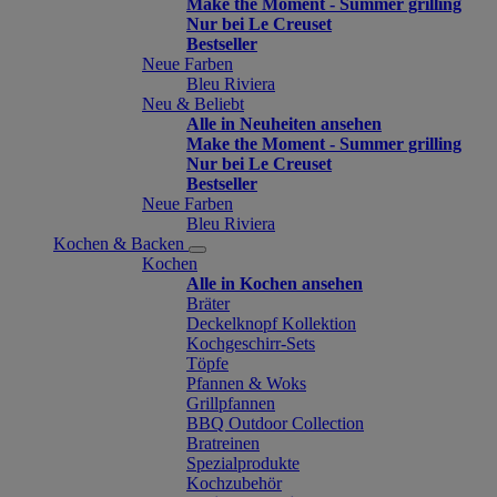
Make the Moment - Summer grilling
Nur bei Le Creuset
Bestseller
Neue Farben
Bleu Riviera
Neu & Beliebt
Alle in Neuheiten ansehen
Make the Moment - Summer grilling
Nur bei Le Creuset
Bestseller
Neue Farben
Bleu Riviera
Kochen & Backen
Kochen
Alle in Kochen ansehen
Bräter
Deckelknopf Kollektion
Kochgeschirr-Sets
Töpfe
Pfannen & Woks
Grillpfannen
BBQ Outdoor Collection
Bratreinen
Spezialprodukte
Kochzubehör