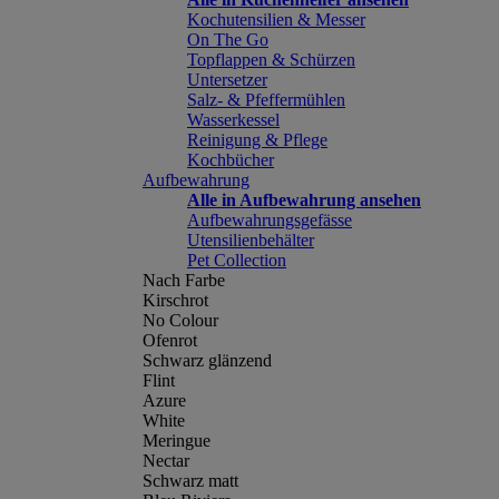
Kochutensilien & Messer
On The Go
Topflappen & Schürzen
Untersetzer
Salz- & Pfeffermühlen
Wasserkessel
Reinigung & Pflege
Kochbücher
Aufbewahrung
Alle in Aufbewahrung ansehen
Aufbewahrungsgefässe
Utensilienbehälter
Pet Collection
Nach Farbe
Kirschrot
No Colour
Ofenrot
Schwarz glänzend
Flint
Azure
White
Meringue
Nectar
Schwarz matt