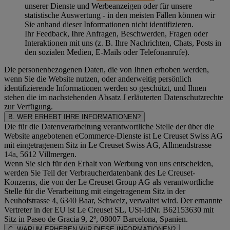
unserer Dienste und Werbeanzeigen oder für unsere
statistische Auswertung - in den meisten Fällen können wir
Sie anhand dieser Informationen nicht identifizieren.
Ihr Feedback, Ihre Anfragen, Beschwerden, Fragen oder
Interaktionen mit uns (z. B. Ihre Nachrichten, Chats, Posts in
den sozialen Medien, E-Mails oder Telefonanrufe).
Die personenbezogenen Daten, die von Ihnen erhoben werden,
wenn Sie die Website nutzen, oder anderweitig persönlich
identifizierende Informationen werden so geschützt, und Ihnen
stehen die im nachstehenden
Absatz J
erläuterten Datenschutzrechte
zur Verfügung.
B. WER ERHEBT IHRE INFORMATIONEN?
Die für die Datenverarbeitung verantwortliche Stelle der über die
Website angebotenen eCommerce-Dienste ist Le Creuset Swiss AG
mit eingetragenem Sitz in Le Creuset Swiss AG, Allmendstrasse
14a, 5612 Villmergen.
Wenn Sie sich für den Erhalt von Werbung von uns entscheiden,
werden Sie Teil der Verbraucherdatenbank des Le Creuset-
Konzerns, die von der Le Creuset Group AG als verantwortliche
Stelle für die Verarbeitung mit eingetragenem Sitz in der
Neuhofstrasse 4, 6340 Baar, Schweiz, verwaltet wird. Der ernannte
Vertreter in der EU ist Le Creuset SL, USt-IdNr. B62153630 mit
Sitz in Paseo de Gracia 9, 2º, 08007 Barcelona, Spanien.
C. WARUM ERHEBEN WIR DIESE INFORMATIONEN?