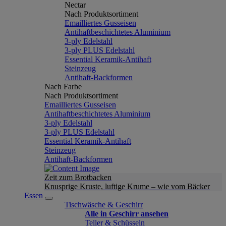
Nectar
Nach Produktsortiment
Emailliertes Gusseisen
Antihaftbeschichtetes Aluminium
3-ply Edelstahl
3-ply PLUS Edelstahl
Essential Keramik-Antihaft
Steinzeug
Antihaft-Backformen
Nach Farbe
Nach Produktsortiment
Emailliertes Gusseisen
Antihaftbeschichtetes Aluminium
3-ply Edelstahl
3-ply PLUS Edelstahl
Essential Keramik-Antihaft
Steinzeug
Antihaft-Backformen
Zeit zum Brotbacken
Knusprige Kruste, luftige Krume – wie vom Bäcker
Essen
Tischwäsche & Geschirr
Alle in Geschirr ansehen
Teller & Schüsseln