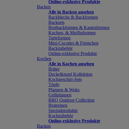
Online-exklusive Produkte
Backen
Alle in Backen ansehen
Backbleche & Backformen
Backsets
Brotbackformen & Kastenformen
Kuchen- & Muffinformen
Tarteformen
Mini-Cocottes & Förmchen
Backzubehör
Online-exklusive Produkte
Kochen
Alle in Kochen ansehen
Bräter
Deckelknopf Kollektion
Kochgeschirr-Sets
Töpfe
Pfannen & Woks
Grillpfannen
BBQ Outdoor Collection
Bratreinen
Spezialprodukte
Kochzubehör
Online-exklusive Produkte
Backen