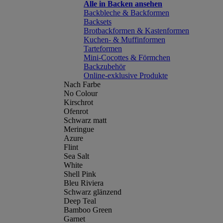
Alle in Backen ansehen
Backbleche & Backformen
Backsets
Brotbackformen & Kastenformen
Kuchen- & Muffinformen
Tarteformen
Mini-Cocottes & Förmchen
Backzubehör
Online-exklusive Produkte
Nach Farbe
No Colour
Kirschrot
Ofenrot
Schwarz matt
Meringue
Azure
Flint
Sea Salt
White
Shell Pink
Bleu Riviera
Schwarz glänzend
Deep Teal
Bamboo Green
Garnet