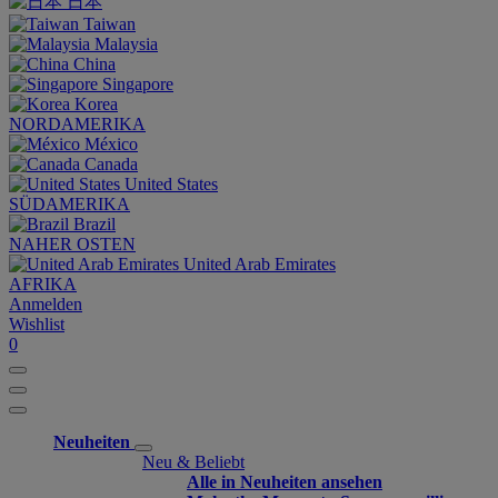
日本
Taiwan
Malaysia
China
Singapore
Korea
NORDAMERIKA
México
Canada
United States
SÜDAMERIKA
Brazil
NAHER OSTEN
United Arab Emirates
AFRIKA
Anmelden
Wishlist
0
Neuheiten
Neu & Beliebt
Alle in Neuheiten ansehen