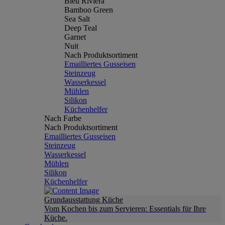
Bleu Riviera
Bamboo Green
Sea Salt
Deep Teal
Garnet
Nuit
Nach Produktsortiment
Emailliertes Gusseisen
Steinzeug
Wasserkessel
Mühlen
Silikon
Küchenhelfer
Nach Farbe
Nach Produktsortiment
Emailliertes Gusseisen
Steinzeug
Wasserkessel
Mühlen
Silikon
Küchenhelfer
Grundausstattung Küche
Vom Kochen bis zum Servieren: Essentials für Ihre
Küche.