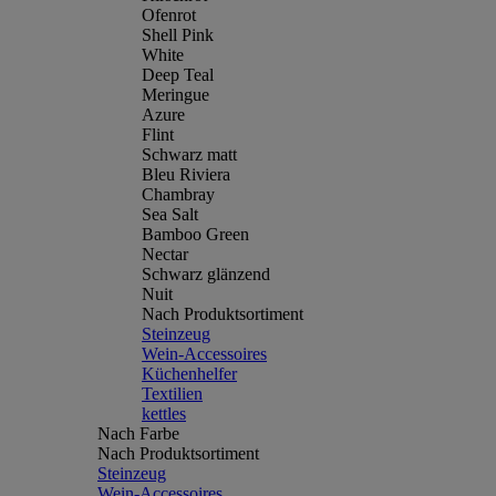
Ofenrot
Shell Pink
White
Deep Teal
Meringue
Azure
Flint
Schwarz matt
Bleu Riviera
Chambray
Sea Salt
Bamboo Green
Nectar
Schwarz glänzend
Nuit
Nach Produktsortiment
Steinzeug
Wein-Accessoires
Küchenhelfer
Textilien
kettles
Nach Farbe
Nach Produktsortiment
Steinzeug
Wein-Accessoires