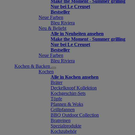
Make the Moment - Summer grilling
Nur bei Le Creuset
Bestseller
Neue Farben
Bleu Riviera
Neu & Beliebt
Alle in Neuheiten ansehen
Make the Moment - Summer grilling
Nur bei Le Creuset
Bestseller
Neue Farben
Bleu Riviera
Kochen & Backen
Kochen
Alle in Kochen ansehen
Bräter
Deckelknopf Kollektion
Kochgeschirr-Sets
Töpfe
Pfannen & Woks
Grillpfannen
BBQ Outdoor Collection
Bratreinen
Spezialprodukte
Kochzubehör