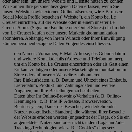
oder älter sein, um unsere Website und Dienste nutzen zu können.
Wir können Ihre personenbezogenen Daten erfassen, wenn Sie
unsere Website sowie externen Onlinepräsenzen, wie z.B. unsere
Social Media Profile besuchen ("
Website
"), ein Konto bei Le
Creuset einrichten, auf der Website oder in einem unserer Le
Creuset Stores (Signature Boutique oder Outlet Stores) ein Produkt
von Le Creuset kaufen oder unsere Marketingkommunikation
abonnieren. Abhängig von Ihrem Wunsch oder Ihrer Einwilligung
können personenbezogene Daten Folgendes einschliessen:
den Namen, Vornamen, E-Mail-Adresse, das Geburtsdatum
und weitere Kontaktdetails (Adresse und Telefonnummer),
um ein Konto bei Le Creuset einzurichten oder als Gast einen
Einkauf zu tätigen oder unsere Marketingkommunikation im
Store oder auf unserer Webseite zu abonnieren;
Ihre Einkaufsdaten, z. B. Datum und Uhrzeit eines Einkaufs,
Lieferdatum, Produkt- und Zahlungsdaten und weitere
Angaben, um Ihre Bestellungen zu bearbeiten;
Daten über Ihr Online-Browsing-Verhalten (z. B. Online-
Kennungen - z. B. Ihre IP-Adresse, Browserversion,
Betriebssystem, Dauer des Besuches, wiederkehrender
Nutzer, geografischer Standort), die während Ihrer Besuche
der Website erhoben werden (ungeachtet der Frage, ob Sie ein
angemeldeter Nutzer sind oder nicht), indem Logs und/oder
Tracking-Technologien wie z. B. "Cookies" eingesetzt