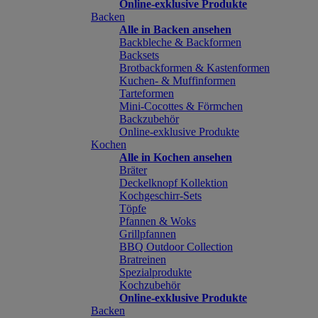
Online-exklusive Produkte
Backen
Alle in Backen ansehen
Backbleche & Backformen
Backsets
Brotbackformen & Kastenformen
Kuchen- & Muffinformen
Tarteformen
Mini-Cocottes & Förmchen
Backzubehör
Online-exklusive Produkte
Kochen
Alle in Kochen ansehen
Bräter
Deckelknopf Kollektion
Kochgeschirr-Sets
Töpfe
Pfannen & Woks
Grillpfannen
BBQ Outdoor Collection
Bratreinen
Spezialprodukte
Kochzubehör
Online-exklusive Produkte
Backen