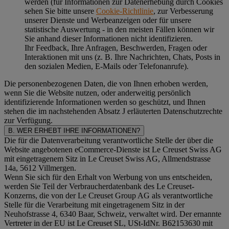
werden (für Informationen zur Datenerhebung durch Cookies
sehen Sie bitte unsere
Cookie-Richtlinie
, zur Verbesserung
unserer Dienste und Werbeanzeigen oder für unsere
statistische Auswertung - in den meisten Fällen können wir
Sie anhand dieser Informationen nicht identifizieren.
Ihr Feedback, Ihre Anfragen, Beschwerden, Fragen oder
Interaktionen mit uns (z. B. Ihre Nachrichten, Chats, Posts in
den sozialen Medien, E-Mails oder Telefonanrufe).
Die personenbezogenen Daten, die von Ihnen erhoben werden,
wenn Sie die Website nutzen, oder anderweitig persönlich
identifizierende Informationen werden so geschützt, und Ihnen
stehen die im nachstehenden
Absatz J
erläuterten Datenschutzrechte
zur Verfügung.
B. WER ERHEBT IHRE INFORMATIONEN?
Die für die Datenverarbeitung verantwortliche Stelle der über die
Website angebotenen eCommerce-Dienste ist Le Creuset Swiss AG
mit eingetragenem Sitz in Le Creuset Swiss AG, Allmendstrasse
14a, 5612 Villmergen.
Wenn Sie sich für den Erhalt von Werbung von uns entscheiden,
werden Sie Teil der Verbraucherdatenbank des Le Creuset-
Konzerns, die von der Le Creuset Group AG als verantwortliche
Stelle für die Verarbeitung mit eingetragenem Sitz in der
Neuhofstrasse 4, 6340 Baar, Schweiz, verwaltet wird. Der ernannte
Vertreter in der EU ist Le Creuset SL, USt-IdNr. B62153630 mit