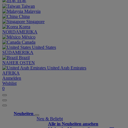
日本
Taiwan
Malaysia
China
Singapore
Korea
NORDAMERIKA
México
Canada
United States
SÜDAMERIKA
Brazil
NAHER OSTEN
United Arab Emirates
AFRIKA
Anmelden
Wishlist
0
Neuheiten
Neu & Beliebt
Alle in Neuheiten ansehen