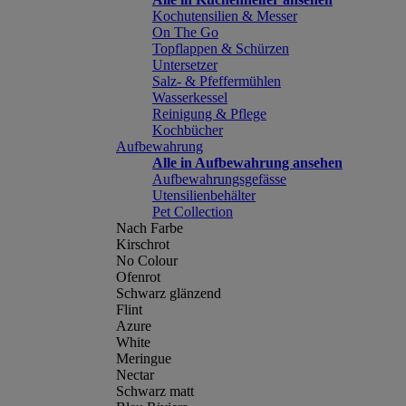
Kochutensilien & Messer
On The Go
Topflappen & Schürzen
Untersetzer
Salz- & Pfeffermühlen
Wasserkessel
Reinigung & Pflege
Kochbücher
Aufbewahrung
Alle in Aufbewahrung ansehen
Aufbewahrungsgefässe
Utensilienbehälter
Pet Collection
Nach Farbe
Kirschrot
No Colour
Ofenrot
Schwarz glänzend
Flint
Azure
White
Meringue
Nectar
Schwarz matt