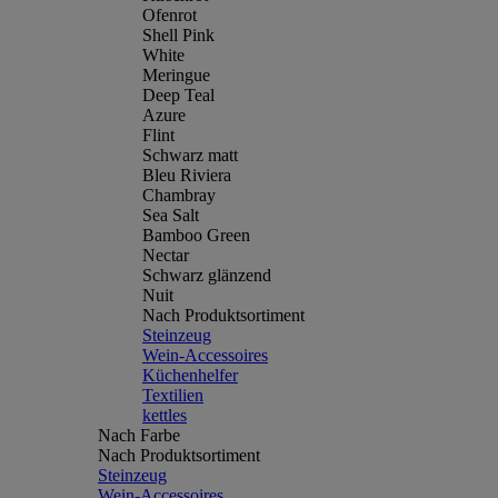
Ofenrot
Shell Pink
White
Meringue
Deep Teal
Azure
Flint
Schwarz matt
Bleu Riviera
Chambray
Sea Salt
Bamboo Green
Nectar
Schwarz glänzend
Nuit
Nach Produktsortiment
Steinzeug
Wein-Accessoires
Küchenhelfer
Textilien
kettles
Nach Farbe
Nach Produktsortiment
Steinzeug
Wein-Accessoires