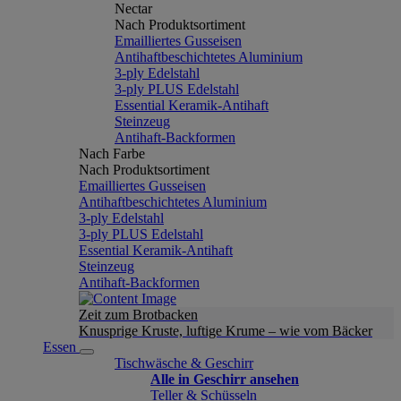
Nectar
Nach Produktsortiment
Emailliertes Gusseisen
Antihaftbeschichtetes Aluminium
3-ply Edelstahl
3-ply PLUS Edelstahl
Essential Keramik-Antihaft
Steinzeug
Antihaft-Backformen
Nach Farbe
Nach Produktsortiment
Emailliertes Gusseisen
Antihaftbeschichtetes Aluminium
3-ply Edelstahl
3-ply PLUS Edelstahl
Essential Keramik-Antihaft
Steinzeug
Antihaft-Backformen
Zeit zum Brotbacken
Knusprige Kruste, luftige Krume – wie vom Bäcker
Essen
Tischwäsche & Geschirr
Alle in Geschirr ansehen
Teller & Schüsseln