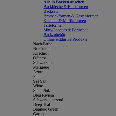
Alle in Backen ansehen
Backbleche & Backformen
Backsets
Brotbackformen & Kastenformen
Kuchen- & Muffinformen
Tarteformen
Mini-Cocottes & Förmchen
Backzubehör
Online-exklusive Produkte
Nach Farbe
No Colour
Kirschrot
Ofenrot
Schwarz matt
Meringue
Azure
Flint
Sea Salt
White
Shell Pink
Bleu Riviera
Schwarz glänzend
Deep Teal
Bamboo Green
Garnet