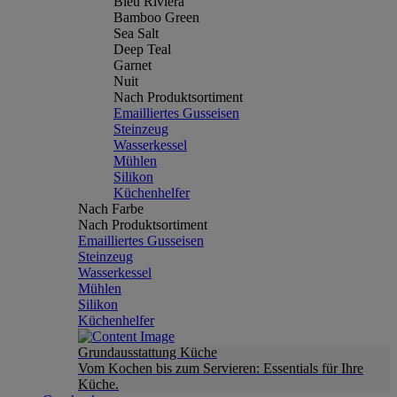
Bleu Riviera
Bamboo Green
Sea Salt
Deep Teal
Garnet
Nuit
Nach Produktsortiment
Emailliertes Gusseisen
Steinzeug
Wasserkessel
Mühlen
Silikon
Küchenhelfer
Nach Farbe
Nach Produktsortiment
Emailliertes Gusseisen
Steinzeug
Wasserkessel
Mühlen
Silikon
Küchenhelfer
Grundausstattung Küche
Vom Kochen bis zum Servieren: Essentials für Ihre
Küche.