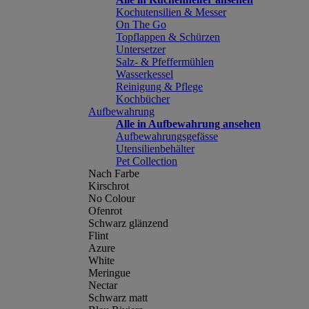
Kochutensilien & Messer
On The Go
Topflappen & Schürzen
Untersetzer
Salz- & Pfeffermühlen
Wasserkessel
Reinigung & Pflege
Kochbücher
Aufbewahrung
Alle in Aufbewahrung ansehen
Aufbewahrungsgefässe
Utensilienbehälter
Pet Collection
Nach Farbe
Kirschrot
No Colour
Ofenrot
Schwarz glänzend
Flint
Azure
White
Meringue
Nectar
Schwarz matt