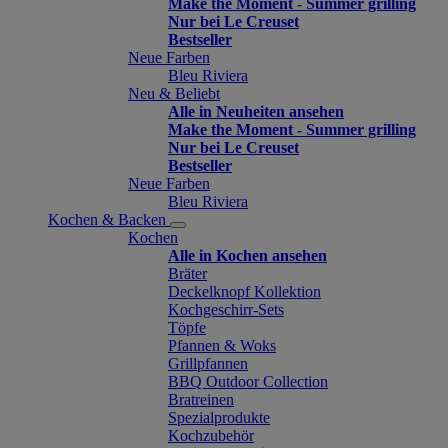
Make the Moment - Summer grilling
Nur bei Le Creuset
Bestseller
Neue Farben
Bleu Riviera
Neu & Beliebt
Alle in Neuheiten ansehen
Make the Moment - Summer grilling
Nur bei Le Creuset
Bestseller
Neue Farben
Bleu Riviera
Kochen & Backen
Kochen
Alle in Kochen ansehen
Bräter
Deckelknopf Kollektion
Kochgeschirr-Sets
Töpfe
Pfannen & Woks
Grillpfannen
BBQ Outdoor Collection
Bratreinen
Spezialprodukte
Kochzubehör