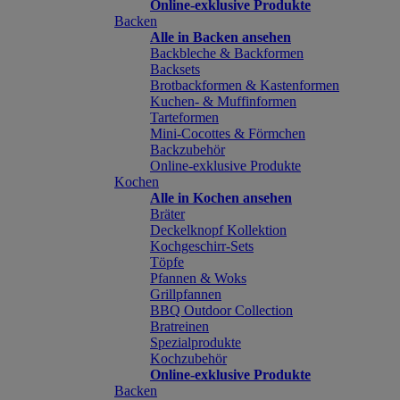
Online-exklusive Produkte
Backen
Alle in Backen ansehen
Backbleche & Backformen
Backsets
Brotbackformen & Kastenformen
Kuchen- & Muffinformen
Tarteformen
Mini-Cocottes & Förmchen
Backzubehör
Online-exklusive Produkte
Kochen
Alle in Kochen ansehen
Bräter
Deckelknopf Kollektion
Kochgeschirr-Sets
Töpfe
Pfannen & Woks
Grillpfannen
BBQ Outdoor Collection
Bratreinen
Spezialprodukte
Kochzubehör
Online-exklusive Produkte
Backen