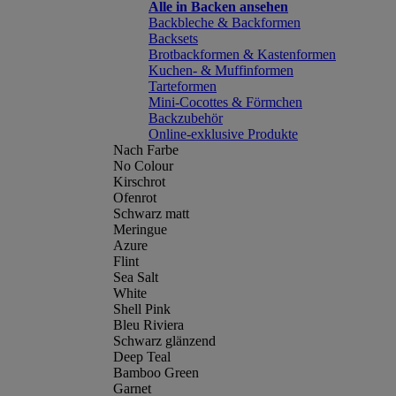
Alle in Backen ansehen
Backbleche & Backformen
Backsets
Brotbackformen & Kastenformen
Kuchen- & Muffinformen
Tarteformen
Mini-Cocottes & Förmchen
Backzubehör
Online-exklusive Produkte
Nach Farbe
No Colour
Kirschrot
Ofenrot
Schwarz matt
Meringue
Azure
Flint
Sea Salt
White
Shell Pink
Bleu Riviera
Schwarz glänzend
Deep Teal
Bamboo Green
Garnet