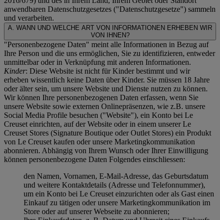
2016/679) und des in Ihrem Land, Ihrem Gebiet oder Standort
anwendbaren Datenschutzgesetzes ("
Datenschutzgesetze
") sammeln
und verarbeiten.
A. WANN UND WELCHE ART VON INFORMATIONEN ERHEBEN WIR
VON IHNEN?
"Personenbezogene Daten" meint alle Informationen in Bezug auf
Ihre Person und die uns ermöglichen, Sie zu identifizieren, entweder
unmittelbar oder in Verknüpfung mit anderen Informationen.
Kinder
: Diese Website ist nicht für Kinder bestimmt und wir
erheben wissentlich keine Daten über Kinder. Sie müssen 18 Jahre
oder älter sein, um unsere Website und Dienste nutzen zu können.
Wir können Ihre personenbezogenen Daten erfassen, wenn Sie
unsere Website sowie externen Onlinepräsenzen, wie z.B. unsere
Social Media Profile besuchen ("
Website
"), ein Konto bei Le
Creuset einrichten, auf der Website oder in einem unserer Le
Creuset Stores (Signature Boutique oder Outlet Stores) ein Produkt
von Le Creuset kaufen oder unsere Marketingkommunikation
abonnieren. Abhängig von Ihrem Wunsch oder Ihrer Einwilligung
können personenbezogene Daten Folgendes einschliessen:
den Namen, Vornamen, E-Mail-Adresse, das Geburtsdatum
und weitere Kontaktdetails (Adresse und Telefonnummer),
um ein Konto bei Le Creuset einzurichten oder als Gast einen
Einkauf zu tätigen oder unsere Marketingkommunikation im
Store oder auf unserer Webseite zu abonnieren;