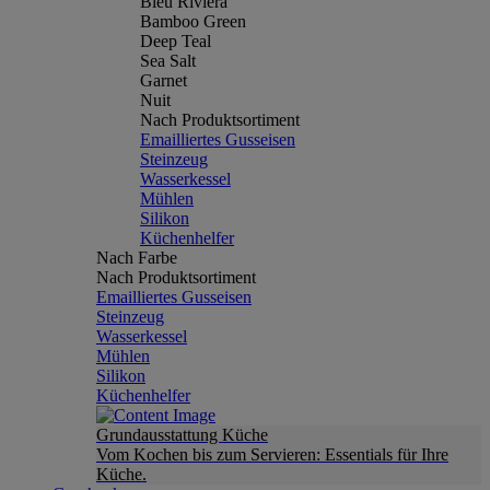
Bleu Riviera
Bamboo Green
Deep Teal
Sea Salt
Garnet
Nuit
Nach Produktsortiment
Emailliertes Gusseisen
Steinzeug
Wasserkessel
Mühlen
Silikon
Küchenhelfer
Nach Farbe
Nach Produktsortiment
Emailliertes Gusseisen
Steinzeug
Wasserkessel
Mühlen
Silikon
Küchenhelfer
Grundausstattung Küche
Vom Kochen bis zum Servieren: Essentials für Ihre
Küche.