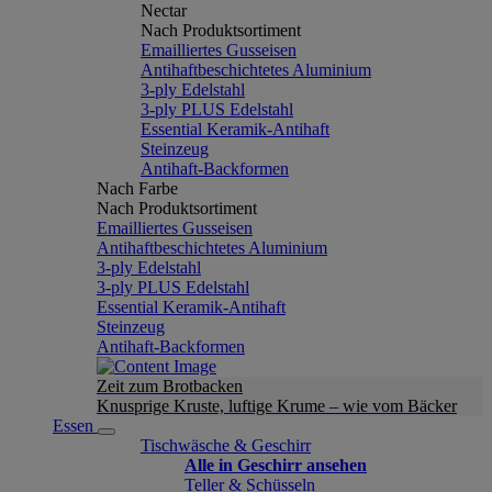
Nectar
Nach Produktsortiment
Emailliertes Gusseisen
Antihaftbeschichtetes Aluminium
3-ply Edelstahl
3-ply PLUS Edelstahl
Essential Keramik-Antihaft
Steinzeug
Antihaft-Backformen
Nach Farbe
Nach Produktsortiment
Emailliertes Gusseisen
Antihaftbeschichtetes Aluminium
3-ply Edelstahl
3-ply PLUS Edelstahl
Essential Keramik-Antihaft
Steinzeug
Antihaft-Backformen
Zeit zum Brotbacken
Knusprige Kruste, luftige Krume – wie vom Bäcker
Essen
Tischwäsche & Geschirr
Alle in Geschirr ansehen
Teller & Schüsseln