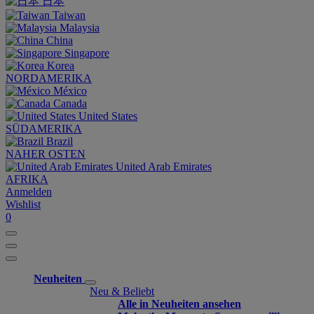
日本
Taiwan
Malaysia
China
Singapore
Korea
NORDAMERIKA
México
Canada
United States
SÜDAMERIKA
Brazil
NAHER OSTEN
United Arab Emirates
AFRIKA
Anmelden
Wishlist
0
Neuheiten
Neu & Beliebt
Alle in Neuheiten ansehen