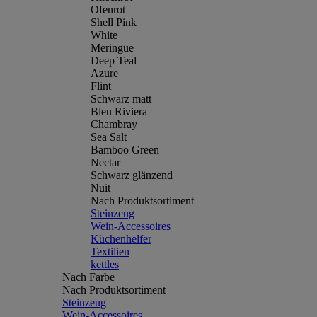
Ofenrot
Shell Pink
White
Meringue
Deep Teal
Azure
Flint
Schwarz matt
Bleu Riviera
Chambray
Sea Salt
Bamboo Green
Nectar
Schwarz glänzend
Nuit
Nach Produktsortiment
Steinzeug
Wein-Accessoires
Küchenhelfer
Textilien
kettles
Nach Farbe
Nach Produktsortiment
Steinzeug
Wein-Accessoires