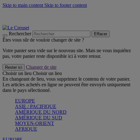
Skip to main content
Skip to footer content
Les incontournables de l’été
Craquez
Poêles: livraison offerte
Livraison en 2 à 4 jours ouvrables
Rechercher
Effacer
Êtes vous sûr de vouloir changer de site ?
Votre panier sera vide sur le nouveau site. Mais ne vous inquiétez
pas, votre panier reste disponible ici à votre retour.
Changer de site
Rester ici
Choisir un lieu
Choisir un lieu
En changeant de lieu, vous supprimez le contenu de votre panier.
Les articles achetés en ligne ne peuvent être envoyés uniquement
dans le pays sélectionné.
EUROPE
ASIE / PACIFIQUE
AMÉRIQUE DU NORD
AMÉRIQUE DU SUD
MOYEN-ORIENT
AFRIQUE
EUROPE