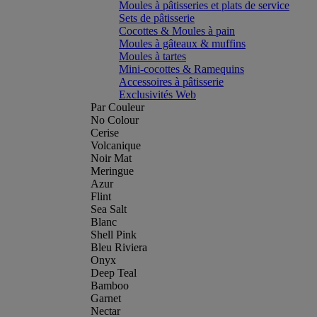
Moules à pâtisseries et plats de service
Sets de pâtisserie
Cocottes & Moules à pain
Moules à gâteaux & muffins
Moules à tartes
Mini-cocottes & Ramequins
Accessoires à pâtisserie
Exclusivités Web
Par Couleur
No Colour
Cerise
Volcanique
Noir Mat
Meringue
Azur
Flint
Sea Salt
Blanc
Shell Pink
Bleu Riviera
Onyx
Deep Teal
Bamboo
Garnet
Nectar