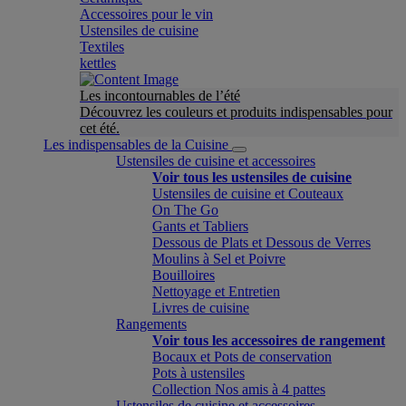
Accessoires pour le vin
Ustensiles de cuisine
Textiles
kettles
Les incontournables de l’été
Découvrez les couleurs et produits indispensables pour
cet été.
Les indispensables de la Cuisine
Ustensiles de cuisine et accessoires
Voir tous les ustensiles de cuisine
Ustensiles de cuisine et Couteaux
On The Go
Gants et Tabliers
Dessous de Plats et Dessous de Verres
Moulins à Sel et Poivre
Bouilloires
Nettoyage et Entretien
Livres de cuisine
Rangements
Voir tous les accessoires de rangement
Bocaux et Pots de conservation
Pots à ustensiles
Collection Nos amis à 4 pattes
Ustensiles de cuisine et accessoires