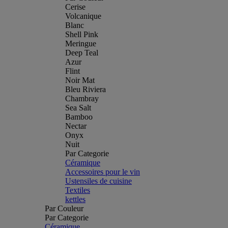
Cerise
Volcanique
Blanc
Shell Pink
Meringue
Deep Teal
Azur
Flint
Noir Mat
Bleu Riviera
Chambray
Sea Salt
Bamboo
Nectar
Onyx
Nuit
Par Categorie
Céramique
Accessoires pour le vin
Ustensiles de cuisine
Textiles
kettles
Par Couleur
Par Categorie
Céramique