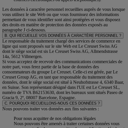
Les données à caractère personnel recueillies auprès de vous lorsque
vous utilisez le site Web ou que vous fournissez des informations
permettant de vous identifier sont ainsi protégées et vous disposez
des droits en matière de protection des données exposés au
paragraphe J
ci-dessous.
B. QUI RECUEILLE VOS DONNÉES À CARACTÈRE PERSONNEL ?
Le responsable du traitement chargé des services de commerce en
ligne qui sont proposés sur le site Web est Le Creuset Swiss AG
dont le siège social est sis Le Creuset Swiss AG, Allmendstrasse
14a, 5612 Villmergen.
Si vous acceptez de recevoir des communications commerciales de
notre part, vous ferez partie de la base de données des
consommateurs du groupe Le Creuset. Celle-ci est gérée, par Le
Creuset Group AG, en tant que responsable du traitement des
données, dont le siège social est situé à Neuhofstrasse 4, 6340 Baar,
en Suisse. Son représentant désigné dans l'UE est Le Creuset SL,
numéro de TVA B62153630, dont les bureaux sont situés Paseo de
Gracia 9, 2º, 08007 Barcelone, Espagne.
C. POURQUOI RECUEILLONS-NOUS CES DONNÉES ?
Nous pouvons traiter vos données aux fins suivantes :
Pour nous acquitter de nos obligations légales
Nous pouvons être amenés à traiter certaines données vous