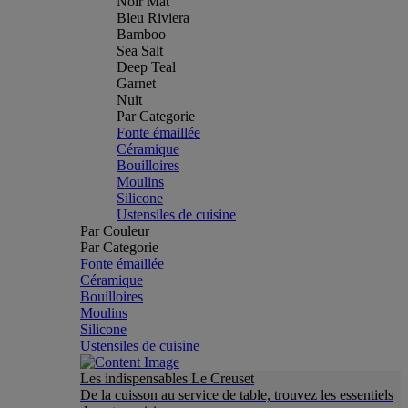
Noir Mat
Bleu Riviera
Bamboo
Sea Salt
Deep Teal
Garnet
Nuit
Par Categorie
Fonte émaillée
Céramique
Bouilloires
Moulins
Silicone
Ustensiles de cuisine
Par Couleur
Par Categorie
Fonte émaillée
Céramique
Bouilloires
Moulins
Silicone
Ustensiles de cuisine
Les indispensables Le Creuset
De la cuisson au service de table, trouvez les essentiels