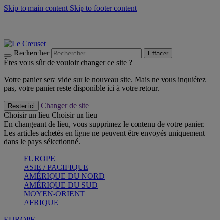
Skip to main content
Skip to footer content
Les incontournables de l’été
Craquez
Poêles: livraison offerte
Livraison en 2 à 4 jours ouvrables
Rechercher
Effacer
Êtes vous sûr de vouloir changer de site ?
Votre panier sera vide sur le nouveau site. Mais ne vous inquiétez
pas, votre panier reste disponible ici à votre retour.
Changer de site
Rester ici
Choisir un lieu
Choisir un lieu
En changeant de lieu, vous supprimez le contenu de votre panier.
Les articles achetés en ligne ne peuvent être envoyés uniquement
dans le pays sélectionné.
EUROPE
ASIE / PACIFIQUE
AMÉRIQUE DU NORD
AMÉRIQUE DU SUD
MOYEN-ORIENT
AFRIQUE
EUROPE