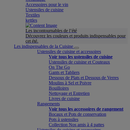
Accessoires pour le vin
Ustensiles de cuisine
Textiles
kettles
Les incontournables de l’été
Découvrez les couleurs et produits indispensables pour
cet été.
Les indispensables de la Cuisine
Ustensiles de cuisine et accessoires
Voir tous les ustensiles de cuisine
Ustensiles de cuisine et Couteaux
On The Go
Gants et Tabliers
Dessous de Plats et Dessous de Verres
Moulins à Sel et Poivre
Bouilloires
Nettoyage et Entretien
Livres de cuisine
Rangements
Voir tous les accessoires de rangement
Bocaux et Pots de conservation
Pots à ustensiles
Collection Nos amis à 4 pattes
Ustensiles de cuisine et accessoires