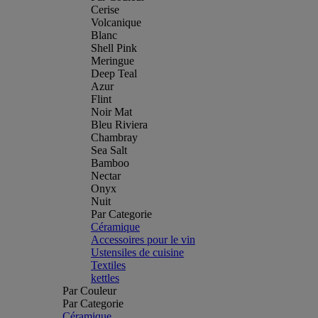
Cerise
Volcanique
Blanc
Shell Pink
Meringue
Deep Teal
Azur
Flint
Noir Mat
Bleu Riviera
Chambray
Sea Salt
Bamboo
Nectar
Onyx
Nuit
Par Categorie
Céramique
Accessoires pour le vin
Ustensiles de cuisine
Textiles
kettles
Par Couleur
Par Categorie
Céramique