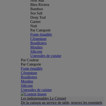
Noir Mat
Bleu Riviera
Bamboo
Sea Salt
Deep Teal
Garnet
Nuit
Par Categorie
Fonte émaillée
Céramique
Bouilloires
Moulins
Silicone
Ustensiles de cuisine
Par Couleur
Par Categorie
Fonte émaillée
Céramique
Bouilloires
Moulins
Silicone
Ustensiles de cuisine
Les indispensables Le Creuset
De la cuisson au service de table, trouvez les essentiels