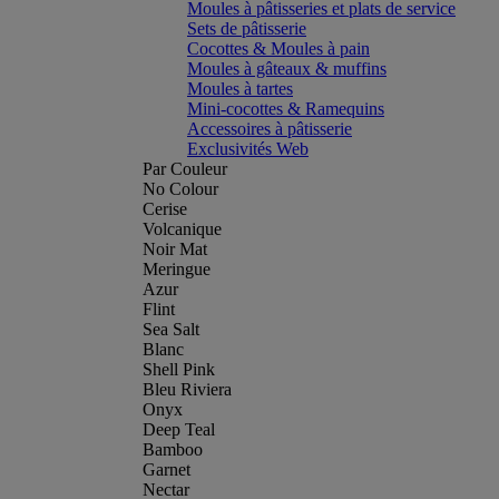
Moules à pâtisseries et plats de service
Sets de pâtisserie
Cocottes & Moules à pain
Moules à gâteaux & muffins
Moules à tartes
Mini-cocottes & Ramequins
Accessoires à pâtisserie
Exclusivités Web
Par Couleur
No Colour
Cerise
Volcanique
Noir Mat
Meringue
Azur
Flint
Sea Salt
Blanc
Shell Pink
Bleu Riviera
Onyx
Deep Teal
Bamboo
Garnet
Nectar