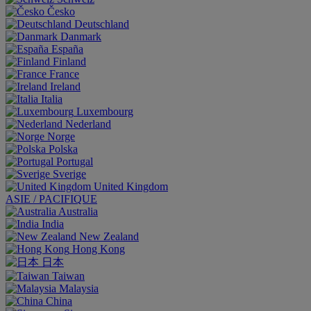
Česko
Deutschland
Danmark
España
Finland
France
Ireland
Italia
Luxembourg
Nederland
Norge
Polska
Portugal
Sverige
United Kingdom
ASIE / PACIFIQUE
Australia
India
New Zealand
Hong Kong
日本
Taiwan
Malaysia
China