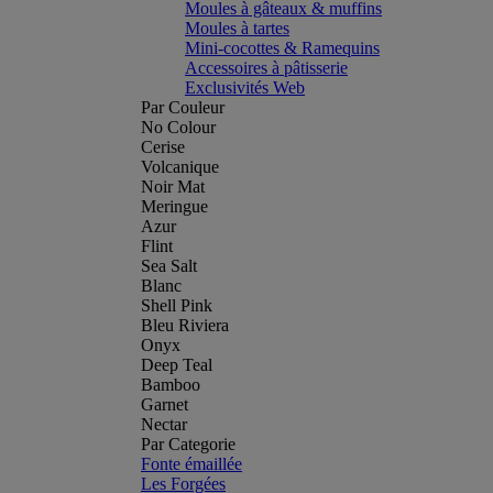
Moules à gâteaux & muffins
Moules à tartes
Mini-cocottes & Ramequins
Accessoires à pâtisserie
Exclusivités Web
Par Couleur
No Colour
Cerise
Volcanique
Noir Mat
Meringue
Azur
Flint
Sea Salt
Blanc
Shell Pink
Bleu Riviera
Onyx
Deep Teal
Bamboo
Garnet
Nectar
Par Categorie
Fonte émaillée
Les Forgées