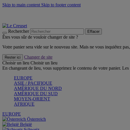
Skip to main content
Skip to footer content
Les incontournables de l’été
Craquez
Poêles: livraison offerte
Livraison en 2 à 4 jours ouvrables
Rechercher
Effacer
Êtes vous sûr de vouloir changer de site ?
Votre panier sera vide sur le nouveau site. Mais ne vous inquiétez pas, 
Changer de site
Rester ici
Choisir un lieu
Choisir un lieu
En changeant de lieu, vous supprimez le contenu de votre panier. Les 
EUROPE
ASIE / PACIFIQUE
AMÉRIQUE DU NORD
AMÉRIQUE DU SUD
MOYEN-ORIENT
AFRIQUE
EUROPE
Österreich
België
Schweiz