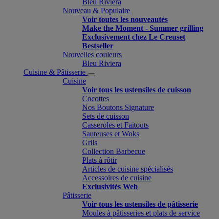
Bleu Riviera
Nouveau & Populaire
Voir toutes les nouveautés
Make the Moment - Summer grilling
Exclusivement chez Le Creuset
Bestseller
Nouvelles couleurs
Bleu Riviera
Cuisine & Pâtisserie
Cuisine
Voir tous les ustensiles de cuisson
Cocottes
Nos Boutons Signature
Sets de cuisson
Casseroles et Faitouts
Sauteuses et Woks
Grils
Collection Barbecue
Plats à rôtir
Articles de cuisine spécialisés
Accessoires de cuisine
Exclusivités Web
Pâtisserie
Voir tous les ustensiles de pâtisserie
Moules à pâtisseries et plats de service