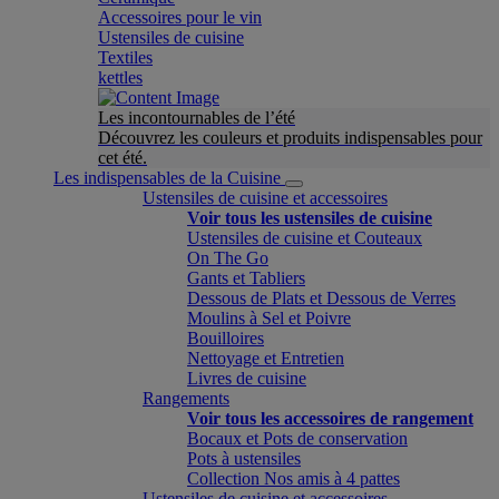
Accessoires pour le vin
Ustensiles de cuisine
Textiles
kettles
Les incontournables de l’été
Découvrez les couleurs et produits indispensables pour
cet été.
Les indispensables de la Cuisine
Ustensiles de cuisine et accessoires
Voir tous les ustensiles de cuisine
Ustensiles de cuisine et Couteaux
On The Go
Gants et Tabliers
Dessous de Plats et Dessous de Verres
Moulins à Sel et Poivre
Bouilloires
Nettoyage et Entretien
Livres de cuisine
Rangements
Voir tous les accessoires de rangement
Bocaux et Pots de conservation
Pots à ustensiles
Collection Nos amis à 4 pattes
Ustensiles de cuisine et accessoires