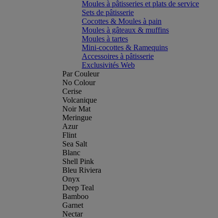
Moules à pâtisseries et plats de service
Sets de pâtisserie
Cocottes & Moules à pain
Moules à gâteaux & muffins
Moules à tartes
Mini-cocottes & Ramequins
Accessoires à pâtisserie
Exclusivités Web
Par Couleur
No Colour
Cerise
Volcanique
Noir Mat
Meringue
Azur
Flint
Sea Salt
Blanc
Shell Pink
Bleu Riviera
Onyx
Deep Teal
Bamboo
Garnet
Nectar