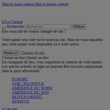
Skip to main content
Skip to footer content
Les incontournables de l’été
Craquez
Poêles: livraison offerte
Livraison en 2 à 4 jours ouvrables
Rechercher
Effacer
Êtes vous sûr de vouloir changer de site ?
Votre panier sera vide sur le nouveau site. Mais ne vous inquiétez
pas, votre panier reste disponible ici à votre retour.
Changer de site
Rester ici
Choisir un lieu
Choisir un lieu
En changeant de lieu, vous supprimez le contenu de votre panier.
Les articles achetés en ligne ne peuvent être envoyés uniquement
dans le pays sélectionné.
EUROPE
ASIE / PACIFIQUE
AMÉRIQUE DU NORD
AMÉRIQUE DU SUD
MOYEN-ORIENT
AFRIQUE
EUROPE