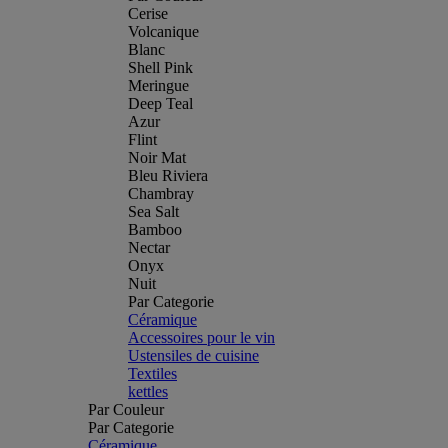
Cerise
Volcanique
Blanc
Shell Pink
Meringue
Deep Teal
Azur
Flint
Noir Mat
Bleu Riviera
Chambray
Sea Salt
Bamboo
Nectar
Onyx
Nuit
Par Categorie
Céramique
Accessoires pour le vin
Ustensiles de cuisine
Textiles
kettles
Par Couleur
Par Categorie
Céramique