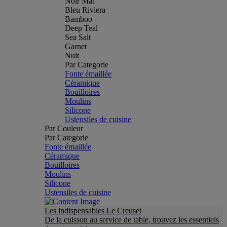
Noir Mat
Bleu Riviera
Bamboo
Deep Teal
Sea Salt
Garnet
Nuit
Par Categorie
Fonte émaillée
Céramique
Bouilloires
Moulins
Silicone
Ustensiles de cuisine
Par Couleur
Par Categorie
Fonte émaillée
Céramique
Bouilloires
Moulins
Silicone
Ustensiles de cuisine
Les indispensables Le Creuset
De la cuisson au service de table, trouvez les essentiels