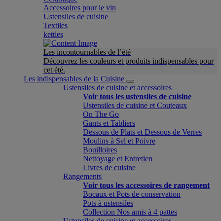
Accessoires pour le vin
Ustensiles de cuisine
Textiles
kettles
Les incontournables de l’été
Découvrez les couleurs et produits indispensables pour
cet été.
Les indispensables de la Cuisine
Ustensiles de cuisine et accessoires
Voir tous les ustensiles de cuisine
Ustensiles de cuisine et Couteaux
On The Go
Gants et Tabliers
Dessous de Plats et Dessous de Verres
Moulins à Sel et Poivre
Bouilloires
Nettoyage et Entretien
Livres de cuisine
Rangements
Voir tous les accessoires de rangement
Bocaux et Pots de conservation
Pots à ustensiles
Collection Nos amis à 4 pattes
Ustensiles de cuisine et accessoires