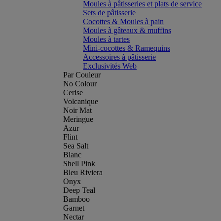
Moules à pâtisseries et plats de service
Sets de pâtisserie
Cocottes & Moules à pain
Moules à gâteaux & muffins
Moules à tartes
Mini-cocottes & Ramequins
Accessoires à pâtisserie
Exclusivités Web
Par Couleur
No Colour
Cerise
Volcanique
Noir Mat
Meringue
Azur
Flint
Sea Salt
Blanc
Shell Pink
Bleu Riviera
Onyx
Deep Teal
Bamboo
Garnet
Nectar