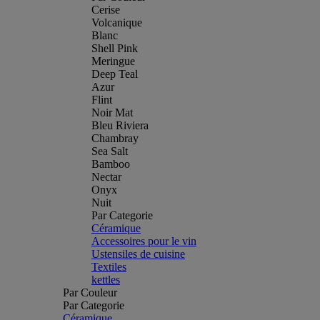
Cerise
Volcanique
Blanc
Shell Pink
Meringue
Deep Teal
Azur
Flint
Noir Mat
Bleu Riviera
Chambray
Sea Salt
Bamboo
Nectar
Onyx
Nuit
Par Categorie
Céramique
Accessoires pour le vin
Ustensiles de cuisine
Textiles
kettles
Par Couleur
Par Categorie
Céramique