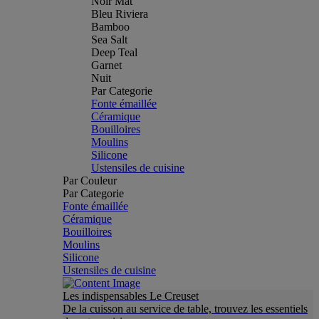
Noir Mat
Bleu Riviera
Bamboo
Sea Salt
Deep Teal
Garnet
Nuit
Par Categorie
Fonte émaillée
Céramique
Bouilloires
Moulins
Silicone
Ustensiles de cuisine
Par Couleur
Par Categorie
Fonte émaillée
Céramique
Bouilloires
Moulins
Silicone
Ustensiles de cuisine
Les indispensables Le Creuset
De la cuisson au service de table, trouvez les essentiels