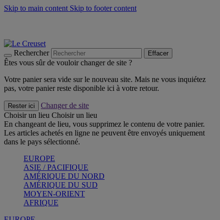
Skip to main content
Skip to footer content
Les incontournables de l’été
Craquez
Poêles: livraison offerte
Livraison en 2 à 4 jours ouvrables
Rechercher
Effacer
Êtes vous sûr de vouloir changer de site ?
Votre panier sera vide sur le nouveau site. Mais ne vous inquiétez
pas, votre panier reste disponible ici à votre retour.
Changer de site
Rester ici
Choisir un lieu
Choisir un lieu
En changeant de lieu, vous supprimez le contenu de votre panier.
Les articles achetés en ligne ne peuvent être envoyés uniquement
dans le pays sélectionné.
EUROPE
ASIE / PACIFIQUE
AMÉRIQUE DU NORD
AMÉRIQUE DU SUD
MOYEN-ORIENT
AFRIQUE
EUROPE