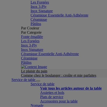
Les Forgées
Inox 3-Ply
Inox Signature
Céramique Essentielle Anti-Adhérente
Céramique
Pâtiliss
Par Couleur
Par Categorie
Fonte émaillée
Les Forgées
Inox 3-Ply
Inox Signature
Céramique Essentielle Anti-Adhérente
Céramique
Pâtiliss
Le plaisir du pain
Comme chez le boulanger : croûte et mie parfaites
Service de table
Service de table
Voir tous les articles autour de la table
Assiettes et bols
Plats de service
Accessoires pour la table
Nomade