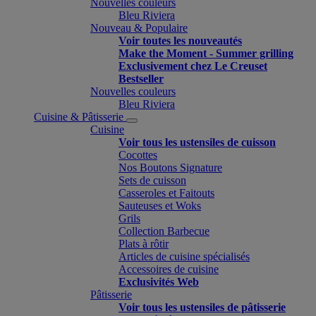
Nouvelles couleurs
Bleu Riviera
Nouveau & Populaire
Voir toutes les nouveautés
Make the Moment - Summer grilling
Exclusivement chez Le Creuset
Bestseller
Nouvelles couleurs
Bleu Riviera
Cuisine & Pâtisserie
Cuisine
Voir tous les ustensiles de cuisson
Cocottes
Nos Boutons Signature
Sets de cuisson
Casseroles et Faitouts
Sauteuses et Woks
Grils
Collection Barbecue
Plats à rôtir
Articles de cuisine spécialisés
Accessoires de cuisine
Exclusivités Web
Pâtisserie
Voir tous les ustensiles de pâtisserie