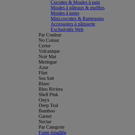
Cocottes & Moules à pain
Moules à gâteaux & muffins
Moules à tartes
Mini-cocottes & Ramequins
Accessoires à pâtisserie
Exclusivités Web
Par Couleur
No Colour
Cerise
Volcanique
Noir Mat
Meringue
Azur
Flint
Sea Salt
Blanc
Bleu Riviera
Shell Pink
Onyx
Deep Teal
Bamboo
Garnet
Nectar
Par Categorie
Fonte émaillée