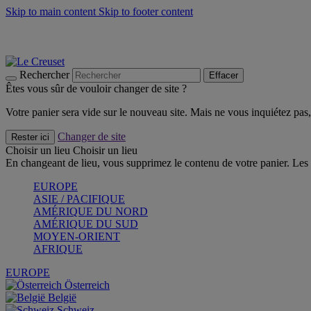
Skip to main content
Skip to footer content
Les incontournables de l’été
Craquez
Poêles: livraison offerte
Livraison en 2 à 4 jours ouvrables
Rechercher
Effacer
Êtes vous sûr de vouloir changer de site ?
Votre panier sera vide sur le nouveau site. Mais ne vous inquiétez pas, 
Changer de site
Rester ici
Choisir un lieu
Choisir un lieu
En changeant de lieu, vous supprimez le contenu de votre panier. Les 
EUROPE
ASIE / PACIFIQUE
AMÉRIQUE DU NORD
AMÉRIQUE DU SUD
MOYEN-ORIENT
AFRIQUE
EUROPE
Österreich
België
Schweiz