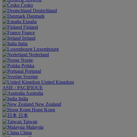
Česko
Deutschland
Danmark
España
Finland
France
Ireland
Italia
Luxembourg
Nederland
Norge
Polska
Portugal
Sverige
United Kingdom
ASIE / PACIFIQUE
Australia
India
New Zealand
Hong Kong
日本
Taiwan
Malaysia
China