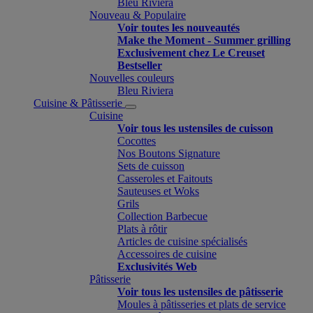
Bleu Riviera
Nouveau & Populaire
Voir toutes les nouveautés
Make the Moment - Summer grilling
Exclusivement chez Le Creuset
Bestseller
Nouvelles couleurs
Bleu Riviera
Cuisine & Pâtisserie
Cuisine
Voir tous les ustensiles de cuisson
Cocottes
Nos Boutons Signature
Sets de cuisson
Casseroles et Faitouts
Sauteuses et Woks
Grils
Collection Barbecue
Plats à rôtir
Articles de cuisine spécialisés
Accessoires de cuisine
Exclusivités Web
Pâtisserie
Voir tous les ustensiles de pâtisserie
Moules à pâtisseries et plats de service