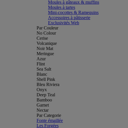
Moules à gâteaux & muffins
Moules à tartes
Mini-cocottes & Ramequins
Accessoires à pâtisserie
Exclusivités Web
Par Couleur
No Colour
Cerise
Volcanique
Noir Mat
Meringue
Azur
Flint
Sea Salt
Blanc
Shell Pink
Bleu Riviera
Onyx
Deep Teal
Bamboo
Garnet
Nectar
Par Categorie
Fonte émaillée
Les Forgées