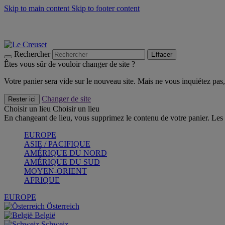
Skip to main content
Skip to footer content
Les incontournables de l’été
Craquez
Poêles: livraison offerte
Livraison en 2 à 4 jours ouvrables
Rechercher
Effacer
Êtes vous sûr de vouloir changer de site ?
Votre panier sera vide sur le nouveau site. Mais ne vous inquiétez pas, 
Changer de site
Rester ici
Choisir un lieu
Choisir un lieu
En changeant de lieu, vous supprimez le contenu de votre panier. Les 
EUROPE
ASIE / PACIFIQUE
AMÉRIQUE DU NORD
AMÉRIQUE DU SUD
MOYEN-ORIENT
AFRIQUE
EUROPE
Österreich
België
Schweiz