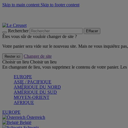
Skip to main content
Skip to footer content
Les incontournables de l’été
Craquez
Poêles: livraison offerte
Livraison en 2 à 4 jours ouvrables
Rechercher
Effacer
Êtes vous sûr de vouloir changer de site ?
Votre panier sera vide sur le nouveau site. Mais ne vous inquiétez pas, 
Changer de site
Rester ici
Choisir un lieu
Choisir un lieu
En changeant de lieu, vous supprimez le contenu de votre panier. Les 
EUROPE
ASIE / PACIFIQUE
AMÉRIQUE DU NORD
AMÉRIQUE DU SUD
MOYEN-ORIENT
AFRIQUE
EUROPE
Österreich
België
Schweiz