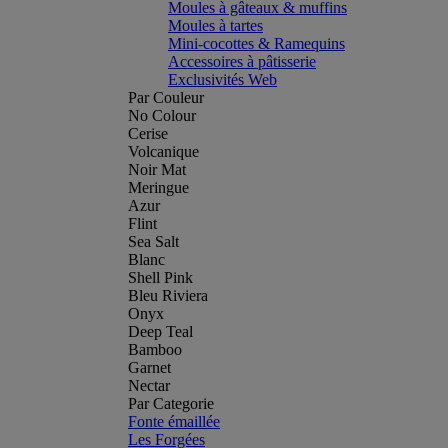
Moules à gâteaux & muffins
Moules à tartes
Mini-cocottes & Ramequins
Accessoires à pâtisserie
Exclusivités Web
Par Couleur
No Colour
Cerise
Volcanique
Noir Mat
Meringue
Azur
Flint
Sea Salt
Blanc
Shell Pink
Bleu Riviera
Onyx
Deep Teal
Bamboo
Garnet
Nectar
Par Categorie
Fonte émaillée
Les Forgées