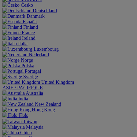
Česko
Deutschland
Danmark
España
Finland
France
Ireland
Italia
Luxembourg
Nederland
Norge
Polska
Portugal
Sverige
United Kingdom
ASIE / PACIFIQUE
Australia
India
New Zealand
Hong Kong
日本
Taiwan
Malaysia
China