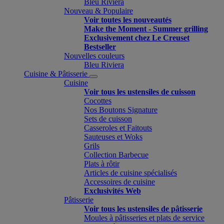
Bleu Riviera
Nouveau & Populaire
Voir toutes les nouveautés
Make the Moment - Summer grilling
Exclusivement chez Le Creuset
Bestseller
Nouvelles couleurs
Bleu Riviera
Cuisine & Pâtisserie
Cuisine
Voir tous les ustensiles de cuisson
Cocottes
Nos Boutons Signature
Sets de cuisson
Casseroles et Faitouts
Sauteuses et Woks
Grils
Collection Barbecue
Plats à rôtir
Articles de cuisine spécialisés
Accessoires de cuisine
Exclusivités Web
Pâtisserie
Voir tous les ustensiles de pâtisserie
Moules à pâtisseries et plats de service