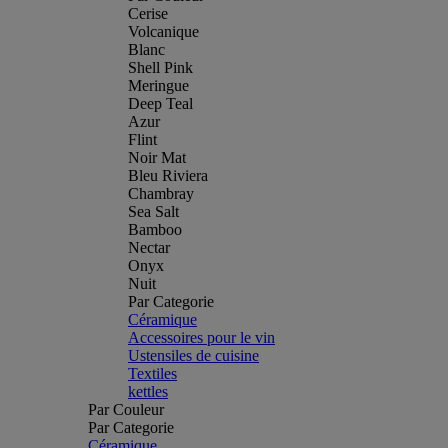
Cerise
Volcanique
Blanc
Shell Pink
Meringue
Deep Teal
Azur
Flint
Noir Mat
Bleu Riviera
Chambray
Sea Salt
Bamboo
Nectar
Onyx
Nuit
Par Categorie
Céramique
Accessoires pour le vin
Ustensiles de cuisine
Textiles
kettles
Par Couleur
Par Categorie
Céramique