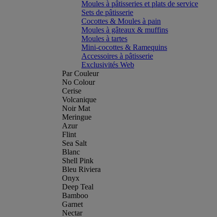
Moules à pâtisseries et plats de service
Sets de pâtisserie
Cocottes & Moules à pain
Moules à gâteaux & muffins
Moules à tartes
Mini-cocottes & Ramequins
Accessoires à pâtisserie
Exclusivités Web
Par Couleur
No Colour
Cerise
Volcanique
Noir Mat
Meringue
Azur
Flint
Sea Salt
Blanc
Shell Pink
Bleu Riviera
Onyx
Deep Teal
Bamboo
Garnet
Nectar