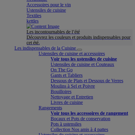
Accessoires pour le vin
Ustensiles de cuisine
Textiles
kettles
Les incontournables de l’été
Découvrez les couleurs et produits indispensables pour
cet été.
Les indispensables de la Cuisine
Ustensiles de cuisine et accessoires
Voir tous les ustensiles de cuisine
Ustensiles de cuisine et Couteaux
On The Go
Gants et Tabliers
Dessous de Plats et Dessous de Verres
Moulins à Sel et Poivre
Bouilloires
Nettoyage et Entretien
Livres de cuisine
Rangements
Voir tous les accessoires de rangement
Bocaux et Pots de conservation
Pots à ustensiles
Collection Nos amis à 4 pattes
Ustensiles de cuisine et accessoires