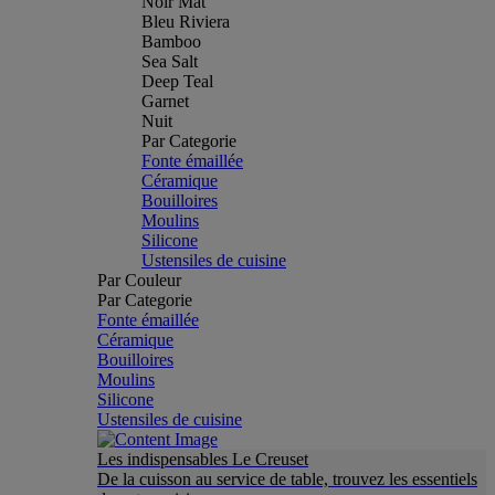
Noir Mat
Bleu Riviera
Bamboo
Sea Salt
Deep Teal
Garnet
Nuit
Par Categorie
Fonte émaillée
Céramique
Bouilloires
Moulins
Silicone
Ustensiles de cuisine
Par Couleur
Par Categorie
Fonte émaillée
Céramique
Bouilloires
Moulins
Silicone
Ustensiles de cuisine
Les indispensables Le Creuset
De la cuisson au service de table, trouvez les essentiels