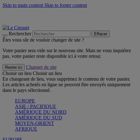
Skip to main content
Skip to footer content
Les incontournables de l’été
Craquez
Poêles: livraison offerte
Livraison en 2 à 4 jours ouvrables
Rechercher
Effacer
Êtes vous sûr de vouloir changer de site ?
Votre panier sera vide sur le nouveau site. Mais ne vous inquiétez
pas, votre panier reste disponible ici à votre retour.
Changer de site
Rester ici
Choisir un lieu
Choisir un lieu
En changeant de lieu, vous supprimez le contenu de votre panier.
Les articles achetés en ligne ne peuvent être envoyés uniquement
dans le pays sélectionné.
EUROPE
ASIE / PACIFIQUE
AMÉRIQUE DU NORD
AMÉRIQUE DU SUD
MOYEN-ORIENT
AFRIQUE
EUROPE