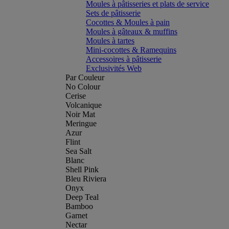
Moules à pâtisseries et plats de service
Sets de pâtisserie
Cocottes & Moules à pain
Moules à gâteaux & muffins
Moules à tartes
Mini-cocottes & Ramequins
Accessoires à pâtisserie
Exclusivités Web
Par Couleur
No Colour
Cerise
Volcanique
Noir Mat
Meringue
Azur
Flint
Sea Salt
Blanc
Shell Pink
Bleu Riviera
Onyx
Deep Teal
Bamboo
Garnet
Nectar