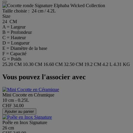
Taille choisie :
24 cm / 4.2L
Size
24 CM
A = Largeur
B = Profondeur
C = Hauteur
D = Longueur
E = Diamètre de la base
F = Capacité
G = Poids
25.20 CM
10.30 CM
16.60 CM
32.50 CM
19.2 CM
4.2 L
4.31 KG
Vous pouvez l'associer avec
Mini Cocotte en Céramique
10 cm - 0.25L
CHF 34.00
Ajouter au panier
Poêle en Inox Signature
26 cm