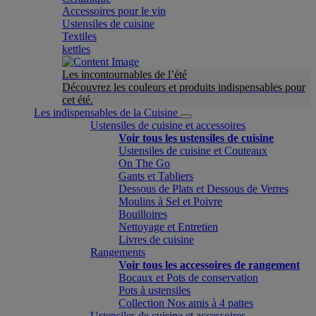
Accessoires pour le vin
Ustensiles de cuisine
Textiles
kettles
Les incontournables de l’été
Découvrez les couleurs et produits indispensables pour
cet été.
Les indispensables de la Cuisine
Ustensiles de cuisine et accessoires
Voir tous les ustensiles de cuisine
Ustensiles de cuisine et Couteaux
On The Go
Gants et Tabliers
Dessous de Plats et Dessous de Verres
Moulins à Sel et Poivre
Bouilloires
Nettoyage et Entretien
Livres de cuisine
Rangements
Voir tous les accessoires de rangement
Bocaux et Pots de conservation
Pots à ustensiles
Collection Nos amis à 4 pattes
Ustensiles de cuisine et accessoires