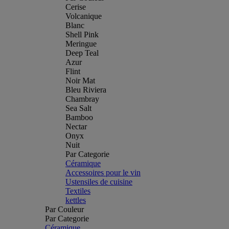
Cerise
Volcanique
Blanc
Shell Pink
Meringue
Deep Teal
Azur
Flint
Noir Mat
Bleu Riviera
Chambray
Sea Salt
Bamboo
Nectar
Onyx
Nuit
Par Categorie
Céramique
Accessoires pour le vin
Ustensiles de cuisine
Textiles
kettles
Par Couleur
Par Categorie
Céramique