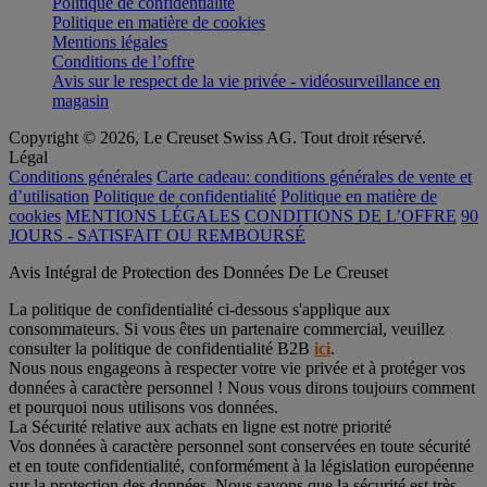
Politique de confidentialité
Politique en matière de cookies
Mentions légales
Conditions de l’offre
Avis sur le respect de la vie privée - vidéosurveillance en
magasin
Copyright © 2026, Le Creuset Swiss AG. Tout droit réservé.
Légal
Conditions générales
Carte cadeau: conditions générales de vente et
d’utilisation
Politique de confidentialité
Politique en matière de
cookies
MENTIONS LÉGALES
CONDITIONS DE L’OFFRE
90
JOURS - SATISFAIT OU REMBOURSÉ
Avis Intégral de Protection des Données De Le Creuset
La politique de confidentialité ci-dessous s'applique aux
consommateurs. Si vous êtes un partenaire commercial, veuillez
consulter la politique de confidentialité B2B
ici
.
Nous nous engageons à respecter votre vie privée et à protéger vos
données à caractère personnel ! Nous vous dirons toujours comment
et pourquoi nous utilisons vos données.
La Sécurité relative aux achats en ligne est notre priorité
Vos données à caractère personnel sont conservées en toute sécurité
et en toute confidentialité, conformément à la législation européenne
sur la protection des données. Nous savons que la sécurité est très