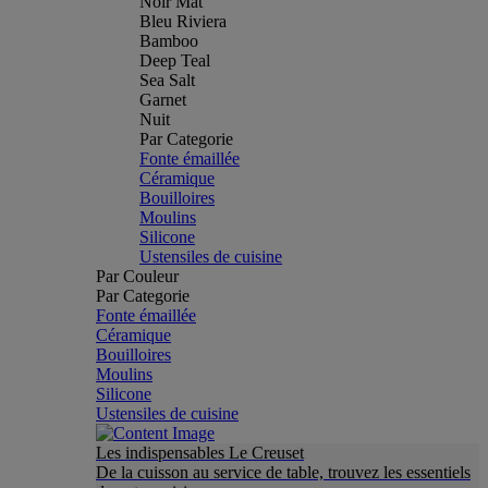
Noir Mat
Bleu Riviera
Bamboo
Deep Teal
Sea Salt
Garnet
Nuit
Par Categorie
Fonte émaillée
Céramique
Bouilloires
Moulins
Silicone
Ustensiles de cuisine
Par Couleur
Par Categorie
Fonte émaillée
Céramique
Bouilloires
Moulins
Silicone
Ustensiles de cuisine
Les indispensables Le Creuset
De la cuisson au service de table, trouvez les essentiels