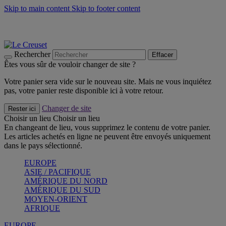
Skip to main content
Skip to footer content
Les incontournables de l’été
Craquez
Poêles: livraison offerte
Livraison en 2 à 4 jours ouvrables
Rechercher
Effacer
Êtes vous sûr de vouloir changer de site ?
Votre panier sera vide sur le nouveau site. Mais ne vous inquiétez
pas, votre panier reste disponible ici à votre retour.
Changer de site
Rester ici
Choisir un lieu
Choisir un lieu
En changeant de lieu, vous supprimez le contenu de votre panier.
Les articles achetés en ligne ne peuvent être envoyés uniquement
dans le pays sélectionné.
EUROPE
ASIE / PACIFIQUE
AMÉRIQUE DU NORD
AMÉRIQUE DU SUD
MOYEN-ORIENT
AFRIQUE
EUROPE