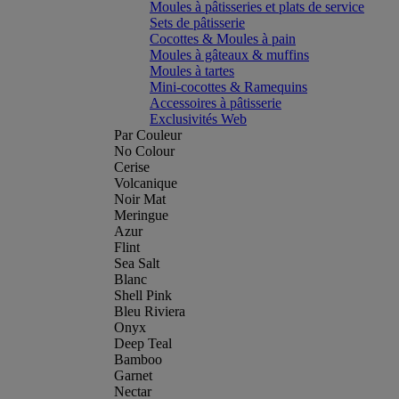
Moules à pâtisseries et plats de service
Sets de pâtisserie
Cocottes & Moules à pain
Moules à gâteaux & muffins
Moules à tartes
Mini-cocottes & Ramequins
Accessoires à pâtisserie
Exclusivités Web
Par Couleur
No Colour
Cerise
Volcanique
Noir Mat
Meringue
Azur
Flint
Sea Salt
Blanc
Shell Pink
Bleu Riviera
Onyx
Deep Teal
Bamboo
Garnet
Nectar