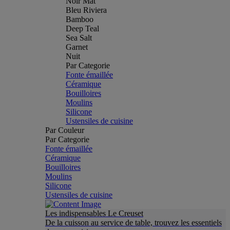
Noir Mat
Bleu Riviera
Bamboo
Deep Teal
Sea Salt
Garnet
Nuit
Par Categorie
Fonte émaillée
Céramique
Bouilloires
Moulins
Silicone
Ustensiles de cuisine
Par Couleur
Par Categorie
Fonte émaillée
Céramique
Bouilloires
Moulins
Silicone
Ustensiles de cuisine
Les indispensables Le Creuset
De la cuisson au service de table, trouvez les essentiels