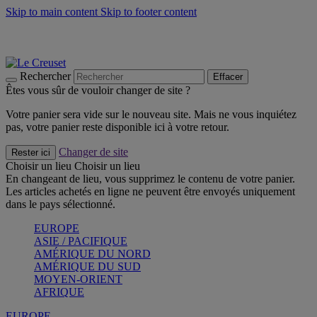
Skip to main content
Skip to footer content
Les incontournables de l’été
Craquez
Poêles: livraison offerte
Livraison en 2 à 4 jours ouvrables
Rechercher
Effacer
Êtes vous sûr de vouloir changer de site ?
Votre panier sera vide sur le nouveau site. Mais ne vous inquiétez
pas, votre panier reste disponible ici à votre retour.
Changer de site
Rester ici
Choisir un lieu
Choisir un lieu
En changeant de lieu, vous supprimez le contenu de votre panier.
Les articles achetés en ligne ne peuvent être envoyés uniquement
dans le pays sélectionné.
EUROPE
ASIE / PACIFIQUE
AMÉRIQUE DU NORD
AMÉRIQUE DU SUD
MOYEN-ORIENT
AFRIQUE
EUROPE