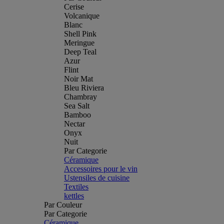
Cerise
Volcanique
Blanc
Shell Pink
Meringue
Deep Teal
Azur
Flint
Noir Mat
Bleu Riviera
Chambray
Sea Salt
Bamboo
Nectar
Onyx
Nuit
Par Categorie
Céramique
Accessoires pour le vin
Ustensiles de cuisine
Textiles
kettles
Par Couleur
Par Categorie
Céramique