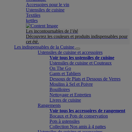
Accessoires pour le vin
Ustensiles de cuisine
Textiles
kettles
Les incontournables de l’été
Découvrez les couleurs et produits indispensables pour
cet été.
Les indispensables de la Cuisine
Ustensiles de cuisine et accessoires
Voir tous les ustensiles de cuisine
Ustensiles de cuisine et Couteaux
On The Go
Gants et Tabliers
Dessous de Plats et Dessous de Verres
Moulins à Sel et Poivre
Bouilloires
Nettoyage et Entretien
Livres de cuisine
Rangements
Voir tous les accessoires de rangement
Bocaux et Pots de conservation
Pots à ustensiles
Collection Nos amis à 4 pattes
Ustensiles de cuisine et accessoires