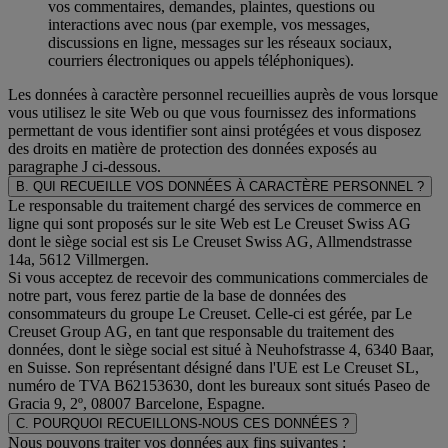
vos commentaires, demandes, plaintes, questions ou
interactions avec nous (par exemple, vos messages,
discussions en ligne, messages sur les réseaux sociaux,
courriers électroniques ou appels téléphoniques).
Les données à caractère personnel recueillies auprès de vous lorsque
vous utilisez le site Web ou que vous fournissez des informations
permettant de vous identifier sont ainsi protégées et vous disposez
des droits en matière de protection des données exposés au
paragraphe J
ci-dessous.
B. QUI RECUEILLE VOS DONNÉES À CARACTÈRE PERSONNEL ?
Le responsable du traitement chargé des services de commerce en
ligne qui sont proposés sur le site Web est Le Creuset Swiss AG
dont le siège social est sis Le Creuset Swiss AG, Allmendstrasse
14a, 5612 Villmergen.
Si vous acceptez de recevoir des communications commerciales de
notre part, vous ferez partie de la base de données des
consommateurs du groupe Le Creuset. Celle-ci est gérée, par Le
Creuset Group AG, en tant que responsable du traitement des
données, dont le siège social est situé à Neuhofstrasse 4, 6340 Baar,
en Suisse. Son représentant désigné dans l'UE est Le Creuset SL,
numéro de TVA B62153630, dont les bureaux sont situés Paseo de
Gracia 9, 2º, 08007 Barcelone, Espagne.
C. POURQUOI RECUEILLONS-NOUS CES DONNÉES ?
Nous pouvons traiter vos données aux fins suivantes :