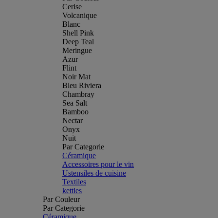
Cerise
Volcanique
Blanc
Shell Pink
Deep Teal
Meringue
Azur
Flint
Noir Mat
Bleu Riviera
Chambray
Sea Salt
Bamboo
Nectar
Onyx
Nuit
Par Categorie
Céramique
Accessoires pour le vin
Ustensiles de cuisine
Textiles
kettles
Par Couleur
Par Categorie
Céramique