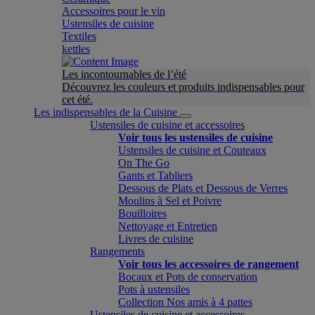
Accessoires pour le vin
Ustensiles de cuisine
Textiles
kettles
Les incontournables de l’été
Découvrez les couleurs et produits indispensables pour
cet été.
Les indispensables de la Cuisine
Ustensiles de cuisine et accessoires
Voir tous les ustensiles de cuisine
Ustensiles de cuisine et Couteaux
On The Go
Gants et Tabliers
Dessous de Plats et Dessous de Verres
Moulins à Sel et Poivre
Bouilloires
Nettoyage et Entretien
Livres de cuisine
Rangements
Voir tous les accessoires de rangement
Bocaux et Pots de conservation
Pots à ustensiles
Collection Nos amis à 4 pattes
Ustensiles de cuisine et accessoires