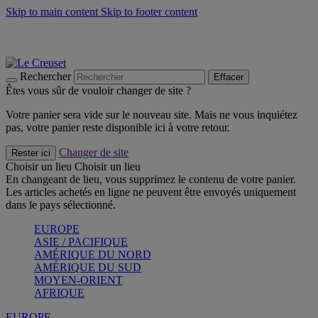
Skip to main content
Skip to footer content
Les incontournables de l’été
Craquez
Poêles: livraison offerte
Livraison en 2 à 4 jours ouvrables
Rechercher
Effacer
Êtes vous sûr de vouloir changer de site ?
Votre panier sera vide sur le nouveau site. Mais ne vous inquiétez
pas, votre panier reste disponible ici à votre retour.
Changer de site
Rester ici
Choisir un lieu
Choisir un lieu
En changeant de lieu, vous supprimez le contenu de votre panier.
Les articles achetés en ligne ne peuvent être envoyés uniquement
dans le pays sélectionné.
EUROPE
ASIE / PACIFIQUE
AMÉRIQUE DU NORD
AMÉRIQUE DU SUD
MOYEN-ORIENT
AFRIQUE
EUROPE