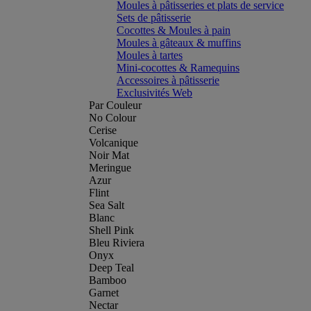
Moules à pâtisseries et plats de service
Sets de pâtisserie
Cocottes & Moules à pain
Moules à gâteaux & muffins
Moules à tartes
Mini-cocottes & Ramequins
Accessoires à pâtisserie
Exclusivités Web
Par Couleur
No Colour
Cerise
Volcanique
Noir Mat
Meringue
Azur
Flint
Sea Salt
Blanc
Shell Pink
Bleu Riviera
Onyx
Deep Teal
Bamboo
Garnet
Nectar