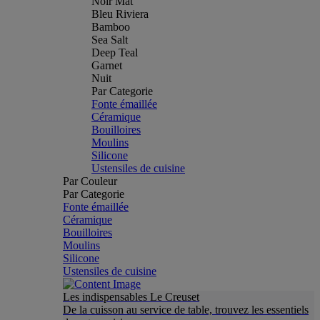
Noir Mat
Bleu Riviera
Bamboo
Sea Salt
Deep Teal
Garnet
Nuit
Par Categorie
Fonte émaillée
Céramique
Bouilloires
Moulins
Silicone
Ustensiles de cuisine
Par Couleur
Par Categorie
Fonte émaillée
Céramique
Bouilloires
Moulins
Silicone
Ustensiles de cuisine
Les indispensables Le Creuset
De la cuisson au service de table, trouvez les essentiels