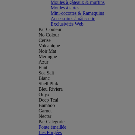
Moules à gâteaux & muffins
Moules à tartes
Mini-cocottes & Ramequins
Accessoires à pâtisserie
Exclusivités Web
Par Couleur
No Colour
Cerise
Volcanique
Noir Mat
Meringue
Azur
Flint
Sea Salt
Blanc
Shell Pink
Bleu Riviera
Onyx
Deep Teal
Bamboo
Garnet
Nectar
Par Categorie
Fonte émaillée
Les Forgées