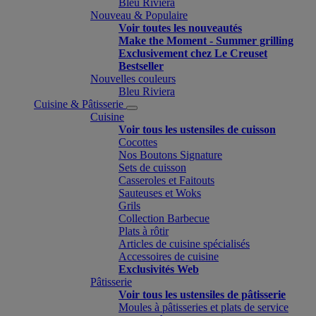
Bleu Riviera
Nouveau & Populaire
Voir toutes les nouveautés
Make the Moment - Summer grilling
Exclusivement chez Le Creuset
Bestseller
Nouvelles couleurs
Bleu Riviera
Cuisine & Pâtisserie
Cuisine
Voir tous les ustensiles de cuisson
Cocottes
Nos Boutons Signature
Sets de cuisson
Casseroles et Faitouts
Sauteuses et Woks
Grils
Collection Barbecue
Plats à rôtir
Articles de cuisine spécialisés
Accessoires de cuisine
Exclusivités Web
Pâtisserie
Voir tous les ustensiles de pâtisserie
Moules à pâtisseries et plats de service