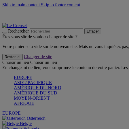
Skip to main content
Skip to footer content
Les incontournables de l’été
Craquez
Poêles: livraison offerte
Livraison en 2 à 4 jours ouvrables
Rechercher
Effacer
Êtes vous sûr de vouloir changer de site ?
Votre panier sera vide sur le nouveau site. Mais ne vous inquiétez pas, 
Changer de site
Rester ici
Choisir un lieu
Choisir un lieu
En changeant de lieu, vous supprimez le contenu de votre panier. Les 
EUROPE
ASIE / PACIFIQUE
AMÉRIQUE DU NORD
AMÉRIQUE DU SUD
MOYEN-ORIENT
AFRIQUE
EUROPE
Österreich
België
Schweiz