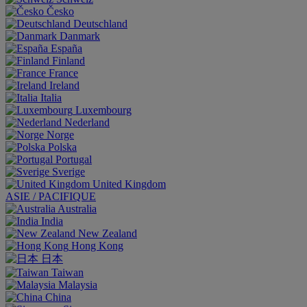
Česko
Deutschland
Danmark
España
Finland
France
Ireland
Italia
Luxembourg
Nederland
Norge
Polska
Portugal
Sverige
United Kingdom
ASIE / PACIFIQUE
Australia
India
New Zealand
Hong Kong
日本
Taiwan
Malaysia
China