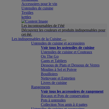
Accessoires pour le vin
Ustensiles de cuisine
Textiles
kettles
Les incontournables de l’été
Découvrez les couleurs et produits indispensables pour
cet été.
Les indispensables de la Cuisine
Ustensiles de cuisine et accessoires
Voir tous les ustensiles de cuisine
Ustensiles de cuisine et Couteaux
On The Go
Gants et Tabliers
Dessous de Plats et Dessous de Verres
Moulins à Sel et Poivre
Bouilloires
Nettoyage et Entretien
Livres de cuisine
Rangements
Voir tous les accessoires de rangement
Bocaux et Pots de conservation
Pots à ustensiles
Collection Nos amis à 4 pattes
Ustensiles de cuisine et accessoires