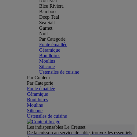
Noir Mat
Bleu Riviera
Bamboo
Deep Teal
Sea Salt
Garnet
Nuit
Par Categorie
Fonte émaillée
Céramique
Bouilloires
Moulins
Silicone
Ustensiles de cuisine
Par Couleur
Par Categorie
Fonte émaillée
Céramique
Bouilloires
Moulins
Silicone
Ustensiles de cuisine
Les indispensables Le Creuset
De la cuisson au service de table, trouvez les essentiels