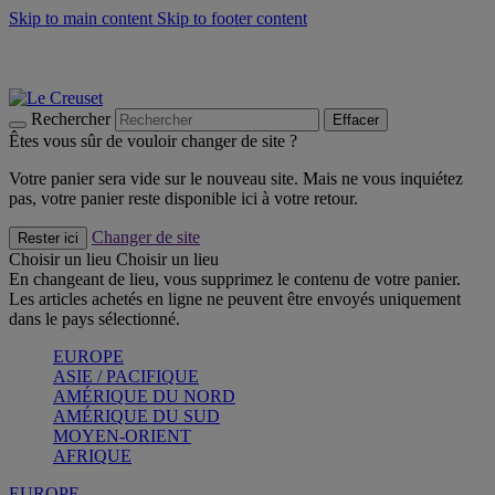
Skip to main content
Skip to footer content
Les incontournables de l’été
Craquez
Poêles: livraison offerte
Livraison en 2 à 4 jours ouvrables
Rechercher
Effacer
Êtes vous sûr de vouloir changer de site ?
Votre panier sera vide sur le nouveau site. Mais ne vous inquiétez
pas, votre panier reste disponible ici à votre retour.
Changer de site
Rester ici
Choisir un lieu
Choisir un lieu
En changeant de lieu, vous supprimez le contenu de votre panier.
Les articles achetés en ligne ne peuvent être envoyés uniquement
dans le pays sélectionné.
EUROPE
ASIE / PACIFIQUE
AMÉRIQUE DU NORD
AMÉRIQUE DU SUD
MOYEN-ORIENT
AFRIQUE
EUROPE