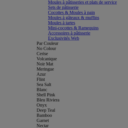
Moules à pâtisseries et plats de service
Sets de pâtisserie
Cocottes & Moules à pain
Moules à gâteaux & muffins
Moules à tartes
Mini-cocottes & Ramequins
Accessoires à pâtisserie
Exclusivités Web
Par Couleur
No Colour
Cerise
Volcanique
Noir Mat
Meringue
Azur
Flint
Sea Salt
Blanc
Shell Pink
Bleu Riviera
Onyx
Deep Teal
Bamboo
Garnet
Nectar