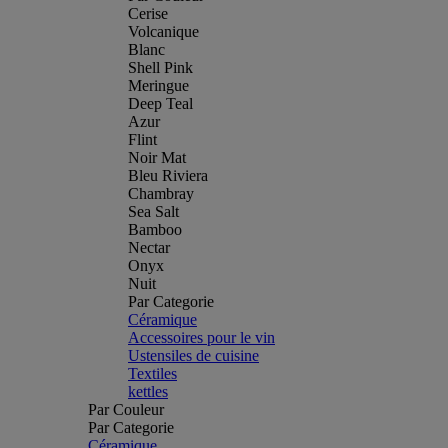
Cerise
Volcanique
Blanc
Shell Pink
Meringue
Deep Teal
Azur
Flint
Noir Mat
Bleu Riviera
Chambray
Sea Salt
Bamboo
Nectar
Onyx
Nuit
Par Categorie
Céramique
Accessoires pour le vin
Ustensiles de cuisine
Textiles
kettles
Par Couleur
Par Categorie
Céramique