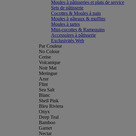
Moules à pâtisseries et plats de service
Sets de pâtisserie
Cocottes & Moules à pain
Moules à gâteaux & muffins
Moules à tartes
Mini-cocottes & Ramequins
Accessoires à pâtisserie
Exclusivités Web
Par Couleur
No Colour
Cerise
Volcanique
Noir Mat
Meringue
Azur
Flint
Sea Salt
Blanc
Shell Pink
Bleu Riviera
Onyx
Deep Teal
Bamboo
Garnet
Nectar