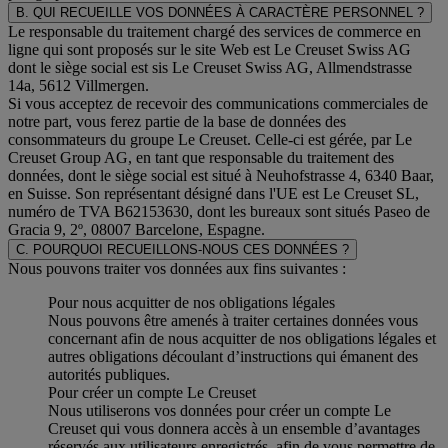
B. QUI RECUEILLE VOS DONNÉES À CARACTÈRE PERSONNEL ?
Le responsable du traitement chargé des services de commerce en
ligne qui sont proposés sur le site Web est Le Creuset Swiss AG
dont le siège social est sis Le Creuset Swiss AG, Allmendstrasse
14a, 5612 Villmergen.
Si vous acceptez de recevoir des communications commerciales de
notre part, vous ferez partie de la base de données des
consommateurs du groupe Le Creuset. Celle-ci est gérée, par Le
Creuset Group AG, en tant que responsable du traitement des
données, dont le siège social est situé à Neuhofstrasse 4, 6340 Baar,
en Suisse. Son représentant désigné dans l'UE est Le Creuset SL,
numéro de TVA B62153630, dont les bureaux sont situés Paseo de
Gracia 9, 2º, 08007 Barcelone, Espagne.
C. POURQUOI RECUEILLONS-NOUS CES DONNÉES ?
Nous pouvons traiter vos données aux fins suivantes :
Pour nous acquitter de nos obligations légales
Nous pouvons être amenés à traiter certaines données vous
concernant afin de nous acquitter de nos obligations légales et
autres obligations découlant d’instructions qui émanent des
autorités publiques.
Pour créer un compte Le Creuset
Nous utiliserons vos données pour créer un compte Le
Creuset qui vous donnera accès à un ensemble d’avantages
réservés aux utilisateurs enregistrés, afin de vous permettre de