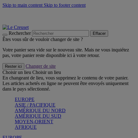
Skip to main content
Skip to footer content
Les incontournables de l’été
Craquez
Poêles: livraison offerte
Livraison en 2 à 4 jours ouvrables
Rechercher
Effacer
Êtes vous sûr de vouloir changer de site ?
Votre panier sera vide sur le nouveau site. Mais ne vous inquiétez
pas, votre panier reste disponible ici à votre retour.
Changer de site
Rester ici
Choisir un lieu
Choisir un lieu
En changeant de lieu, vous supprimez le contenu de votre panier.
Les articles achetés en ligne ne peuvent être envoyés uniquement
dans le pays sélectionné.
EUROPE
ASIE / PACIFIQUE
AMÉRIQUE DU NORD
AMÉRIQUE DU SUD
MOYEN-ORIENT
AFRIQUE
EUROPE