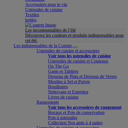
Accessoires pour le vin
Ustensiles de cuisine
Textiles
kettles
Les incontournables de l’été
Découvrez les couleurs et produits indispensables pour
cet été.
Les indispensables de la Cuisine
Ustensiles de cuisine et accessoires
Voir tous les ustensiles de cuisine
Ustensiles de cuisine et Couteaux
On The Go
Gants et Tabliers
Dessous de Plats et Dessous de Verres
Moulins à Sel et Poivre
Bouilloires
Nettoyage et Entretien
Livres de cuisine
Rangements
Voir tous les accessoires de rangement
Bocaux et Pots de conservation
Pots à ustensiles
Collection Nos amis à 4 pattes
Ustensiles de cuisine et accessoires