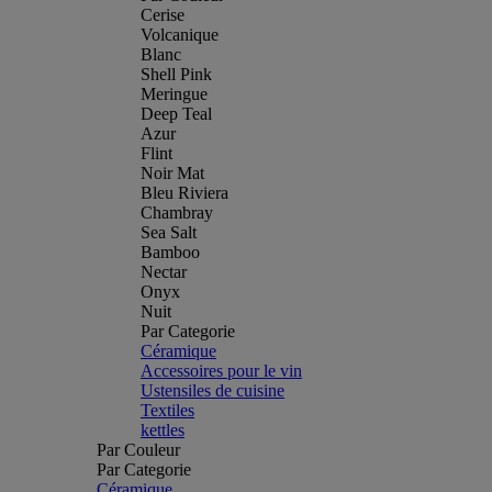
Cerise
Volcanique
Blanc
Shell Pink
Meringue
Deep Teal
Azur
Flint
Noir Mat
Bleu Riviera
Chambray
Sea Salt
Bamboo
Nectar
Onyx
Nuit
Par Categorie
Céramique
Accessoires pour le vin
Ustensiles de cuisine
Textiles
kettles
Par Couleur
Par Categorie
Céramique