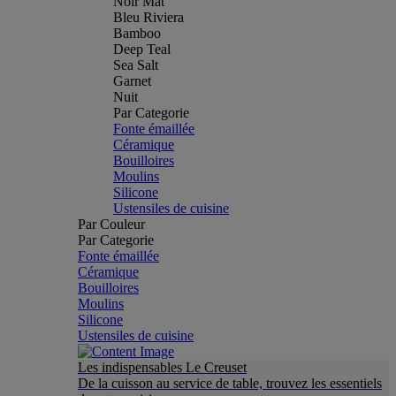
Noir Mat
Bleu Riviera
Bamboo
Deep Teal
Sea Salt
Garnet
Nuit
Par Categorie
Fonte émaillée
Céramique
Bouilloires
Moulins
Silicone
Ustensiles de cuisine
Par Couleur
Par Categorie
Fonte émaillée
Céramique
Bouilloires
Moulins
Silicone
Ustensiles de cuisine
Les indispensables Le Creuset
De la cuisson au service de table, trouvez les essentiels