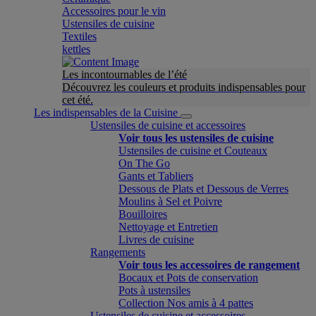
Accessoires pour le vin
Ustensiles de cuisine
Textiles
kettles
Les incontournables de l’été
Découvrez les couleurs et produits indispensables pour
cet été.
Les indispensables de la Cuisine
Ustensiles de cuisine et accessoires
Voir tous les ustensiles de cuisine
Ustensiles de cuisine et Couteaux
On The Go
Gants et Tabliers
Dessous de Plats et Dessous de Verres
Moulins à Sel et Poivre
Bouilloires
Nettoyage et Entretien
Livres de cuisine
Rangements
Voir tous les accessoires de rangement
Bocaux et Pots de conservation
Pots à ustensiles
Collection Nos amis à 4 pattes
Ustensiles de cuisine et accessoires