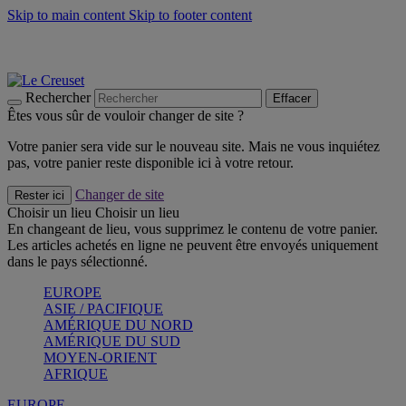
Skip to main content
Skip to footer content
Les incontournables de l’été
Craquez
Poêles: livraison offerte
Livraison en 2 à 4 jours ouvrables
Rechercher
Effacer
Êtes vous sûr de vouloir changer de site ?
Votre panier sera vide sur le nouveau site. Mais ne vous inquiétez
pas, votre panier reste disponible ici à votre retour.
Changer de site
Rester ici
Choisir un lieu
Choisir un lieu
En changeant de lieu, vous supprimez le contenu de votre panier.
Les articles achetés en ligne ne peuvent être envoyés uniquement
dans le pays sélectionné.
EUROPE
ASIE / PACIFIQUE
AMÉRIQUE DU NORD
AMÉRIQUE DU SUD
MOYEN-ORIENT
AFRIQUE
EUROPE