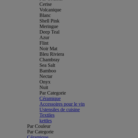
Cerise
Volcanique
Blanc
Shell Pink
Meringue
Deep Teal
Azur
Flint
Noir Mat
Bleu Riviera
Chambray
Sea Salt
Bamboo
Nectar
Onyx
Nuit
Par Categorie
Céramique
Accessoires pour le vin
Ustensiles de cuisine
Textiles
kettles
Par Couleur
Par Categorie
Céramique