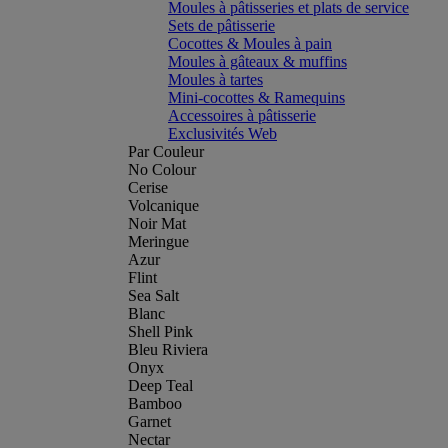
Moules à pâtisseries et plats de service
Sets de pâtisserie
Cocottes & Moules à pain
Moules à gâteaux & muffins
Moules à tartes
Mini-cocottes & Ramequins
Accessoires à pâtisserie
Exclusivités Web
Par Couleur
No Colour
Cerise
Volcanique
Noir Mat
Meringue
Azur
Flint
Sea Salt
Blanc
Shell Pink
Bleu Riviera
Onyx
Deep Teal
Bamboo
Garnet
Nectar