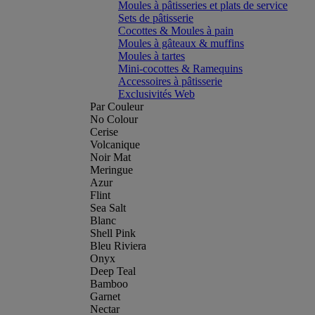
Moules à pâtisseries et plats de service
Sets de pâtisserie
Cocottes & Moules à pain
Moules à gâteaux & muffins
Moules à tartes
Mini-cocottes & Ramequins
Accessoires à pâtisserie
Exclusivités Web
Par Couleur
No Colour
Cerise
Volcanique
Noir Mat
Meringue
Azur
Flint
Sea Salt
Blanc
Shell Pink
Bleu Riviera
Onyx
Deep Teal
Bamboo
Garnet
Nectar