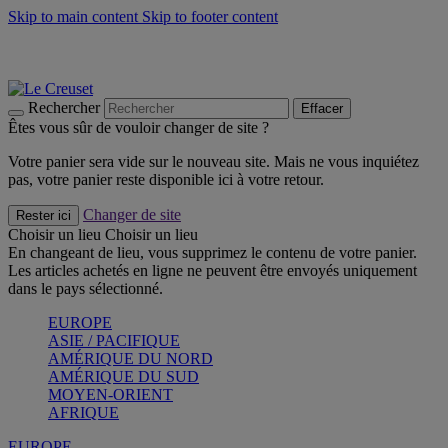
Skip to main content
Skip to footer content
Les incontournables de l’été
Craquez
Poêles: livraison offerte
Livraison en 2 à 4 jours ouvrables
Rechercher
Effacer
Êtes vous sûr de vouloir changer de site ?
Votre panier sera vide sur le nouveau site. Mais ne vous inquiétez
pas, votre panier reste disponible ici à votre retour.
Changer de site
Rester ici
Choisir un lieu
Choisir un lieu
En changeant de lieu, vous supprimez le contenu de votre panier.
Les articles achetés en ligne ne peuvent être envoyés uniquement
dans le pays sélectionné.
EUROPE
ASIE / PACIFIQUE
AMÉRIQUE DU NORD
AMÉRIQUE DU SUD
MOYEN-ORIENT
AFRIQUE
EUROPE