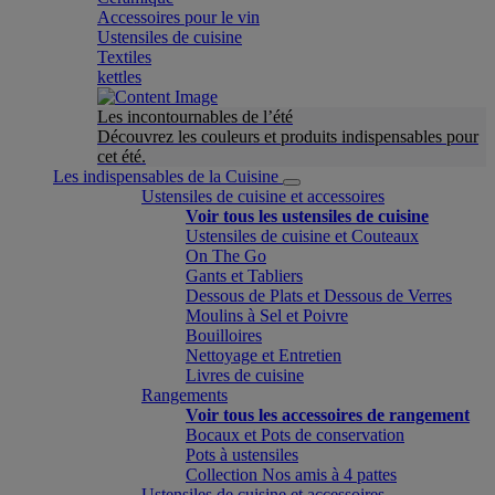
Accessoires pour le vin
Ustensiles de cuisine
Textiles
kettles
Les incontournables de l’été
Découvrez les couleurs et produits indispensables pour
cet été.
Les indispensables de la Cuisine
Ustensiles de cuisine et accessoires
Voir tous les ustensiles de cuisine
Ustensiles de cuisine et Couteaux
On The Go
Gants et Tabliers
Dessous de Plats et Dessous de Verres
Moulins à Sel et Poivre
Bouilloires
Nettoyage et Entretien
Livres de cuisine
Rangements
Voir tous les accessoires de rangement
Bocaux et Pots de conservation
Pots à ustensiles
Collection Nos amis à 4 pattes
Ustensiles de cuisine et accessoires