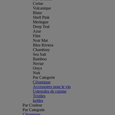
Cerise
Volcanique
Blanc
Shell Pink
Meringue
Deep Teal
Azur
Flint
Noir Mat
Bleu Riviera
Chambray
Sea Salt
Bamboo
Nectar
Onyx
Nuit
Par Categorie
Céramique
Accessoires pour le vin
Ustensiles de cuisine
Textiles
kettles
Par Couleur
Par Categorie
Céramique