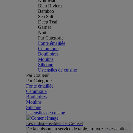
Noir Mat
Bleu Riviera
Bamboo
Sea Salt
Deep Teal
Garnet
Nuit
Par Categorie
Fonte émaillée
Céramique
Bouilloires
Moulins
Silicone
Ustensiles de cuisine
Par Couleur
Par Categorie
Fonte émaillée
Céramique
Bouilloires
Moulins
Silicone
Ustensiles de cuisine
Les indispensables Le Creuset
De la cuisson au service de table, trouvez les essentiels