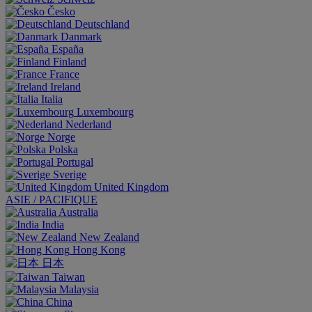
Česko
Deutschland
Danmark
España
Finland
France
Ireland
Italia
Luxembourg
Nederland
Norge
Polska
Portugal
Sverige
United Kingdom
ASIE / PACIFIQUE
Australia
India
New Zealand
Hong Kong
日本
Taiwan
Malaysia
China