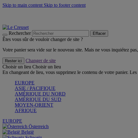
Skip to main content
Skip to footer content
Les incontournables de l’été
Craquez
Poêles: livraison offerte
Livraison en 2 à 4 jours ouvrables
Rechercher
Effacer
Êtes vous sûr de vouloir changer de site ?
Votre panier sera vide sur le nouveau site. Mais ne vous inquiétez pas, 
Changer de site
Rester ici
Choisir un lieu
Choisir un lieu
En changeant de lieu, vous supprimez le contenu de votre panier. Les 
EUROPE
ASIE / PACIFIQUE
AMÉRIQUE DU NORD
AMÉRIQUE DU SUD
MOYEN-ORIENT
AFRIQUE
EUROPE
Österreich
België
Schweiz