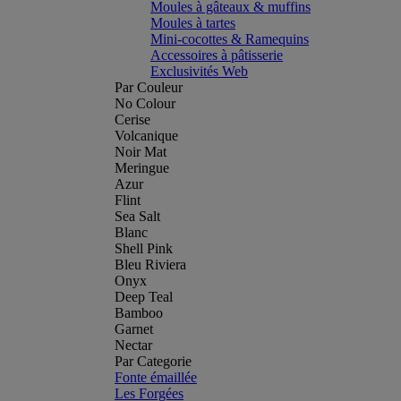
Moules à gâteaux & muffins
Moules à tartes
Mini-cocottes & Ramequins
Accessoires à pâtisserie
Exclusivités Web
Par Couleur
No Colour
Cerise
Volcanique
Noir Mat
Meringue
Azur
Flint
Sea Salt
Blanc
Shell Pink
Bleu Riviera
Onyx
Deep Teal
Bamboo
Garnet
Nectar
Par Categorie
Fonte émaillée
Les Forgées