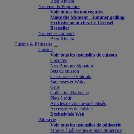
Bleu Riviera
Nouveau & Populaire
Voir toutes les nouveautés
Make the Moment - Summer grilling
Exclusivement chez Le Creuset
Bestseller
Nouvelles couleurs
Bleu Riviera
Cuisine & Pâtisserie
Cuisine
Voir tous les ustensiles de cuisson
Cocottes
Nos Boutons Signature
Sets de cuisson
Casseroles et Faitouts
Sauteuses et Woks
Grils
Collection Barbecue
Plats à rôtir
Articles de cuisine spécialisés
Accessoires de cuisine
Exclusivités Web
Pâtisserie
Voir tous les ustensiles de pâtisserie
Moules à pâtisseries et plats de service