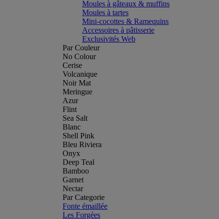
Moules à gâteaux & muffins
Moules à tartes
Mini-cocottes & Ramequins
Accessoires à pâtisserie
Exclusivités Web
Par Couleur
No Colour
Cerise
Volcanique
Noir Mat
Meringue
Azur
Flint
Sea Salt
Blanc
Shell Pink
Bleu Riviera
Onyx
Deep Teal
Bamboo
Garnet
Nectar
Par Categorie
Fonte émaillée
Les Forgées