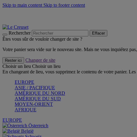
Skip to main content
Skip to footer content
Les incontournables de l’été
Craquez
Poêles: livraison offerte
Livraison en 2 à 4 jours ouvrables
Rechercher
Effacer
Êtes vous sûr de vouloir changer de site ?
Votre panier sera vide sur le nouveau site. Mais ne vous inquiétez pas, 
Changer de site
Rester ici
Choisir un lieu
Choisir un lieu
En changeant de lieu, vous supprimez le contenu de votre panier. Les 
EUROPE
ASIE / PACIFIQUE
AMÉRIQUE DU NORD
AMÉRIQUE DU SUD
MOYEN-ORIENT
AFRIQUE
EUROPE
Österreich
België
Schweiz