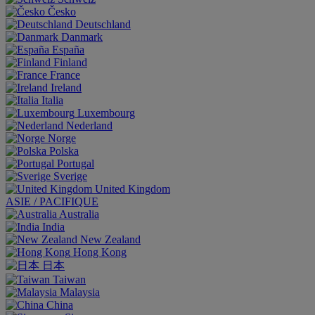
Česko
Deutschland
Danmark
España
Finland
France
Ireland
Italia
Luxembourg
Nederland
Norge
Polska
Portugal
Sverige
United Kingdom
ASIE / PACIFIQUE
Australia
India
New Zealand
Hong Kong
日本
Taiwan
Malaysia
China