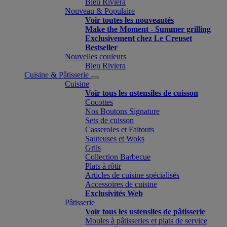
Bleu Riviera
Nouveau & Populaire
Voir toutes les nouveautés
Make the Moment - Summer grilling
Exclusivement chez Le Creuset
Bestseller
Nouvelles couleurs
Bleu Riviera
Cuisine & Pâtisserie
Cuisine
Voir tous les ustensiles de cuisson
Cocottes
Nos Boutons Signature
Sets de cuisson
Casseroles et Faitouts
Sauteuses et Woks
Grils
Collection Barbecue
Plats à rôtir
Articles de cuisine spécialisés
Accessoires de cuisine
Exclusivités Web
Pâtisserie
Voir tous les ustensiles de pâtisserie
Moules à pâtisseries et plats de service