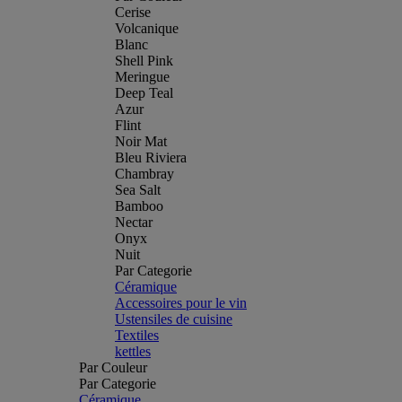
Cerise
Volcanique
Blanc
Shell Pink
Meringue
Deep Teal
Azur
Flint
Noir Mat
Bleu Riviera
Chambray
Sea Salt
Bamboo
Nectar
Onyx
Nuit
Par Categorie
Céramique
Accessoires pour le vin
Ustensiles de cuisine
Textiles
kettles
Par Couleur
Par Categorie
Céramique