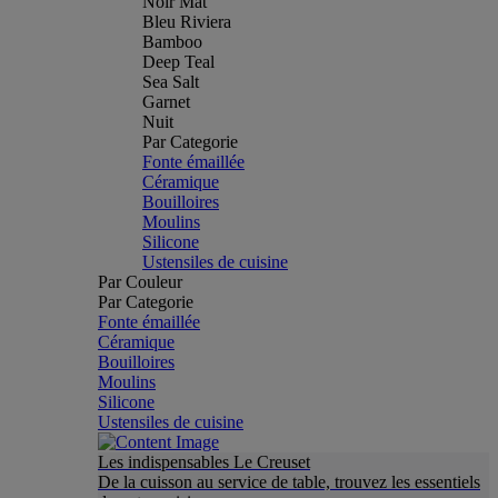
Noir Mat
Bleu Riviera
Bamboo
Deep Teal
Sea Salt
Garnet
Nuit
Par Categorie
Fonte émaillée
Céramique
Bouilloires
Moulins
Silicone
Ustensiles de cuisine
Par Couleur
Par Categorie
Fonte émaillée
Céramique
Bouilloires
Moulins
Silicone
Ustensiles de cuisine
Les indispensables Le Creuset
De la cuisson au service de table, trouvez les essentiels