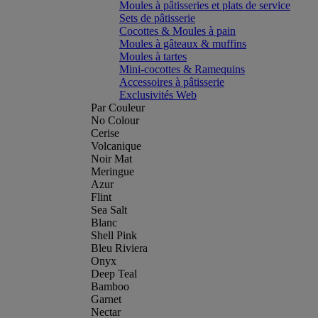
Moules à pâtisseries et plats de service
Sets de pâtisserie
Cocottes & Moules à pain
Moules à gâteaux & muffins
Moules à tartes
Mini-cocottes & Ramequins
Accessoires à pâtisserie
Exclusivités Web
Par Couleur
No Colour
Cerise
Volcanique
Noir Mat
Meringue
Azur
Flint
Sea Salt
Blanc
Shell Pink
Bleu Riviera
Onyx
Deep Teal
Bamboo
Garnet
Nectar