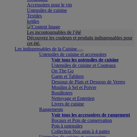
Accessoires pour le vin
Ustensiles de cuisine
Textiles
kettles
Les incontournables de l’été
Découvrez les couleurs et produits indispensables pour
cet été.
Les indispensables de la Cuisine
Ustensiles de cuisine et accessoires
Voir tous les ustensiles de cuisine
Ustensiles de cuisine et Couteaux
On The Go
Gants et Tabliers
Dessous de Plats et Dessous de Verres
Moulins à Sel et Poivre
Bouilloires
Nettoyage et Entretien
Livres de cuisine
Rangements
Voir tous les accessoires de rangement
Bocaux et Pots de conservation
Pots à ustensiles
Collection Nos amis à 4 pattes
Ustensiles de cuisine et accessoires