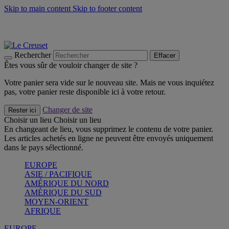
Skip to main content
Skip to footer content
Les incontournables de l’été
Craquez
Poêles: livraison offerte
Livraison en 2 à 4 jours ouvrables
Rechercher
Effacer
Êtes vous sûr de vouloir changer de site ?
Votre panier sera vide sur le nouveau site. Mais ne vous inquiétez
pas, votre panier reste disponible ici à votre retour.
Changer de site
Rester ici
Choisir un lieu
Choisir un lieu
En changeant de lieu, vous supprimez le contenu de votre panier.
Les articles achetés en ligne ne peuvent être envoyés uniquement
dans le pays sélectionné.
EUROPE
ASIE / PACIFIQUE
AMÉRIQUE DU NORD
AMÉRIQUE DU SUD
MOYEN-ORIENT
AFRIQUE
EUROPE