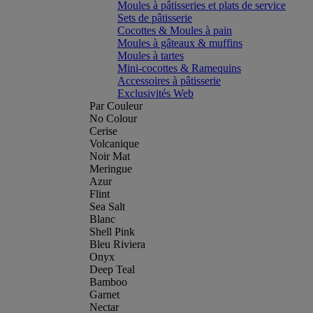
Moules à pâtisseries et plats de service
Sets de pâtisserie
Cocottes & Moules à pain
Moules à gâteaux & muffins
Moules à tartes
Mini-cocottes & Ramequins
Accessoires à pâtisserie
Exclusivités Web
Par Couleur
No Colour
Cerise
Volcanique
Noir Mat
Meringue
Azur
Flint
Sea Salt
Blanc
Shell Pink
Bleu Riviera
Onyx
Deep Teal
Bamboo
Garnet
Nectar