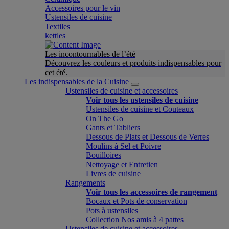
Accessoires pour le vin
Ustensiles de cuisine
Textiles
kettles
Les incontournables de l’été
Découvrez les couleurs et produits indispensables pour
cet été.
Les indispensables de la Cuisine
Ustensiles de cuisine et accessoires
Voir tous les ustensiles de cuisine
Ustensiles de cuisine et Couteaux
On The Go
Gants et Tabliers
Dessous de Plats et Dessous de Verres
Moulins à Sel et Poivre
Bouilloires
Nettoyage et Entretien
Livres de cuisine
Rangements
Voir tous les accessoires de rangement
Bocaux et Pots de conservation
Pots à ustensiles
Collection Nos amis à 4 pattes
Ustensiles de cuisine et accessoires