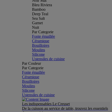
Noir Mat
Bleu Riviera
Bamboo
Deep Teal
Sea Salt
Garnet
Nuit
Par Categorie
Fonte émaillée
Céramique
Bouilloires
Moulins
Silicone
Ustensiles de cuisine
Par Couleur
Par Categorie
Fonte émaillée
Céramique
Bouilloires
Moulins
Silicone
Ustensiles de cuisine
Les indispensables Le Creuset
De la cuisson au service de table, trouvez les essentiels