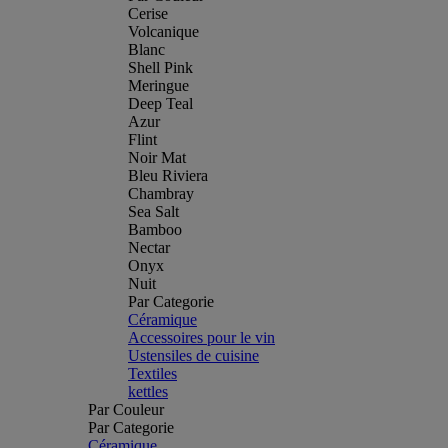
Cerise
Volcanique
Blanc
Shell Pink
Meringue
Deep Teal
Azur
Flint
Noir Mat
Bleu Riviera
Chambray
Sea Salt
Bamboo
Nectar
Onyx
Nuit
Par Categorie
Céramique
Accessoires pour le vin
Ustensiles de cuisine
Textiles
kettles
Par Couleur
Par Categorie
Céramique