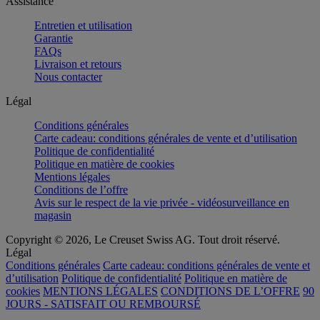
Assistance
Entretien et utilisation
Garantie
FAQs
Livraison et retours
Nous contacter
Légal
Conditions générales
Carte cadeau: conditions générales de vente et d’utilisation
Politique de confidentialité
Politique en matière de cookies
Mentions légales
Conditions de l’offre
Avis sur le respect de la vie privée - vidéosurveillance en
magasin
Copyright © 2026, Le Creuset Swiss AG. Tout droit réservé.
Légal
Conditions générales
Carte cadeau: conditions générales de vente et
d’utilisation
Politique de confidentialité
Politique en matière de
cookies
MENTIONS LÉGALES
CONDITIONS DE L’OFFRE
90
JOURS - SATISFAIT OU REMBOURSÉ