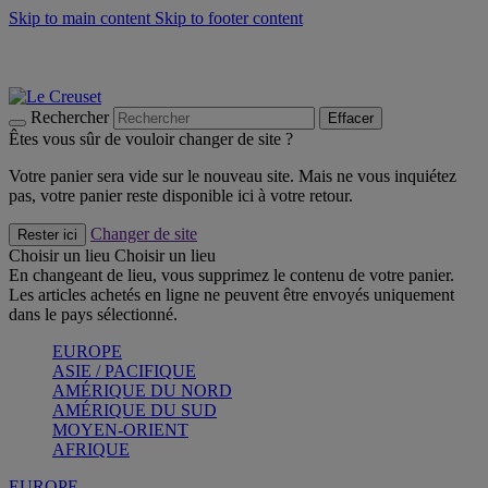
Skip to main content
Skip to footer content
Les incontournables de l’été
Craquez
Poêles: livraison offerte
Livraison en 2 à 4 jours ouvrables
Rechercher
Effacer
Êtes vous sûr de vouloir changer de site ?
Votre panier sera vide sur le nouveau site. Mais ne vous inquiétez
pas, votre panier reste disponible ici à votre retour.
Changer de site
Rester ici
Choisir un lieu
Choisir un lieu
En changeant de lieu, vous supprimez le contenu de votre panier.
Les articles achetés en ligne ne peuvent être envoyés uniquement
dans le pays sélectionné.
EUROPE
ASIE / PACIFIQUE
AMÉRIQUE DU NORD
AMÉRIQUE DU SUD
MOYEN-ORIENT
AFRIQUE
EUROPE