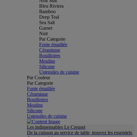
Noir Mat
Bleu Riviera
Bamboo
Deep Teal
Sea Salt
Garnet
Nuit
Par Categorie
Fonte émaillée
Céramique
Bouilloires
Moulins
Silicone
Ustensiles de cuisine
Par Couleur
Par Categorie
Fonte émaillée
Céramique
Bouilloires
Moulins
Silicone
Ustensiles de cuisine
Les indispensables Le Creuset
De la cuisson au service de table, trouvez les essentiels