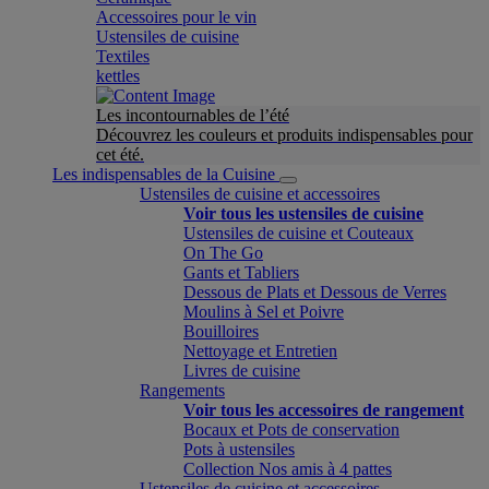
Accessoires pour le vin
Ustensiles de cuisine
Textiles
kettles
Les incontournables de l’été
Découvrez les couleurs et produits indispensables pour
cet été.
Les indispensables de la Cuisine
Ustensiles de cuisine et accessoires
Voir tous les ustensiles de cuisine
Ustensiles de cuisine et Couteaux
On The Go
Gants et Tabliers
Dessous de Plats et Dessous de Verres
Moulins à Sel et Poivre
Bouilloires
Nettoyage et Entretien
Livres de cuisine
Rangements
Voir tous les accessoires de rangement
Bocaux et Pots de conservation
Pots à ustensiles
Collection Nos amis à 4 pattes
Ustensiles de cuisine et accessoires