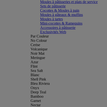
Moules à pâtisseries et plats de service
Sets de pâtisserie
Cocottes & Moules à pain
Moules à gâteaux & muffins
Moules à tartes
Mini-cocottes & Ramequins
Accessoires à pâtisserie
Exclusivités Web
Par Couleur
No Colour
Cerise
Volcanique
Noir Mat
Meringue
Azur
Flint
Sea Salt
Blanc
Shell Pink
Bleu Riviera
Onyx
Deep Teal
Bamboo
Garnet
Nectar