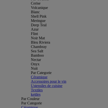
Cerise
Volcanique
Blanc
Shell Pink
Meringue
Deep Teal
Azur
Flint
Noir Mat
Bleu Riviera
Chambray
Sea Salt
Bamboo
Nectar
Onyx
Nuit
Par Categorie
Céramique
Accessoires pour le vin
Ustensiles de cuisine
Textiles
kettles
Par Couleur
Par Categorie
Céramique