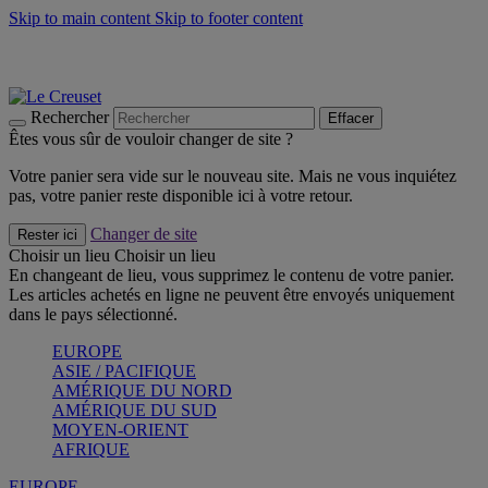
Skip to main content
Skip to footer content
Les incontournables de l’été
Craquez
Poêles: livraison offerte
Livraison en 2 à 4 jours ouvrables
Rechercher
Effacer
Êtes vous sûr de vouloir changer de site ?
Votre panier sera vide sur le nouveau site. Mais ne vous inquiétez
pas, votre panier reste disponible ici à votre retour.
Changer de site
Rester ici
Choisir un lieu
Choisir un lieu
En changeant de lieu, vous supprimez le contenu de votre panier.
Les articles achetés en ligne ne peuvent être envoyés uniquement
dans le pays sélectionné.
EUROPE
ASIE / PACIFIQUE
AMÉRIQUE DU NORD
AMÉRIQUE DU SUD
MOYEN-ORIENT
AFRIQUE
EUROPE