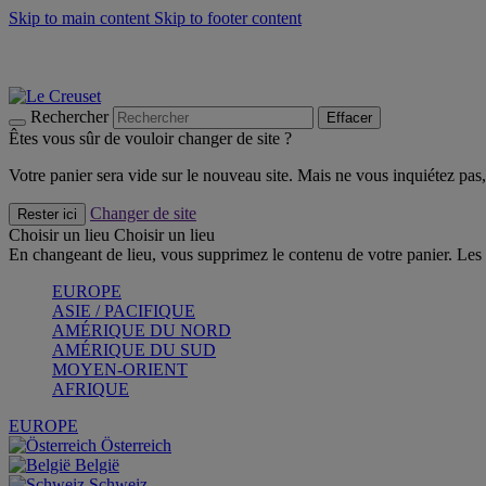
Skip to main content
Skip to footer content
Les incontournables de l’été
Craquez
Poêles: livraison offerte
Livraison en 2 à 4 jours ouvrables
Rechercher
Effacer
Êtes vous sûr de vouloir changer de site ?
Votre panier sera vide sur le nouveau site. Mais ne vous inquiétez pas, 
Changer de site
Rester ici
Choisir un lieu
Choisir un lieu
En changeant de lieu, vous supprimez le contenu de votre panier. Les 
EUROPE
ASIE / PACIFIQUE
AMÉRIQUE DU NORD
AMÉRIQUE DU SUD
MOYEN-ORIENT
AFRIQUE
EUROPE
Österreich
België
Schweiz