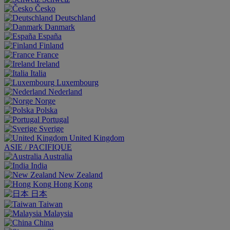
Česko
Deutschland
Danmark
España
Finland
France
Ireland
Italia
Luxembourg
Nederland
Norge
Polska
Portugal
Sverige
United Kingdom
ASIE / PACIFIQUE
Australia
India
New Zealand
Hong Kong
日本
Taiwan
Malaysia
China