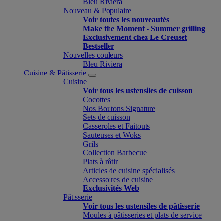
Bleu Riviera
Nouveau & Populaire
Voir toutes les nouveautés
Make the Moment - Summer grilling
Exclusivement chez Le Creuset
Bestseller
Nouvelles couleurs
Bleu Riviera
Cuisine & Pâtisserie
Cuisine
Voir tous les ustensiles de cuisson
Cocottes
Nos Boutons Signature
Sets de cuisson
Casseroles et Faitouts
Sauteuses et Woks
Grils
Collection Barbecue
Plats à rôtir
Articles de cuisine spécialisés
Accessoires de cuisine
Exclusivités Web
Pâtisserie
Voir tous les ustensiles de pâtisserie
Moules à pâtisseries et plats de service