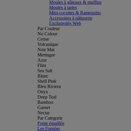
Moules à gâteaux & muffins
Moules à tartes
Mini-cocottes & Ramequins
Accessoires à pâtisserie
Exclusivités Web
Par Couleur
No Colour
Cerise
Volcanique
Noir Mat
Meringue
Azur
Flint
Sea Salt
Blanc
Shell Pink
Bleu Riviera
Onyx
Deep Teal
Bamboo
Garnet
Nectar
Par Categorie
Fonte émaillée
Les Forgées