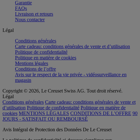
Garantie
FAQs
Livraison et retours
Nous contacter
Légal
Conditions générales
Carte cadeau: conditions générales de vente et d’utilisation
Politique de confidentialité
Politique en matière de cookies
Mentions légales
Conditions de l’offre
Avis sur le respect de la vie privée - vidéosurveillance en
magasin
Copyright © 2026, Le Creuset Swiss AG. Tout droit réservé.
Légal
Conditions générales
Carte cadeau: conditions générales de vente et
d’utilisation
Politique de confidentialité
Politique en matière de
cookies
MENTIONS LÉGALES
CONDITIONS DE L’OFFRE
90
JOURS - SATISFAIT OU REMBOURSÉ
Avis Intégral de Protection des Données De Le Creuset