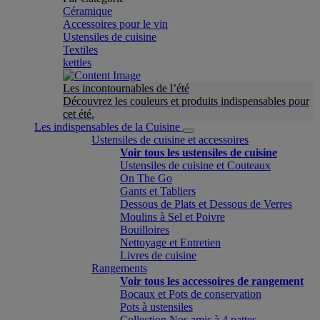
Céramique
Accessoires pour le vin
Ustensiles de cuisine
Textiles
kettles
Les incontournables de l’été
Découvrez les couleurs et produits indispensables pour
cet été.
Les indispensables de la Cuisine
Ustensiles de cuisine et accessoires
Voir tous les ustensiles de cuisine
Ustensiles de cuisine et Couteaux
On The Go
Gants et Tabliers
Dessous de Plats et Dessous de Verres
Moulins à Sel et Poivre
Bouilloires
Nettoyage et Entretien
Livres de cuisine
Rangements
Voir tous les accessoires de rangement
Bocaux et Pots de conservation
Pots à ustensiles
Collection Nos amis à 4 pattes