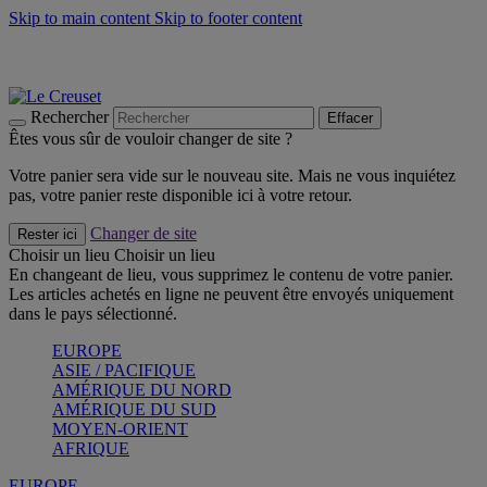
Skip to main content
Skip to footer content
Les incontournables de l’été
Craquez
Poêles: livraison offerte
Livraison en 2 à 4 jours ouvrables
Rechercher
Effacer
Êtes vous sûr de vouloir changer de site ?
Votre panier sera vide sur le nouveau site. Mais ne vous inquiétez
pas, votre panier reste disponible ici à votre retour.
Changer de site
Rester ici
Choisir un lieu
Choisir un lieu
En changeant de lieu, vous supprimez le contenu de votre panier.
Les articles achetés en ligne ne peuvent être envoyés uniquement
dans le pays sélectionné.
EUROPE
ASIE / PACIFIQUE
AMÉRIQUE DU NORD
AMÉRIQUE DU SUD
MOYEN-ORIENT
AFRIQUE
EUROPE