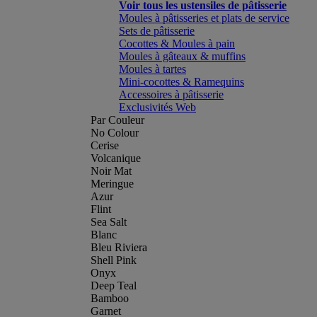
Voir tous les ustensiles de pâtisserie
Moules à pâtisseries et plats de service
Sets de pâtisserie
Cocottes & Moules à pain
Moules à gâteaux & muffins
Moules à tartes
Mini-cocottes & Ramequins
Accessoires à pâtisserie
Exclusivités Web
Par Couleur
No Colour
Cerise
Volcanique
Noir Mat
Meringue
Azur
Flint
Sea Salt
Blanc
Bleu Riviera
Shell Pink
Onyx
Deep Teal
Bamboo
Garnet