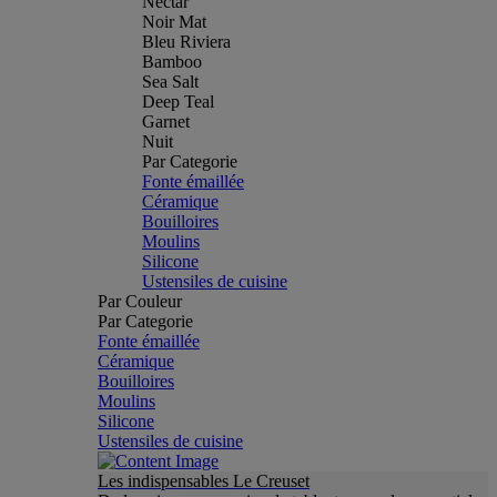
Nectar
Noir Mat
Bleu Riviera
Bamboo
Sea Salt
Deep Teal
Garnet
Nuit
Par Categorie
Fonte émaillée
Céramique
Bouilloires
Moulins
Silicone
Ustensiles de cuisine
Par Couleur
Par Categorie
Fonte émaillée
Céramique
Bouilloires
Moulins
Silicone
Ustensiles de cuisine
Les indispensables Le Creuset